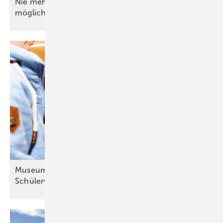
Nie mehr Werkzeuge suchen: ToolScan macht’s
möglich
Museum initiiert informative
Schülerworkshops