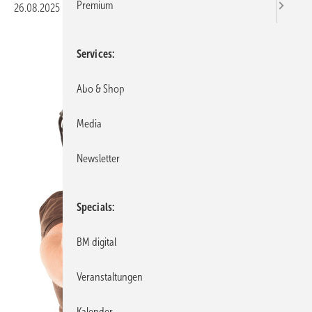
Premium
26.08.2025
|
Veröffentlicht in
Ausgabe 05-2025
Services
Abo & Shop
Media
Newsletter
Specials
BM digital
Veranstaltungen
Kalender