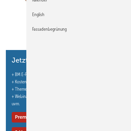
English
Fassadenbegrünung
Bild: ehrenberg-bilder - stock.adobe.com
Jetzt weiterlesen und profitieren.
+ BM E-Paper-Ausgabe – jeden Monat neu
Top
+ Kostenfreien Zugang zu unserem Online-Archiv
+ Themenhefte
Gesundheitsbewusste Dachhandwerker greifen immer öfter zum
+ Webinare und Veranstaltungen mit Rabatten
Gehörschutz. Das macht durchaus Sinn. Sogar dann, wenn der Lärm
uvm.
nicht vom Handwerker selbst, sondern beispielsweise von einem
wenige Meter entfernt mit der Kreissäge arbeitenden ­
Premium Mitgliedschaft
Kollegen verursacht wird.