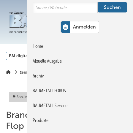
Springe
Springe
Springe
Search
auf
auf
auf
Hauptinhalt
Hauptmenü
SiteSearch
MENÜ
Home
BM digital
Veranstaltungen
Kalender
English
Aktuelle Ausgabe
Szene
Archiv
BAUMETALL FOKUS
Abo-Inhalt
BAUMETALL-Service
Branchenbarometer Top +
Produkte
Flop