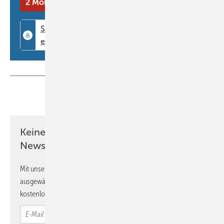
2 Monate kostenlos testen
Flop
Oft ist die Notwendigkeit, bereits als junger Erwachsener ein Hörgerät
Teilen
Link kopieren
zu tragen, selbst verschuldet. Hörschäden durch Lärm am Arbeitsplatz
sind ein vermeidbares Problem, das durch den konsequenten Einsatz
Keine Zeit? Kein Problem mit dem BM
von Gehörschutz verhindert werden könnte. Ein weiterer Vorteil: Man
Newsletter!
spart sich den ständigen Gang zum Hörgeräteakustiker – ein
Handwerk, auf das man am besten so lange wie möglich verzichtet.
Mit unserem Newsletter erhalten Sie regelmäßig von uns
ausgewählte Informationen und Neuigkeiten, gebündelt und
kostenlos direkt ins Postfach.