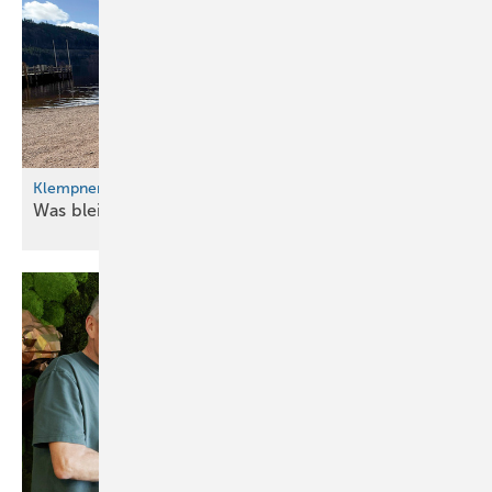
Klempnertreff am See
Was bleibt: Nur ein
QR-Code!?