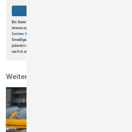
Bei Anmeldung zu diesem Newsletter bin ich damit einverstanden, über
interessante Verlags- und Online-Angebote
der Marken der Alfons W.
Gentner Verlag GmbH & Co. KG
informiert zu werden. Diese
Einwilligung kann ich jederzeit widerrufen und eine Abmeldung ist
Bild: Kara - stock.adobe.com
jederzeit möglich. Informationen zum Umgang mit Daten finden Sie
auch in unserer
Datenschutzerklärung
.
Weitere Inhalte