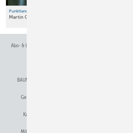
Punktlandung in Waghäusel
Martin Ott gewinnt
Zink-Raumschiff
Abo- & Leserservice
AGB
Alle Inhalte chronologisch
Anmelden
Anmeldung & Registrierung
BAUMETALL abonnieren
Datenschutz
E-Paper
Gentner Verlag
Gentner Verlag
Impressum
Karriere bei Gentner
Team
Mediaservice
Mitgliedschaften und Engagement
Newsletter