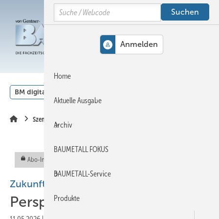
Springe
Springe
Springe
Search
auf
auf
auf
Hauptinhalt
Hauptmenü
SiteSearch
MENÜ
Home
BM digital
Veranstaltungen
Kalender
English
Aktuelle Ausgabe
Szene
Archiv
BAUMETALL FOKUS
Abo-Inhalt
BAUMETALL-Service
Zukunftssicherung im Handwerk
Perspektive Handwerk 2035
Produkte