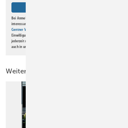
Bei Anmeldung zu diesem Newsletter bin ich damit einverstanden, über
interessante Verlags- und Online-Angebote
der Marken der Alfons W.
Gentner Verlag GmbH & Co. KG
informiert zu werden. Diese
Einwilligung kann ich jederzeit widerrufen und eine Abmeldung ist
jederzeit möglich. Informationen zum Umgang mit Daten finden Sie
auch in unserer
Datenschutzerklärung
.
Weitere Inhalte