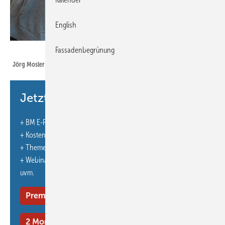
English
Fassadenbegrünung
Bild: Mosler
Jörg Mosler und Matthias Brack
Jetzt weiterlesen und profitieren.
Das Handwerk steht vor einem Jahrzehnt des massiven Umbruchs.
+ BM E-Paper-Ausgabe – jeden Monat neu
Zwischen Fachkräftemangel, Digitalisierung und neuen
+ Kostenfreien Zugang zu unserem Online-Archiv
Marktanforderungen stellt sich für viele Betriebe die existenzielle
+ Themenhefte
Frage: Wie sieht das Geschäftsmodell von morgen aus? Die
+ Webinare und Veranstaltungen mit Rabatten
Community „Perspektive Handwerk 2035“ ist eine Plattform, die
uvm.
handwerkliche Tradition mit zukunftsfähigen Strategien verknüpft.
Premium Mitgliedschaft
Hinter dem Projekt steht die Vision von Jörg Mosler
(Branchenexperte und Host des bekannten „Workers Cast“),
2 Monate kostenlos testen
Handwerker, Meister und Unternehmer langfristig zu begleiten.