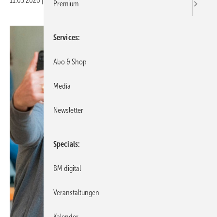
11.05.2026
|
Veröffentlicht in
Ausgabe 03-2026
Premium
Services
Abo & Shop
Media
Newsletter
Specials
BM digital
Veranstaltungen
Kalender