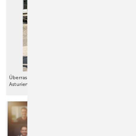
Überraschender Empfang bei El Zinc in
Asturien