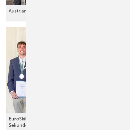
AustrianSkills
EuroSkills 2025: Präzision bis zur letzten
Sekunde*