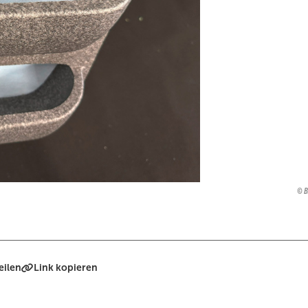
B
eilen
Link kopieren