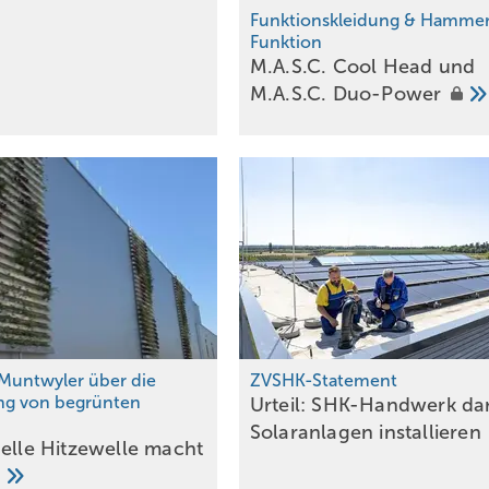
Funktionskleidung & Hammer
Funktion
M.A.S.C. Cool Head und
M.A.S.C.
Duo-Power
Muntwyler über die
ZVSHK-Statement
ng von begrünten
Urteil: SHK-Handwerk da
n
Solar­an­lagen
installieren
uelle Hitzewelle macht
…