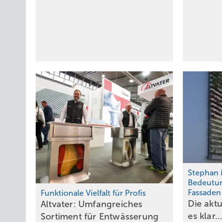
Stephan 
Bedeutu
Fassade
Funktionale Vielfalt für Profis
Die akt
Altvater: Umfangreiches
es
klar
Sortiment für Entwässerung