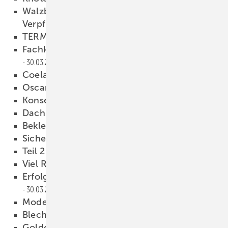
Walzbleihersteller reagieren mit grüner
Verpflichtung auf Kopenhagen
30.03.2010
TERMINE
30.03.2010
Fachkunde Klempner, Flaschner, Spengler
30.03.2010
Coelan wird Kemper System
30.03.2010
Oscar der Denkmalpflege
30.03.2010
Konserviert für alle Ewigkeit?
30.03.2010
Dach aus Holz?
30.03.2010
Bekleidet Wohnen
30.03.2010
Sicherheitssysteme
30.03.2010
Teil 2 der Rückschau
30.03.2010
Viel Rauch um viel
30.03.2010
Erfolgreich in die Klempnerzukunft
30.03.2010
Modernes Wohnen
30.03.2010
Blechmasters 2010
30.03.2010
Goldene Hämmer für glückliche Preisträger