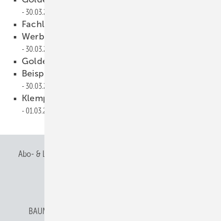
30.03.2010
Fachlich geregelt
30.03.2010
Werbebotschaft Klempnerdach
30.03.2010
Goldene Zeiten
30.03.2010
Beispielhaftes Bauen mit Aluminium
30.03.2010
Klempnermeisterstück des Jahres
01.03.2010
Abo- & Leserservice
AGB
Alle Inhalte chronologisch
Anmelden
Anmeldung & Registrierung
BAUMETALL abonnieren
Datenschutz
E-Paper