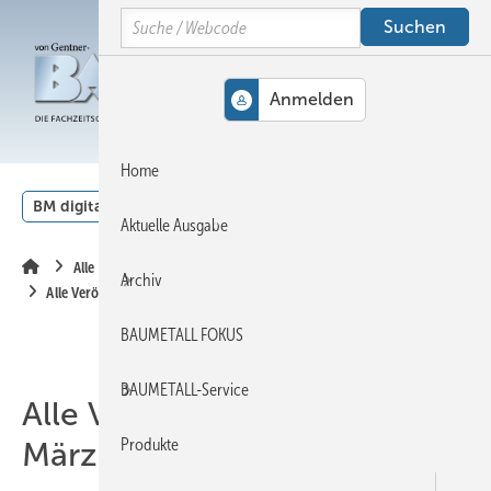
Springe
Springe
Springe
Search
auf
auf
auf
Hauptinhalt
Hauptmenü
SiteSearch
MENÜ
Home
BM digital
Veranstaltungen
Kalender
English
Aktuelle Ausgabe
Alle Inhalte chronologisch
Archiv
Alle Veröffentlichungen im März 2010
BAUMETALL FOKUS
BAUMETALL-Service
Alle Veröffentlichungen im
Produkte
März 2010