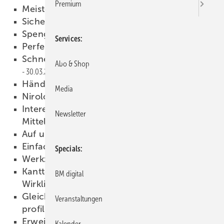
Premium
Meisterstück des Jahres
31.03.2010
Sicher ist sicher
30.03.2010
Spenglerwerkstatt-Live
30.03.2010
Services
Perfekte Investition
30.03.2010
Schneidapparat mit Zahnriemenantrieb
Abo & Shop
30.03.2010
Händisch sowie elektrisch
30.03.2010
Media
Nirolook für scharfe Schnitte
30.03.2010
Interesse um Coilverarbeitung im
Newsletter
Mittelpunkt
30.03.2010
Auf und nieder
30.03.2010
Einfach, handlich, effektiv
30.03.2010
Specials
Werkzeuge und Maschinen
30.03.2010
Kantteile herstellen: Science Fiction wird
BM digital
Wirklichkeit
30.03.2010
Gleichzeitig konisch zugeschnitten und
Veranstaltungen
profiliert
30.03.2010
Erweiterte Sicherheitstechnik
30.03.2010
Kalender