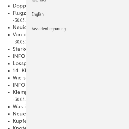
Doppelschuss und Tor
30.03.2010
Flugzeugtechnik für´s Metallhandwerk
English
30.03.2010
Neuigkeiten im Doppelpack
30.03.2010
Fassadenbegrünung
Von der Handskizze zum fertigen Profil
30.03.2010
Starker Auftritt am Rhein
30.03.2010
INFO
30.03.2010
Lossprechung in Ulm
30.03.2010
14. Klempnertreff in Titisee
30.03.2010
Wie sicher ist Sicher?
30.03.2010
INFO
30.03.2010
Klempnerfußball mit der Rheinzink-Elf
30.03.2010
Was ist das?
30.03.2010
Neuer VM-Zinc-Katalog
30.03.2010
Kupfer-Wettbewerbe
30.03.2010
Knoten im Rohr
30.03.2010