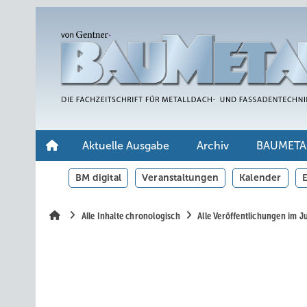
Springe
Springe
Springe
auf
auf
auf
Hauptinhalt
Hauptmenü
SiteSearch
Aktuelle Ausgabe
Archiv
BAUMETA
BM digital
Veranstaltungen
Kalender
E
Alle Inhalte chronologisch
Alle Veröffentlichungen im J