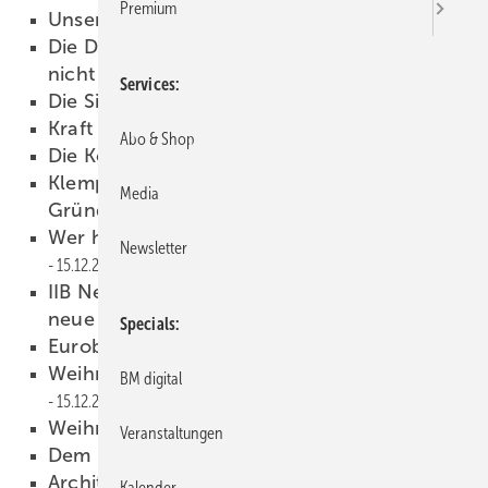
Premium
Unser Lied
24.12.2020
Die Digitalisierung bedroht das Handwerk
nicht …
20.12.2020
Services
Die Sieger stehen fest!
18.12.2020
Kraft der Symbole
15.12.2020
Abo & Shop
Die Kombination stimmt!
15.12.2020
Klempnermuseum trauert um
Media
Gründungsmitglied
15.12.2020
Wer hat Angst vor dem Klabautermann?
Newsletter
15.12.2020
IIB Netw ork im Web-Check: Das kann die
neue Website
15.12.2020
Specials
Euroblech 2021 verschoben
15.12.2020
Weihnachtsschmuck vom Spengler
BM digital
15.12.2020
Weihnachtspost anno 1899
15.12.2020
Veranstaltungen
Dem Himmel ein Stück näher
15.12.2020
Architects’ Darling Award 2020
15.12.2020
Kalender