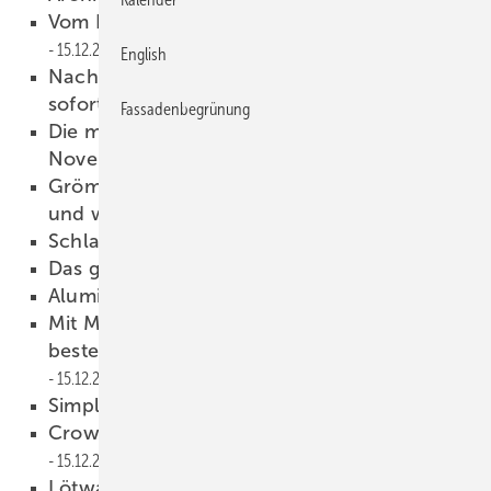
Vom Himmel hoch, da komm ich her
15.12.2020
English
Nachhaltigkeits-Navigator Handwerk ist ab
sofort verfügbar
15.12.2020
Fassadenbegrünung
Die meistgelesenen Onlineartikel im
November
15.12.2020
Grömo Alu star mit strukturierter Oberfläche
und weiterem Dachzubehör
15.12.2020
Schlank und gut gedämmt
15.12.2020
Da s ganze Haus wie neu!
15.12.2020
Aluminium-Dachentwässerung
15.12.2020
Mit Metalldach-Schneefangsystemen
bestens auf den Winter vorbereitet
15.12.2020
Simplefix-Firstlüftungsprofil
15.12.2020
CrownTool für RAS-Schwenkbiegemaschine
15.12.2020
Lötwasser PowerSurface
15.12.2020