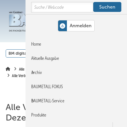
Springe
Springe
Springe
Search
auf
auf
auf
Hauptinhalt
Hauptmenü
SiteSearch
MENÜ
Home
BM digital
Veranstaltungen
Kalender
English
Aktuelle Ausgabe
Alle Inhalte chronologisch
Archiv
Alle Veröffentlichungen im Dezember 2020
BAUMETALL FOKUS
BAUMETALL-Service
Alle Veröffentlichungen im
Produkte
Dezember 2020