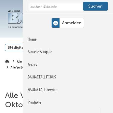
Springe
Springe
Springe
Search
auf
auf
auf
Hauptinhalt
Hauptmenü
SiteSearch
MENÜ
Home
BM digital
Veranstaltungen
Kalender
English
Aktuelle Ausgabe
Alle Inhalte chronologisch
Archiv
Alle Veröffentlichungen im Oktober 2020
BAUMETALL FOKUS
BAUMETALL-Service
Alle Veröffentlichungen im
Produkte
Oktober 2020