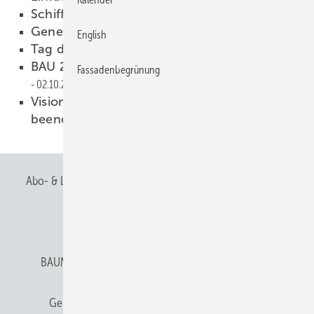
Schiff Ahoi
02.10.2020
Generationen im Gespräch
02.10.2020
English
Tag des Lehrers – wir sind dabei
02.10.2020
BAU 2021 setzt auf neue Darstellungsformen
Fassadenbegrünung
02.10.2020
Vision Masterpiece-Stimmabgabe ist
beendet.
01.10.2020
Abo- & Leserservice
AGB
Alle Inhalte chronologisch
Anmelden
Anmeldung & Registrierung
BAUMETALL abonnieren
Datenschutz
E-Paper
Gentner Verlag
Gentner Verlag
Impressum