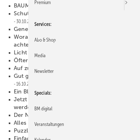
Premium
BAUMETALL-Treff next
30.10.2020
Schutzeinrichtungen retten Leben
30.10.2020
Services
Generationen im Gespräch
29.10.2020
Worauf müssen Profis beim Warnschutz
Abo & Shop
achten?
22.10.2020
Licht ins Dunkle bringen
22.10.2020
Media
Öfter kommen
21.10.2020
Auf zu neuen Ufern
16.10.2020
Newsletter
Gut gearbeitet und jeder merkt´s!
16.10.2020
Ein Blick hinter die Kulissen
16.10.2020
Specials
Jetzt BAUMETALL-Workshop-Partner
werden!
16.10.2020
BM digital
Der Natur mehr Raum geben
09.10.2020
Alles im Lot auf´m Boot
09.10.2020
Veranstaltungen
Puzzleteile fügen sich
07.10.2020
Einfach mal Danke sagen!
05.10.2020
Kalender