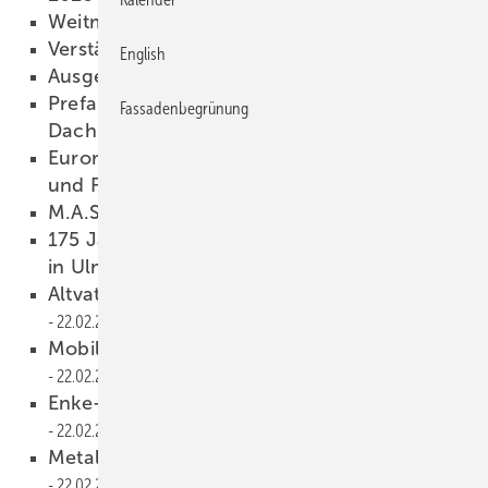
Weitmann folgt auf Hank
22.02.2023
Verstärkung bei Gesacon
22.02.2023
English
Ausgehtipp für Klempner
22.02.2023
Prefa-Solardachplatte: Weltneuheit auf dem
Fassadenbegrünung
Dach
22.02.2023
Euromac-Maschinen für Dach-
und Fassadenbau
22.02.2023
M.A.S.C. Speedy
22.02.2023
175 J ahre Kaufmann Jubiläums-Hausmesse
in Ulm
22.02.2023
Altvater gibt’s online, aber auch in Neu-Ulm
22.02.2023
Mobile Spenglerei: Jetzt mit Kofferaufbau
22.02.2023
Enke-Werk zu Gast in Neu-Ulm
22.02.2023
Metallumformung mit Prinzing-Maschinen
22.02.2023