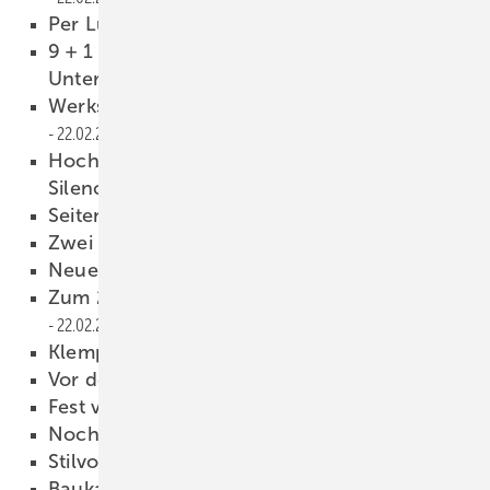
Per Lu ftpost nac h Österreich
22.02.2023
9 + 1 Faktoren für handlungsfähige
Unternehmen
22.02.2023
Werkstoff mit außergewöhnlichem Design
22.02.2023
Hochwertig gestalten mit Terrassenplatte
Silence
22.02.2023
Seitenblick
22.02.2023
Zwei Fliegen mit einer Klappe
22.02.2023
Ne ue Kostra-Werte
22.02.2023
Zum 26. Mal: Klempne rtreff in Titisee
22.02.2023
Klempnertainment
22.02.2023
Vor dem Abriss gerettet
22.02.2023
Fest verbunden
22.02.2023
Noch mehr BAUMETALL …
22.02.2023
Stilvolle Stromerzeugung
22.02.2023
Baukasten mit System
22.02.2023