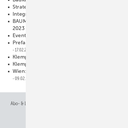
Strategisches ­Software-Manöver
22.02.2023
Integrierte Photovoltaikmodule
22.02.2023
BAUMETALL Zukunftstag ­Sterzing auf Herbst
2023 verschoben
17.02.2023
Event mit Blick in die Zukunft
17.02.2023
Prefarenzen 2024 – Die Einreichung läuft!
17.02.2023
Klempnertainment mit Lukas
17.02.2023
Klempnertreff 2023 in Titisee
15.02.2023
Wien: Spenglerkunst und Wasserblasen
09.02.2023
Abo- & Leserservice
AGB
Alle Inhalte chronologisch
Anmelden
Anmeldung & Registrierung