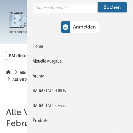
Springe
Springe
Springe
Search
auf
auf
auf
Hauptinhalt
Hauptmenü
SiteSearch
MENÜ
Home
BM digital
Veranstaltungen
Kalender
English
Aktuelle Ausgabe
Alle Inhalte chronologisch
Archiv
Alle Veröffentlichungen im Februar 2023
BAUMETALL FOKUS
BAUMETALL-Service
Alle Veröffentlichungen im
Produkte
Februar 2023