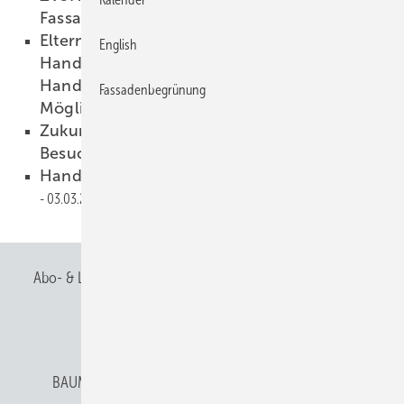
Fassaden und Dächer
19.03.2025
Elterncafé: Agentur für Arbeit,
English
Handwerkskammer und Industrie- und
Handelskammer informieren über vielfältige
Fassadenbegrünung
Möglichkeiten nach der Schule
14.03.2025
Zukunft Handwerk – das erwartet die
Besucher
07.03.2025
Handwerk zeigt erneut Mut zur Fehlerkultur
03.03.2025
Abo- & Leserservice
AGB
Alle Inhalte chronologisch
Anmelden
Anmeldung & Registrierung
BAUMETALL abonnieren
Datenschutz
E-Paper