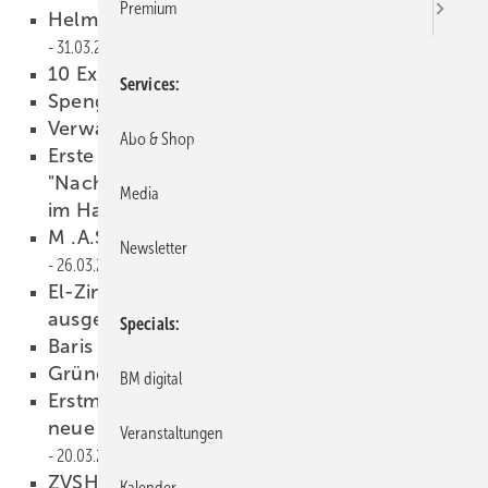
Premium
Helmut Bramann verlässt den ZVSHK
31.03.2025
10 Expertentipps
27.03.2025
Services
Spengler Rocksong
27.03.2025
Verwahrung aus vier Teilen
27.03.2025
Abo & Shop
Erste Absolventen des Zertifikatslehrgangs
"Nachhaltigkeits- und Klimaschutzmanager
Media
im Handwerk" ausgezeichnet
26.03.2025
M .A.S.C.-Rinnenverbindungs-System
Newsletter
26.03.2025
El-Zinc-bekleidetes Logistiklager
ausgezeichnet
26.03.2025
Specials
Baris Esebali verstorben
24.03.2025
Gründach des Jahres 2024
20.03.2025
BM digital
Erstmals über 10 Millionen Quadratmeter
neue Gründächer in 2023 – Rekord!
Veranstaltungen
20.03.2025
ZVSHK informiert auf der ISH über begrünte
Kalender