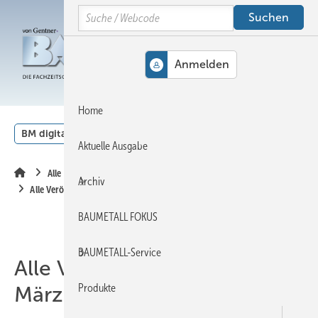
Springe
Springe
Springe
Search
auf
auf
auf
Hauptinhalt
Hauptmenü
SiteSearch
MENÜ
Home
BM digital
Veranstaltungen
Kalender
English
Aktuelle Ausgabe
Alle Inhalte chronologisch
Archiv
Alle Veröffentlichungen im März 2025
BAUMETALL FOKUS
BAUMETALL-Service
Alle Veröffentlichungen im
Produkte
März 2025