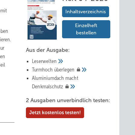
 mit
Inhaltsverzeichnis
Einzelheft
iben
bestellen
ieren.
ur
Aus der Ausgabe:
ren
Leserwelten
eil
Tur mhoch
überlegen
Aluminiumdach macht
Denkmalschutz
2 Ausgaben unverbindlich testen:
Jetzt kostenlos testen!