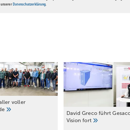
n unserer
Datenschutzerklärung
.
ller voller
ude
Dav id Greco führt ­Gesac
Vision
fort