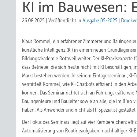
KI im Bauwesen: E
26.08.2025
|
Veröffentlicht in
Ausgabe 05-2025
|
Druckv
Klaus Rommel, ein erfahrener Zimmerer und Bauingenieur
künstliche Intelligenz (KI) in einem neuen Grundlagense
Bildungsakademie Rottweil weiter. Der KI-Praxisexperte f
dass Betriebe, die sich heute nicht mit KI beschäftigen, 
Markt bestehen werden. In seinem Eintagesseminar „KI
vermittelt Rommel, wie KI-Chatbots effizient in den Arbei
können. Das Seminar richtet sich an Führungskräfte wie M
Bauingenieure und Bauleiter sowie an alle, die im Büro vi
haben. Als Anwender und nicht als IT-Spezialist gestaltet
Der Fokus des Seminars liegt auf vier Kernbereichen: effiz
Automatisierung von Routineaufgaben, nachhaltiger KI-E