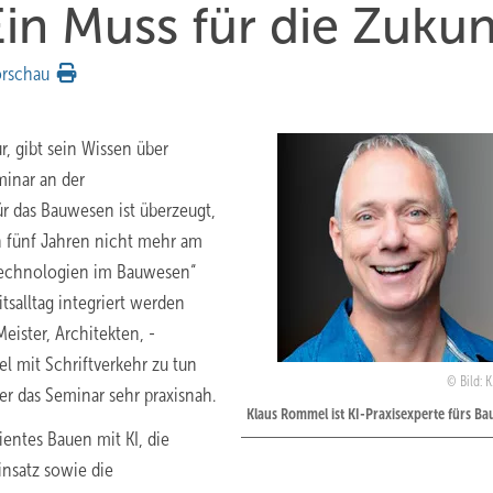
in Muss für die Zukun
orschau
, gibt sein Wissen über
minar an der
ür das Bauwesen ist überzeugt,
in fünf Jahren nicht mehr am
-Technologien im Bauwesen“
tsalltag integriert werden
eister, Architekten, ­
el mit Schriftverkehr zu tun
Bild: 
 er das Seminar sehr praxisnah.
Klaus Rommel ist KI-Praxisexperte fürs B
ientes Bauen mit KI, die
insatz sowie die