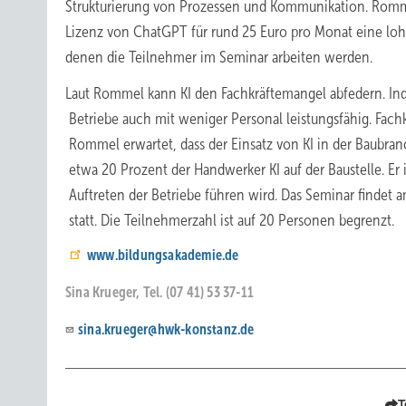
Strukturierung von Prozessen und Kommunikation. Romme
Lizenz von ChatGPT für rund 25 Euro pro Monat eine lohne
denen die Teilnehmer im Seminar arbeiten werden.
Laut
Rommel
kann
KI
den
Fachkräftemangel
abfedern.
In
Betriebe
auch
mit
weniger
Personal
leistungsfähig.
Fachk
Rommel
erwartet,
dass
der
Einsatz
von
KI
in
der
Baubran
etwa
20
Prozent
der
Handwerker
KI
auf
der
Baustelle.
Er
Auf­treten
der
Betriebe
führen
wird.
Das
Seminar
findet
a
statt.
Die
Teilnehmerzahl
ist
auf
20
Personen begrenzt.
www.bildungsakademie.de
Sina Krueger, Tel. (07 41) 53 37-11
sina.krueger@hwk-konstanz.de
T