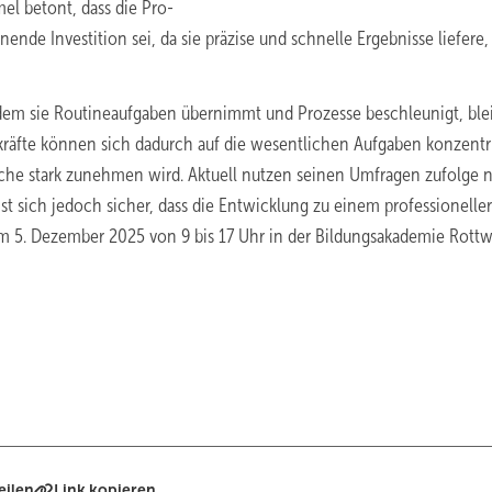
l betont, dass die Pro-
nde Investition sei, da sie präzise und schnelle Ergebnisse liefere,
dem
sie
Routineaufgaben
übernimmt
und
Prozesse
beschleunigt,
ble
räfte
können
sich
dadurch
auf
die
wesentlichen
Aufgaben
konzentr
che
stark
zunehmen
wird.
Aktuell
nutzen
seinen
Umfragen
zufolge
n
ist
sich
jedoch
sicher,
dass
die
Entwicklung
zu
einem
professionelle
m
5.
Dezember
2025
von
9
bis
17 Uhr
in
der
Bildungsakademie
Rottw
eilen
Link kopieren