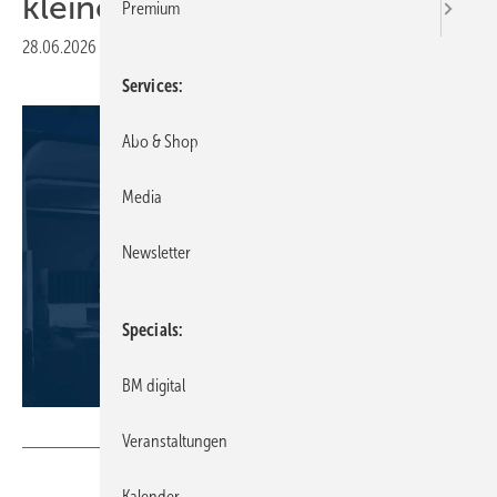
kleinere Fachbetriebe lohnt
Premium
28.06.2026
|
Druckvorschau
Services
Abo & Shop
Media
Newsletter
Specials
BM digital
Spiegel AG
Veranstaltungen
Kalender