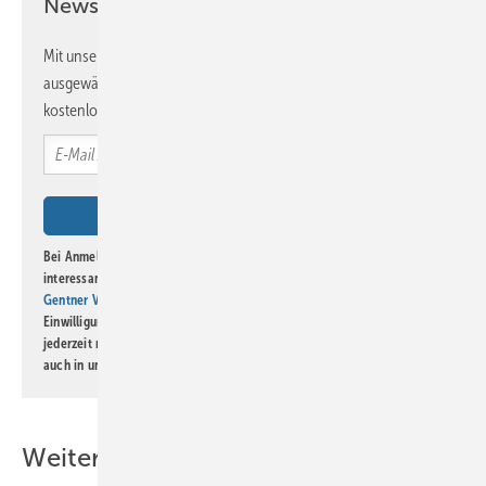
Newsletter!
Mit unserem Newsletter erhalten Sie regelmäßig von uns
ausgewählte Informationen und Neuigkeiten, gebündelt und
kostenlos direkt ins Postfach.
Bei Anmeldung zu diesem Newsletter bin ich damit einverstanden, über
interessante Verlags- und Online-Angebote
der Marken der Alfons W.
Gentner Verlag GmbH & Co. KG
informiert zu werden. Diese
Einwilligung kann ich jederzeit widerrufen und eine Abmeldung ist
jederzeit möglich. Informationen zum Umgang mit Daten finden Sie
auch in unserer
Datenschutzerklärung
.
Weitere Inhalte