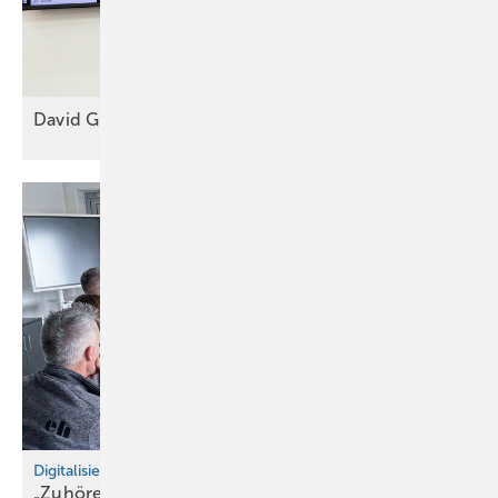
Dav id Greco führt ­Gesacon-Vision
fort
Digitalisierung maßgesch neidert
„Zuhören ist unsere
Stärke“