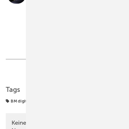
ein Laser sinnvoll ist, sondern welche spezifische
Laser-Lösung zur eigenen Werkstatt passt, um tägliche
Zeitfresser effektiv zu eliminieren.
www.spiegel.ch
BAUMETALL Archiv
Teilen
Link kopieren
Tags
BM digital
Blechbearbeitung
Werkstatt
Keine Zeit? Kein Problem mit dem BM