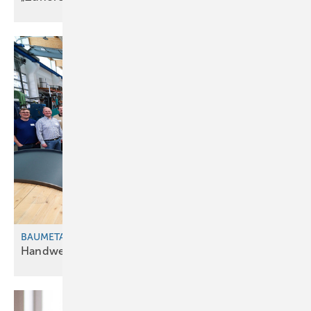
BAUMETALL-Netzwerktreffen in Landsberg
Handwerk trif ft
Hightech