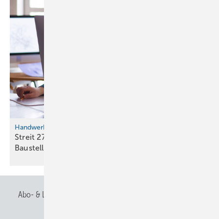
Handwerkersoftware
Streit 27.0: Neue Funk­tio­nen für Büro und
Bau­stelle
Abo- & Leserservice
AGB
Alle Inhalte chronologisch