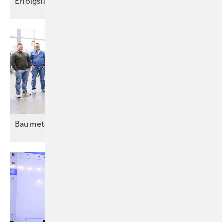
Erfolgsfaktoren
Baumetaller voller
Vorfreude