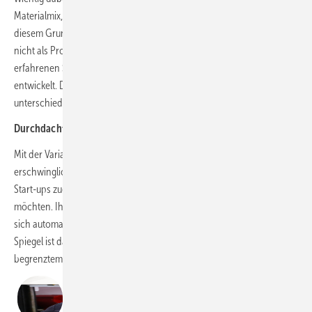
Materialmix, zum Team und zu den alltäglichen Aufgaben passt. Aus
diesem Grund hat die Gebrüder Spiegel AG ihre SPIEGEL SPL-Serie
nicht als Produkt von der Stange konzipiert, sondern gemeinsam mit
erfahrenen Spenglern direkt für den Alltag in der Blechbearbeitung
entwickelt. Die Serie punktet mit durchdachten Detaillösungen für
unterschiedliche Betriebsstrukturen:
Durchdachtes Raumkonzept & Kompakter Einstieg
Mit der Variante „SPL mini“ steht eine besonders kompakte und
erschwinglichere Lösung bereit, die speziell auf kleinere Betriebe und
Start-ups zugeschnitten ist, die in die Laserbearbeitung einsteigen
möchten. Ihre intelligent gesteuerte, bewegliche Umhausung öffnet
sich automatisch und ermöglicht den Zugang von drei Seiten. Laut
Spiegel ist das Maschinenkonzept geradezu ideal für Werkstätten mit
begrenztem Platzangebot.
Andrea Gervasio, Gebrüder Spiegel AG
Die zentrale Frage für das Handwerk lautet nicht, ob