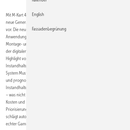
English
Mit M-Kart 4.0 stellt die CSG Aupos Software Solutions GmbH eine
neue Generation ihrer bewährten Instandhaltungssoftware M-Kart
Fassadenbegrünung
vor. Die neueste Version vereint künstliche Intelligenz, mobile
Anwendungsmöglichkeiten sowie eine vollständig integrierte
Montage- und Baustellenplanung – und setzt damit neue Maßstäbe in
der digitalen Instandhaltung und Projektsteuerung. Ein zentrales
Highlight von M-Kart 4.0 ist die KI-basierte Unterstützung im
Instandhaltungsprozess. Durch lernende Algorithmen erkennt das
System Muster in Wartungs­daten, schlägt proaktiv Maßnahmen vor
und prognostiziert Ausfallrisiken. Damit wird aus reaktiver
Instandhaltung ein vorausschauender, strategisch geplanter Prozess
– was nicht nur die Anlagen­verfügbarkeit steigert, sondern auch
Kosten und Ressourcen spart. Die KI hilft außerdem bei der
Priorisierung von Arbeitsaufträgen, optimiert die Ersatzteillogistik und
schlägt automatische Zeitfenster für Wartungsarbeiten vor – ein
echter Gamechanger für Instand­haltungsleiter und Techniker.