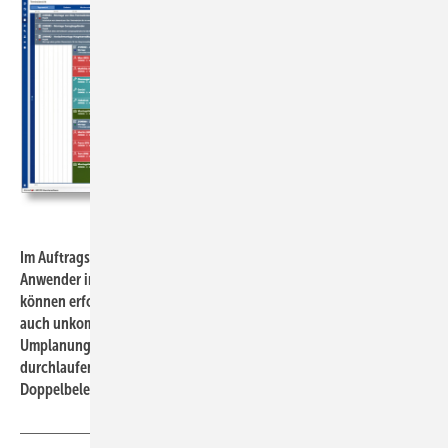
Bild: CSG Aupos
Im Auftrags-Pool der M-Kart-4.0-Montageplanung haben
Anwender immer die komplette Übersicht über ihre Projekte,
können erforderliche Ressourcen sofort festlegen, einplanen oder
auch unkompliziert mittels Drag and Drop umplanen. Bei
Umplanungen werden entsprechende Prüfmechanismen
durchlaufen, die die Machbarkeit sicherstellen und
Doppelbelegungen verhindern