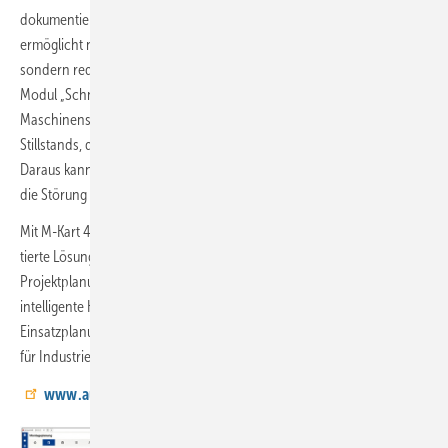
dokumentieren sowie Materialien ein- und ausbuchen. Die App
ermöglicht nicht nur volle Transparenz über laufende Einsätze,
sondern reduziert auch den administrativen Aufwand erheblich. Das
Modul „Schnell­erfassung“ erlaubt es beispielsweise,
Maschinenstörungen direkt vor Ort zu erfassen, inklusive Angabe des
Stillstands, der Problembeschreibung und visueller Dokumentation.
Daraus kann direkt ein ­Arbeitsauftrag generiert und – im besten Fall –
die Störung sofort ­behoben werden.
Mit M-Kart 4.0 präsentiert CSG Aupos eine moderne und praxis­orien­
tierte Lösung für Unternehmen, die ihre Instandhaltungsprozesse und
Projektplanungen fit für die digitale Zukunft machen wollen. Die
intelligente Kombination aus KI, mobiler App und durchdachter
Einsatzplanung macht M-Kart 4.0 zu einem unverzichtbaren Werkzeug
für Industrie, Handwerk und Dienstleister im technischen Bereich.
www.aupos.de