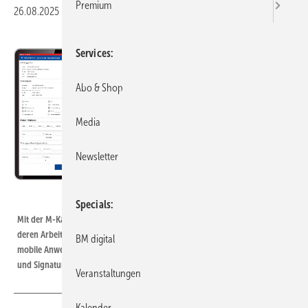
Premium
26.08.2025
|
Veröffentlicht in
Ausgabe 05-2025
|
Druckvorschau
Services
Abo & Shop
Media
Newsletter
Bild: CSG Aupos
Specials
Mit der M-Kart Mobile App lassen sich durchzuführende Aufgaben und
deren Arbeitszeiten in Echtzeit rückmelden. Darüber hinaus kann die
BM digital
mobile Anwendung durch die Aufmaß- und Reparaturerfassung inkl. Foto-
und Signaturfunktion ergänzt werden
Veranstaltungen
Kalender