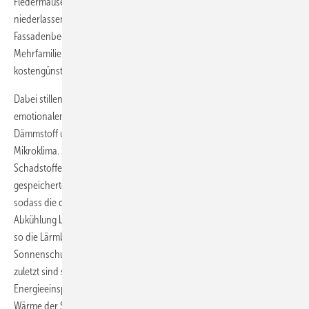
Fledermäusen, die sich nach und nach in diesen botanischen Flächen
niederlassen, kehrt die Natur zurück in das Leben der Stadt. Durch
Fassadenbegrünung geben Parkhäuser, Fußgängerbrücken oder
Mehrfamilienhäuser der Natur bebaute Fläche effektiv und
kostengünstig zurück.
Dabei stillen die Pflanzenkleider nicht nur das Bedürfnis nach
emotionalem Wohlbefinden, sondern leisten als natürlicher
Dämmstoff und Filter einen wichtigen Beitrag für ein besseres
Mikroklima. Sie produzieren Sauerstoff, binden Feinstaub und filtern
Schadstoffe von Autoabgasen aus der Luft. Das von ihnen
gespeicherte Wasser wird durch die Blätter wieder abgegeben,
sodass die dabei entstehende Verdunstungskälte im Sommer zur
Abkühlung beiträgt. Die Pflanzen absorbieren Schall und reduzieren
so die Lärmbelastung im Stadtraum um über 5 dB. Als Sicht- und
Sonnenschutz gewährleisten sie Komfort und Privatsphäre. Nicht
zuletzt sind sie für Bewohner und Eigentümer durch erhebliche
Energieeinsparungen bares Geld wert: Im Sommer nehmen sie die
Wärme der Sonnenstrahlung auf, im Winter schützen sie die Gebäude