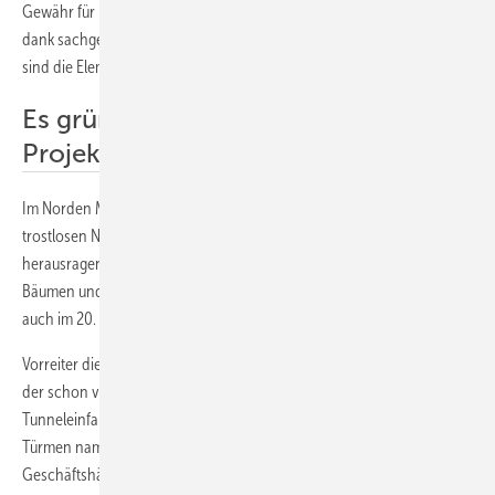
Gewähr für langjährig ungetrübte Freude an der grünen Pracht. Denn
dank sachgerechter Materialwahl und fachgerechter Verarbeitung
sind die Elemente wartungsfrei und langlebig.
Es grünt so grün: wegweisende
Projekte weltweit
Im Norden Mailands schuf der Architekt Stefano Boeri in einem
trostlosen Neubauviertel zwei Wohntürme mit schubladenartig
herausragenden Terrassen und Balkonen. Diese ließ er mit 800
Bäumen und 20 000 Sträuchern bepflanzen, sodass die Bewohner
auch im 20. Stock den Blick ins Grüne genießen.
Vorreiter dieser Idee war der französische Botaniker Patrick Blanc,
der schon vor 30 Jahren begann, öffentliche Gebäude oder
Tunneleinfahrten zu begrünen. Jean Nouvel gestaltete mit den
Türmen namens One Central Park in Sydney kombinierte Wohn- und
Geschäftshäuser, deren Wände in 110 m Höhe umlaufend durch