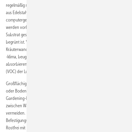
regelmäßig mit Wasser und Nährstoffen. Bildähnliche Fertigmodule
aus Edelstahl Rostfrei mit integriertem Wasserspeicher und
computergesteuertem Abgabesystem sind schnell montiert. Auch hier
werden vorkultivierte Pflanzen dicht an dicht als Hydrokultur oder in
Substrat gesetzt, sodass bei der Installation das Bild vollständig
begrünt ist. Vom Farnteppich im Besprechungsraum bis zur
Kräuterwand in der Küche: Grüne Wände verbessern Raumakustik und
-klima, beugen durch Feuchtigkeitsabgabe trockener Heizungsluft vor,
absorbieren Schadstoffe wie flüchtige organische Verbindungen
(VOC) der Luft und erhöhen den Sauerstoffgehalt im Raum.
Großflächige Installationen setzen auf ein Wasserreservoir in Wand
oder Boden mit Wasseranschluss. Voraussetzung ist bei allen Indoor-
Gardening-Lösungen jedoch eine wasserdichte Dämmschicht
zwischen Wand und Hängesystem, um Schimmelbildung zu
vermeiden. Korrosionsbeständige Kassetten, Trägerkonstruktionen,
Befestigungselemente, Pflanzkästen und Rankhilfen aus Edelstahl
Rostfrei mit passenden Rohrleitungen zur Bewässerung sind die