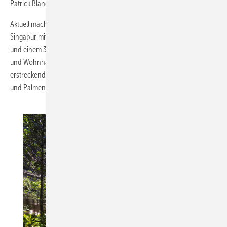
Patrick Blanc begrünt wurden.
Aktuell macht das von Christoph Ingenhoven entworfene Marina One
2
Singapur mit über 400 000 m
Büro-, Wohn- und Geschäftsflächen
2
und einem 37 000 m
großen grünen Herzen Furore. Je zwei Büro-
und Wohnhäuser umschließen eine sich über mehrere Stockwerke
erstreckende dreidimensionale Oase, in der über 350 Baum-, Strauch-
und Palmenarten gedeihen.