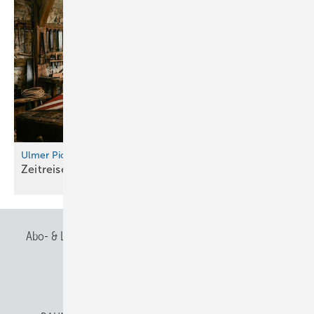
Ulmer Pioniergeist
Zeitreise im
Spengler-Raumschiff
Abo- & Leserservice
AGB
Alle Inhalte chronologisch
Anmelden
Anmeldung & Registrierung