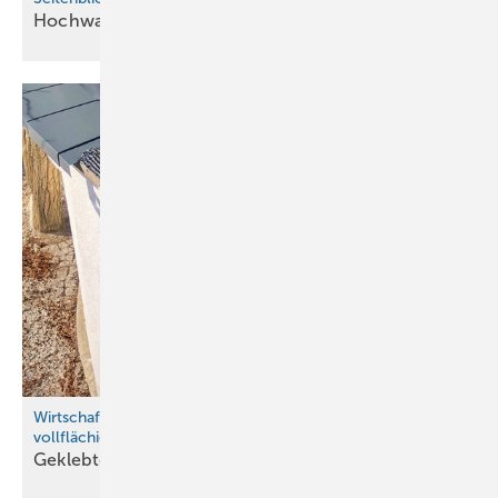
Hochwasserschutz aus
Aluminium
Wirtschaftlichkeit und statische Sicherheit durch
vollflächigen Verbund
Ge klebte
Attikaprofile