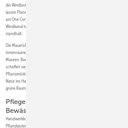
die Windlasten zu berücksichtigen. Um auf Nummer sicher zu gehen,
lassen Planer bei Großbauten wie der 110 m hohen grünen Fassade
am One Central Park in Sydney die Pflanzenkonstruktion im
Windkanal testen, ob sie lokalen Windstärken mit bis zu 160 km/h
standhält.
Die Mauerblümchen mit ihren vertikalen Gärten erobern auch
Innenräume: In privaten Wohnungen, in öffentlichen Gebäuden wie
Museen, Banken, Hotels, Restaurants oder auch in Großraumbüros
schaffen sie eine angenehme, entspannende Atmosphäre. Als
Pflanzenbild oder auch als komplett begrünte Wand holen sie die
Natur ins Haus. Im Großraumbüro dienen sie als Sichtschutz oder
grüne Raumteiler zur Abtrennung unterschiedlicher Bereiche.
Pflegeleicht dank integrierter
Bewässerung
Handwerklich aus Edelstahl gefertigte Trägerkonstruktionen und
Pflanzkästen mit patentierter Wasserführung versorgen die Pflanzen