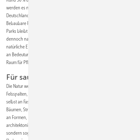
werden es nach Schätzung der Vereinten Nationen fast 70 % sein. In
Deutschland lebten schon 2012 knapp 75 % der Menschen in Städten.
Bebaubare Flächen sind in den Metropolen ein begehrtes Gut, für
Parks bleibt immer weniger Platz. Um das Wohn- und Arbeitsumfeld
dennoch nachhaltig und lebenswert zu gestalten, gewinnen
natürliche Elemente in Planung und Ausführung der Gebäude überall
an Bedeutung. Denn auch in urbanen Gebäudekomplexen ist noch
Raum für Pflanzen.
Für saubere Luft und gutes Klima
Die Natur weiß, wie es geht: Bäume und Blumen wachsen aus
Felsspalten, Moos und Farne finden überall Halt. Auf Balkonen und
selbst an Fassaden zeigen virtuos komponierte Landschaften aus
Bäumen, Sträuchern und Grünpflanzen, dass die pflanzliche Vielfalt
an Formen, Farben und Strukturen optisch wie funktional anderen
architektonischen Gestaltungen nicht nur wortwörtlich gewachsen,
sondern sogar überlegen ist. Mit Pflanzen, Vögeln, Insekten oder