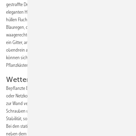
gestraffte Drahtseile aus Edelstahl bieten Kletterrosen bis in 6 m Höhe
eleganten Halt. Senkrecht verspannte, 3 mm dicke Edelstahlseile
hüllen Fluchttreppen in einen Schleier aus Kletterpflanzen wie
Blauregen, der bis zu 15 m hoch wächst. Werden zusätzlich
waagerechte Seile in entsprechendem Abstand eingezogen, entsteht
ein Gitter, an dem auch Clematis in die Höhe klettern und das
obendrein als Absturzsicherung dient. Pflanzliche Schwergewichte
können sich unbesorgt auf quadratische Profile stützen, in die auch
Pflanzkästen aus Edelstahl eingehängt werden können.
Wetterfeste hinterlüftete Fassaden
Bepflanzte Edelstahlkassetten mit entsprechender Unterkonstruktion
oder Netzkonstruktionen aus Edelstahlseilen, die mit Abstandshaltern
zur Wand verspannt sind, bilden vollwertige hinterlüftete Fassaden.
Schrauben und Verankerungen aus Edelstahl sorgen für genügend
Stabilität, sodass die grüne Wand jedem Wetter zuverlässig standhält.
Bei den statischen Berechnungen aller Konstruktionen gilt es deshalb,
neben dem zunehmend größeren Eigengewicht der Pflanzen auch