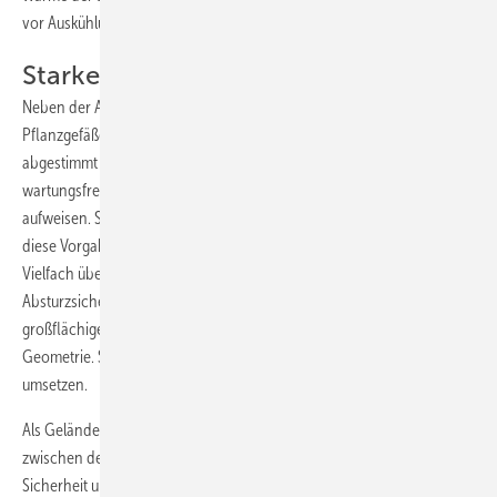
vor Auskühlung durch Wind.
Starke Seilschaften und Netzwerke
Neben der Auswahl geeigneter Pflanzen sind Rankhilfen und
Pflanzgefäße entscheidend, die auf die spezifischen Anforderungen
abgestimmt sind. Die gewählten Gerüste, Netze oder Gefäße müssen
wartungsfrei und langlebig konstruiert sein und die gebotene Stabilität
aufweisen. Seile, Gitter oder Kassetten aus Edelstahl Rostfrei erfüllen
diese Vorgaben dank hoher Festigkeit und Korrosionsbeständigkeit.
Vielfach übernehmen diese Multitalente auch die Aufgabe der
Absturzsicherung. Filigrane Netze aus nichtrostendem Stahl verleihen
großflächigen Fassaden eine optische Leichtigkeit und folgen jeder
Geometrie. So lassen sich auch dreidimensionale Gestaltungen
umsetzen.
Als Geländer an umlaufenden Laubengängen oder als Sichtschutz
zwischen den einzelnen Balkonen tragen Rankhilfen zugleich zu
Sicherheit und Privatsphäre bei. Waagerecht mit einem Spannschloss