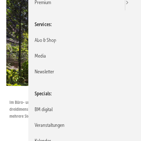
Premium
Services
Abo & Shop
Media
Newsletter
WZV / HGEsch
Specials
Im Büro- und Wohnkomplex Marina One in Singapur erstreckt sich eine
BM digital
dreidimensionale grüne Oase mit 350 verschiedenen Pflanzenarten über
mehrere Stockwerke
Veranstaltungen
Kalender