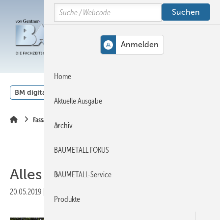
Springe
Springe
Springe
Search
auf
auf
auf
Hauptinhalt
Hauptmenü
SiteSearch
MENÜ
Home
BM digital
Veranstaltungen
Kalender
English
Aktuelle Ausgabe
Fassadenbegrünung
Archiv
BAUMETALL FOKUS
Alles im grünen Bereich
BAUMETALL-Service
20.05.2019
|
Veröffentlicht in
Ausgabe 03-2019
|
Druckvorschau
Produkte