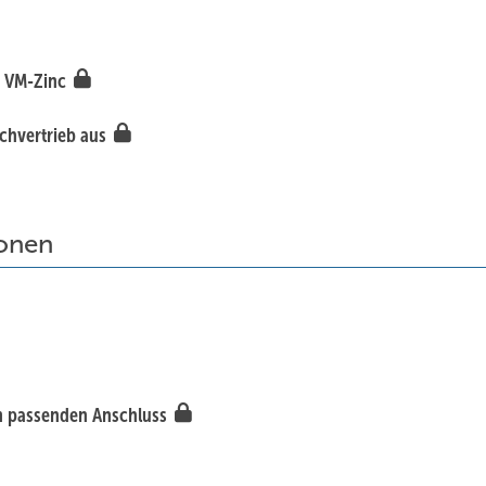
i VM-Zinc
achvertrieb aus
ionen
em passenden Anschluss