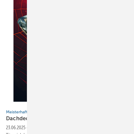
Bild: Andreas - stock.adobe.com/Martin Ott
Meisterhaftes aus Metall
Dachdecker wird Superhelden-Künstler
23.06.2025
-
Martin Ott aus Phillippsburg macht mit einer