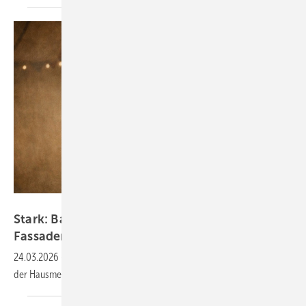
Bild: Gustav Barth GmbH / KI-Info
Sta rk: Barth und BAUMETALL suchen drei
Fassaden-Heros
24.03.2026
-
Bewerbungsstart für das große Live-Fassadenbattle auf
der
Hausmesse