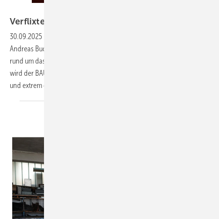
Bild: BAUMETALL//GettyImages
Verfli xte
Beamerei
30.09.2025
-
Spenglerraumschiff wird Realität Dieser Tage ist
Andreas Buck ordentlich mit der Organisation des Zukunftsworkshops
rund um das Titanzink-Raumschiff Enterprise beschäftigt. Unterstützt
wird der BAUMETALL-Chefredakteur von einem stetig wachsenden
und extrem dynamischen
Team