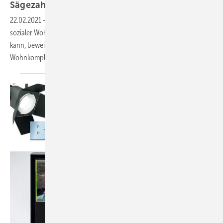
Sägezahn mit
Winkelfalz
22.02.2021
-
Sozialer Wohnungsbau unter attraktiver Haube* Dass
sozialer Wohnungsbau durchaus modern und einladend aussehen
kann, beweisen diese Titanzinkdächer und -fassaden eines
Wohnkomplexes in
England