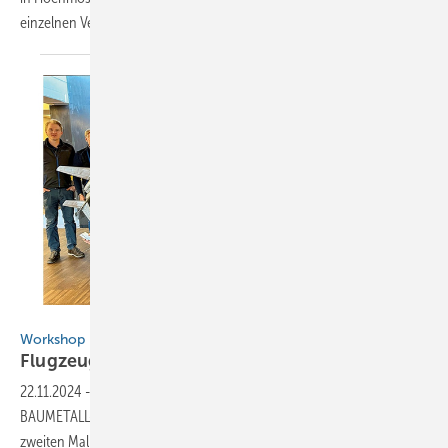
einzelnen Veranstaltungen finden Sie in diesem
Beitrag
BAUMETALL/ AkshayG -adobe.stock.com
Workshop bei Eisenkies in Tirol
Flugzeugmodelle aus
Titanzink
22.11.2024
-
Am 7. und 8. Februar 2025 findet der beliebte
BAUMETALL-Workshop „Modellflugzeuge aus Titanzink bauen“ zum
zweiten Mal bei den Spenglerspezialisten von Eisenkies in Tirol statt.