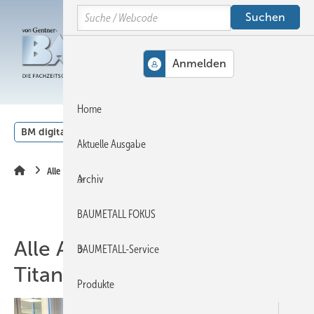
Springe
Springe
Springe
Search
auf
auf
auf
Hauptinhalt
Hauptmenü
SiteSearch
MENÜ
Home
BM digital
Veranstaltungen
Kalender
English
Aktuelle Ausgabe
Alle Artikel zum Thema Titanzink
Archiv
BAUMETALL FOKUS
Alle Artikel zum Thema
BAUMETALL-Service
Titanzink
Produkte