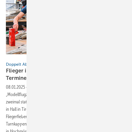
BAUMETALL
Doppelt Abgehoben
Flieger im Doppelpack: Ein Thema, zwei
Termine
08.01.2025
-
Doppelt hält besser! Der beliebte BAUMETALL-Workshop
„Modellflugzeuge aus Titanzink bauen“ findet im Jahr 2025 gleich
zweimal statt. Flugzeugenthusiasten haben im Februar die Möglichkeit
in Hall in Tirol das Modell eines Starfighters zu bauen. Immer noch im
Fliegerfieber? Ein zweiter Termin im April bietet die Möglichkeit ein
Tarnkappenflugzeugs F 117 a Nighthawk in den Hallen von Kaelin Aero
in Hochmössingen zu fertigen. Detailierte Informationen zu den