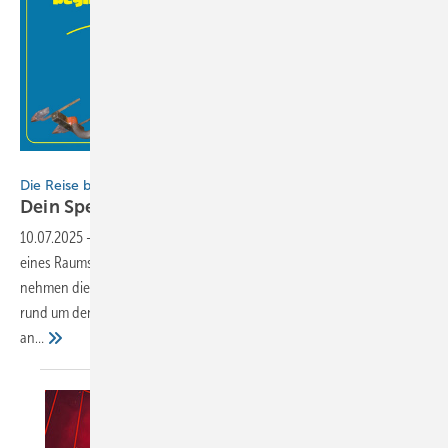
BAUMETALL
Die Reise beginnt
Dein Spengler-Raumschiff
10.07.2025
-
Das Warten hat ein Ende! Oder um es in den Worten
eines Raumschiff-Captains auszusprechen: „Energie!“ Ab sofort
nehmen die in BAUMETALL-Ausgabe 3/2025 aufgegriffenen Gedanken
rund um den Bau eines Spengler-Raumschiffs aus Titanzink Gestalt
an…