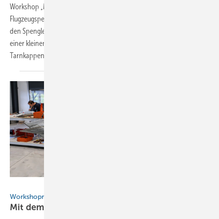
Workshop „Modellflugzeuge aus Titanzink bauen“ erneut bei den
Flugzeugspenglern von Kaelin in Hochmössingen statt. Zusammen mit
den Spenglermeistern Friedrich und Thomas Reinbold fertigen Sie in
einer kleinen Gruppe von 12 Teilnehmern ein Modell des ersten
Tarnkappenflugzeugs F 117 a Nighthawk
an
Bild: BAUMETALL
Workshopreihe
Mit dem Zinkflieger nach
Australien