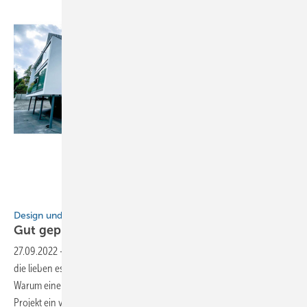
Bilder: Sema / Ferisol
Design und Funktionalität im Einklang
Gut geplant ist halb
gewonnen
27.09.2022
-
Design und Funktionalität im Einklang Es gibt Menschen,
die lieben es zu planen. Und es gibt Menschen, die hassen Planung.
Warum eine professionelle Planung immer wichtiger wird, damit ein
Projekt ein voller Erfolg wird, erfahren Sie hier Von Philipp