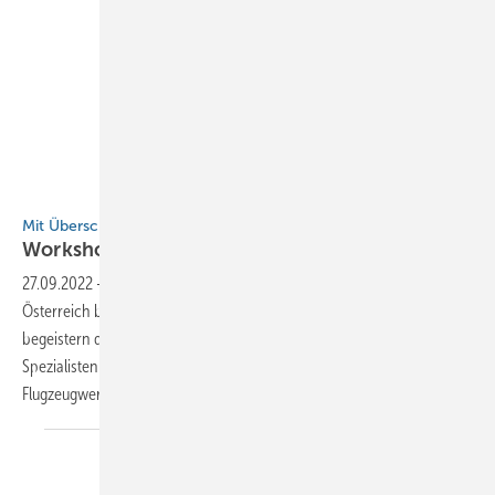
Bild: Reinbold
Mit Überschall in die Azubiwerbung
Workshopleiter baut
Meisterflieger
27.09.2022
-
Mit Überschall in die Azubiwerbung Spenglermeister aus
Österreich bauen beeindruckende Flugzeugmodelle aus Titanzink und
begeistern damit Nachwuchs und alte Hasen. Stilecht sind die
Spezialisten im Oktober 2022 wieder im Hangar einer süddeutschen
Flugzeugwerft anzutreffen Von Andreas
Buck