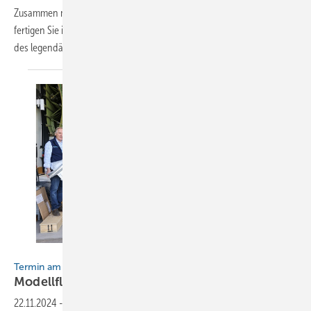
Zusammen mit den Spenglermeistern Friedrich und Thomas Reinbold
fertigen Sie in einer kleinen Gruppe von 12 Teilnehmern ein Modell
des legendären Starfighters
an
BAUMETALL/daboost-stock.adobe.com
Termin am Schwarzwaldrand
Modellflugzeuge aus Titanzink
bauen
22.11.2024
-
Am 11. + 12. April 2025 findet der beliebte BAUMETALL-