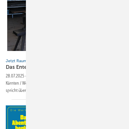
BAUMETALL
Jetzt Raumschiff-Spengler werden
Das Enterprise
Interview
28.07.2025
-
BAUMETALL zu Gast auf dem Weltraumbahnhof in
Kärnten / Workshop-Trainer und Spenglermeister Friedrich Reinbold
spricht über die Spenglerausbildung und seine
Titanzink-Modelle