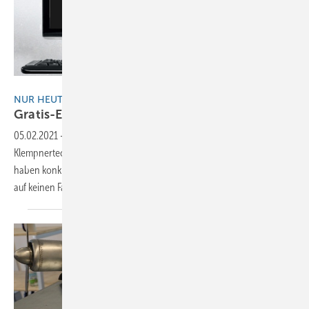
BAUMETALL / GettyImages
NUR HEUTE: Online & Live
Gratis-Experten-Gespräch verleiht
Flügel
05.02.2021
-
Sie möchten wissen wie und wo Metallflugzeuge in
Klempnertechnik hergestellt werden können? Sie sind neugierig oder
haben konkrete Fragen dazu? Dann dürfen Sie diese Online-Talkrunde
auf keinen Fall
verpassen!