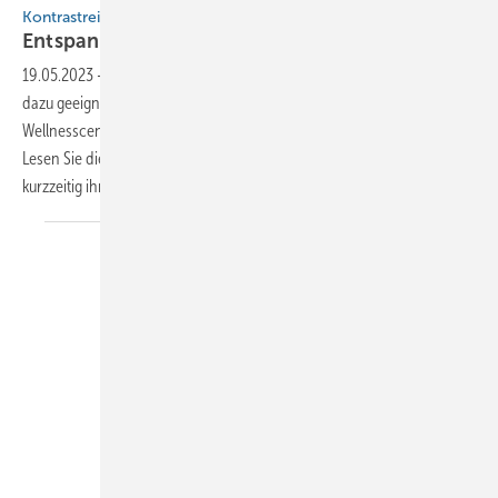
Kontrastreiche Titanzinkfassade
Entspannung
pur
19.05.2023
-
Sie möchten dem Alltag entfliehen und suchen einen
dazu geeigneten Ort? Dann ist vielleicht das in der Bretagne gelegene
Wellnesscenter Séquoia eine passende Adresse. Finden Sie es heraus.
Lesen Sie diesen Beitrag und entkommen Sie dadurch zumindest
kurzzeitig ihrer persönlichen
Alltagsroutine