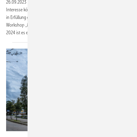
26.09.2023
-
Mit etwas Fantasie und noch mehr handwerklichem
Interesse könnte der Wunsch, nach Australien zu reisen, schon bald
in Erfüllung gehen. Voraussetzung ist eine Teilnahme am BAUMETALL-
Workshop „Modellflugzeuge aus Titanzink bauen“. Am 12. und 13. April
2024 ist es endlich wieder so weit. In den
Hallen...
Bild: El Zinc / Cyrille Pawloski