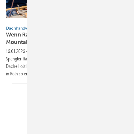
Dach+Holz International
Dachhandwerk zum Anfassen
Wenn Raumschiffe abheben und
Mountainbikes
fliegen
16.01.2026
-
Von spektakulären Bike-Shows über den Bau eines
Spengler-Raumschiffs aus Titanzink bis zu Racing-Simulatoren: Die
Dach+Holz International präsentiert sich vom 24. bis 27. Februar 2026
in Köln so erlebnisorientiert wie nie
zuvor…