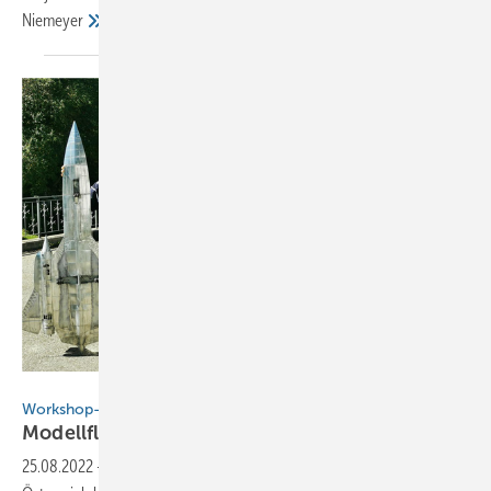
Niemeyer
Reinbold
Workshop-Leiter baut Meisterflieger
Modellflugzeuge aus Titanzink
bauen
25.08.2022
-
Mit Überschall in die Azubiwerbung: Spenglermeister aus