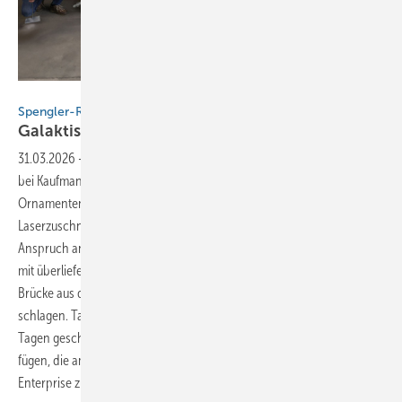
BAUMETALL
Spengler-Raumschiffe sicher gelandet!
Galaktisches Workshopfinale in
Ulm
31.03.2026
-
Es ist vollbracht! Im Rahmen des BAUMETALL-Workshops
bei Kaufmann in Ulm ist es gelungen, die über 100 Jahre alte Kunst der
Ornamentenherstellung mit der Präzision hochmoderner
Laserzuschnitte zu kombinieren. Das Tollkühne dabei war der
Anspruch an das Spenglerhandwerk selbst bzw. die Beweisführung,
mit überliefertem Fachwissen und der nötigen Fingerfertigkeit eine
Brücke aus der Vergangenheit in die digitale Fertigung zu
schlagen. Tatsächlich haben es alle Workshop-Teilnehmer in nur zwei
Tagen geschafft, jeweils 83 Einzelkomponenten zu einer Struktur zu
fügen, die am Ende dem legendären TV- und Kinoraumschiff
Enterprise zum Verwechseln
ähnlichsieht…