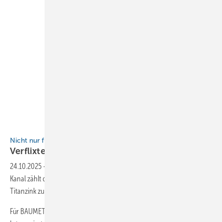
BAUMETALL
Nicht nur für BAUMETALL-Instagram-Fans
Verflixte
Beamerei
24.10.2025
-
Laut einer Umfrage auf dem BAUMETALL-Instagram-
Kanal zählt der Beitrag zur Realisierung des Spengler-Raumschiffs aus
Titanzink zu den beliebtesten im Oktober.
Für BAUMETALL ist das Grund genug, den informativen Artikel allen