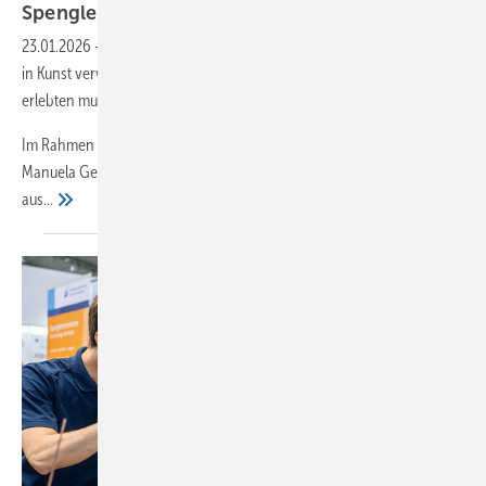
Spengler experimentieren in
Tirol
23.01.2026
-
Dem Hammer freien Lauf lassen. Blech nach Herzenslust
in Kunst verwandeln. Frust abbauen oder die Muse küssen. Das
erlebten mutige Spengler Anfang der Woche in Tirol
Im Rahmen der „Kreativen Metallwerkstatt“ vermittelte Bildhauerin
Manuela Geugelin in der Schulungswerkstatt von Eisenkies, wie
aus...