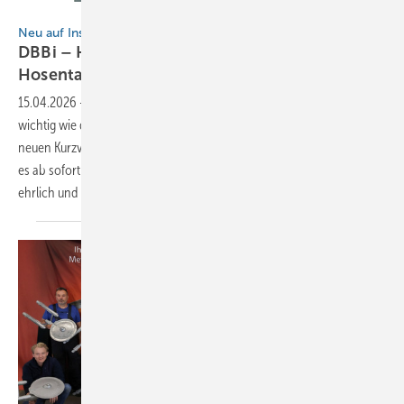
BAUMETALL
Neu auf Instagram
DBBi – Handwerker-Wissen für die
Hosentasche
15.04.2026
-
Das Smartphone ist auf dem Dach mittlerweile fast so
wichtig wie der Hammer. Genau hier setzt BAUMETALL an: Mit dem
neuen Kurzvideo-Format „Der BAUMETALL Buck informiert“ (DBBi) gibt
es ab sofort echtes Expertenwissen direkt aufs Display – kompakt,
ehrlich und
praxisnah