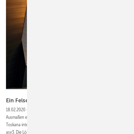
Bild: www.suhan-fotografie.com
Ein Felsenkeller für
­Toskana-Wein
18.02.2020
-
Verschachtelte Geometrie Eine Kellerei mit den
Ausmaßen eines Industriegebäudes in die hügelige Landschaft der
Toskana integrieren: So lautete die Aufgabe für das Architekturbüro
asv3. Die Lösung: ein Gebäude, das wie eine Felsformation aus dem