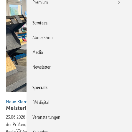
Premium
Services
Abo & Shop
Media
Newsletter
Specials
Bild: SHK-Kompetenzzentrum Berlin
Neue Klempnermeister an der Spree
BM digital
Me isterliches
Berlin
23.06.2026
-
Acht frisch gebackene Klempnermeister überzeugten bei
Veranstaltungen
der Prüfung in den Schulungsräumen des SHK-Kompetenzzentrums
Berlin Von Andreas
Buck
Kalender