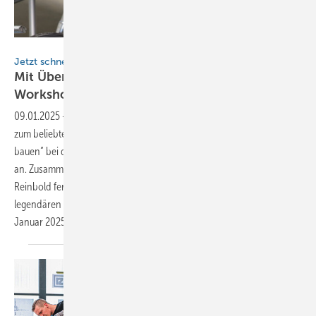
BAUMETALL
Jetzt schnell sein
Mit Überschallgeschwindigkeit zur
Workshopteilnahme
09.01.2025
-
Zünden Sie jetzt den Düsenantrieb und melden Sie sich
zum beliebten BAUMETALL-Workshop „Modellflugzeuge aus Titanzink
bauen“ bei den Spenglerspezialisten von Eisenkies in Tirol
an. Zusammen mit den Spenglermeistern Friedrich und Thomas
Reinbold fertigen Sie am 7. und 8. Februar 2025 ein Modell des
legendären Starfighters an. Achtung: Anmeldeschluss ist der 15.
Januar
2025!