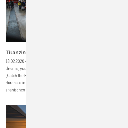
Bild: BAUMETALL
Titanzink in den Farben des
Regenbogens
18.02.2020
-
„When evening falls, she‘ll run to me like whispered
dreams, your eyes can see“, lautet eine Textstelle des Rock-Klassikers
„Catch the Rainbow“. Der Song der britischen Band Rainbow kann
durchaus in direkten Zusammenhang mit der Produktpalette des
spanischen Zinkproduzenten elZinc gebracht
werden...