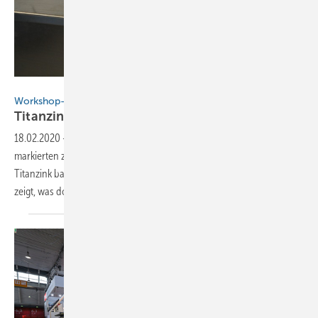
Buck für BAUMETALL
Workshop-Feuerwerk
Titanzink-Flieger und goldene
Turmkugel
18.02.2020
-
Den Start des neuen BAUMETALL-Workshop-Jahres
markierten zwei ganz besondere Angebote: Modellflugzeuge aus
Titanzink bauen und Metallkugeln vergolden. Unsere Bildergalerie
zeigt, was dort gemacht
wurde.