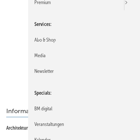
Premium
Services
Abo & Shop
Media
Newsletter
Specials
BM digital
Informationen & Bücher
Veranstaltungen
10
Architekturführer Schweiz
Kalender