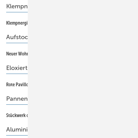
Klempnergie
60
Klempnergie
Aufstockung
56
Neuer Wohnraum liegt in der Luft
Eloxiertes Aluminium
50
Rote Pavillons über dem Champ de Mars
Pannenstatistik
59
Stückwerk oder Meisterstück?
Aluminiumhülle