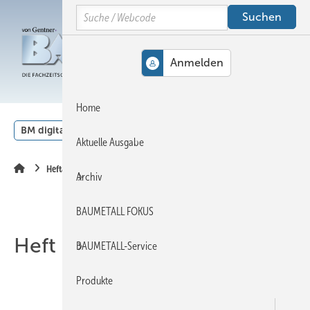
Springe
Springe
Springe
Search
auf
auf
auf
Hauptinhalt
Hauptmenü
SiteSearch
MENÜ
Home
BM digital
Veranstaltungen
Kalender
English
Aktuelle Ausgabe
Heftarchiv
Archiv
BAUMETALL FOKUS
Heft 07-2015
BAUMETALL-Service
Produkte