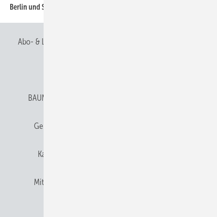
Berlin und Stuttgart impulsiv
44
Abo- & Leserservice
AGB
Alle Inhalte chronologisch
Anmelden
Anmeldung & Registrierung
BAUMETALL abonnieren
Datenschutz
E-Paper
Gentner Verlag
Gentner Verlag
Impressum
Karriere bei Gentner
Team
Mediaservice
Mitgliedschaften und Engagement
Newsletter
Privacy Manager
RSS-Feed