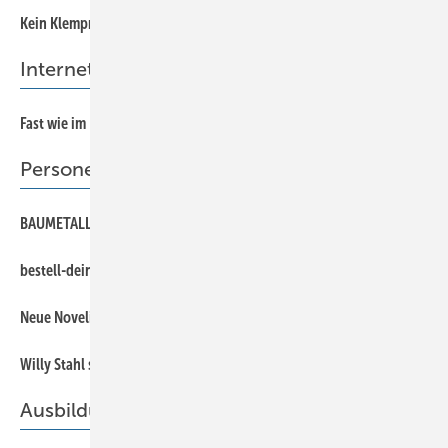
66
Kein Klempner-, sondern Kaffeewetter
Internet-Tipp
7
Fast wie im Kino
Personen & Informationen
8
BAUMETALL-Leser zeigen Flagge
8
bestell-dein-blech jetzt auch in der Schweiz
8
Neue Novelis-Leitung für den Geschäftsbereich Spezialitäten
8
Willy Stahl seit 25 Jahren bei RAS
Ausbildung