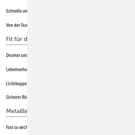
30
Schnelle und präzise Zuschnitte direkt vom Coil
36
Von der Standardwerkstatt bis zum Fassadenbau
Fit für den Winter
12
Drunter und drüber
22
Lebenserhaltende Maßnahmen
20
Lichtkuppel- und Personenschutz
Sicherer Rückhalt im Winter
18
Metallleichtbau
62
Fast so wichtig wie das Rathaus