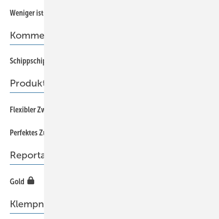
54
Weniger ist mehr
Kommentar
Schippschipp hurra
5
Produkte
29
Flexibler Zwilling
41
Perfektes Zusammenspiel
Reportage
46
Gold
Klempnertainment