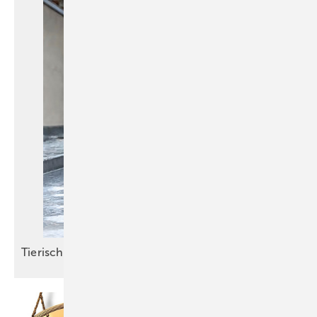
Tieris cher
Hefteinstieg