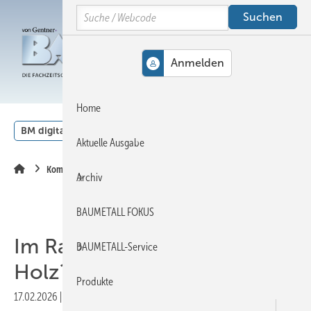
Springe
Springe
Springe
Search
auf
auf
auf
Hauptinhalt
Hauptmenü
SiteSearch
MENÜ
Home
BM digital
Veranstaltungen
Kalender
English
Aktuelle Ausgabe
Kommentar
Archiv
BAUMETALL FOKUS
Im R aumschiff zur Dach +
BAUMETALL-Service
Holz? Logisch!
Produkte
17.02.2026
|
Veröffentlicht in
Ausgabe 01-2026
|
Druckvorschau