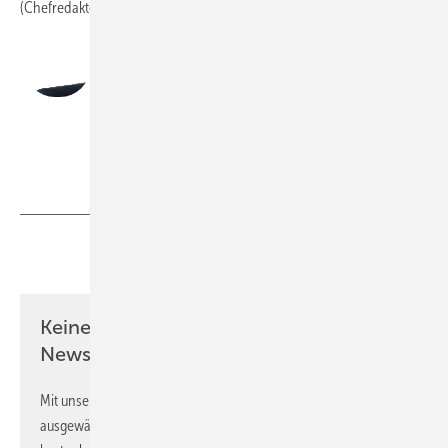
(Chefredakteur)
Andreas Buck
Chefredakteur, Klempnermeister
redaktion@baumetall.de
Teilen
Link kopieren
Keine Zeit? Kein Problem mit dem BM
Newsletter!
Mit unserem Newsletter erhalten Sie regelmäßig von uns
ausgewählte Informationen und Neuigkeiten, gebündelt und