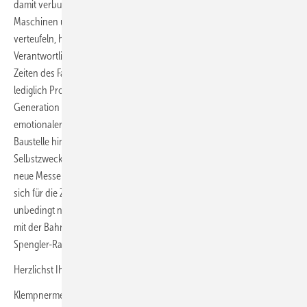
damit verbundene Entdecken neuer Materialien, Werkzeuge,
Maschinen und Systeme. Doch wer anfängt, Veränderung zu
verteufeln, hat aufgehört, Zukunft zu gestalten. Die Strategie der
Verantwortlichen folgt daher einer zwingenden Notwendigkeit: In
Zeiten des Fachkräftemangels reicht es nicht mehr aus,
lediglich Produkte auf Paletten zu präsentieren. Um die nächste
Generation für Metall, Ziegel oder Holz zu begeistern, bedarf es
emotionaler Anker und einer Sprache, die über den Tellerrand der
Baustelle hinausreicht. Das „Entertainment“ dient dabei nicht als
Selbstzweck, sondern als Türöffner für fachlichen Tiefgang. Ob das
neue Messekonzept aufgeht, wird sich zeigen. Deshalb mein Tipp: Wer
sich für die Zukunft des Spenglerhandwerks interessiert, sollte
unbedingt nach Köln zur Messe fahren. Die Anreise gelingt klassisch
mit der Bahn, dem Auto oder – im Sinne wahrer Innovation – mit dem
Spengler-­Raumschiff.
Herzlichst Ihr
Klempnermeister Andreas Buck