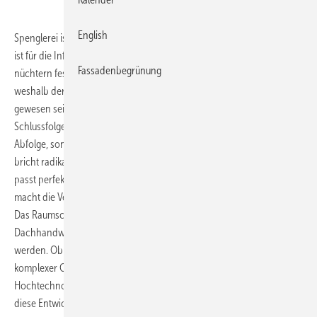
English
Spenglerei ist fast Science-Fiction „Die Existenz des Dachhandwerks
ist für die Infrastruktur der Zivilisation essenziell“, stellte Mr. Spock
Fassadenbegrünung
nüchtern fest. Na gut, die Dach + Holz liegt noch in der Zukunft,
weshalb der Erste Offizier der Enterprise unmöglich bereits dort
gewesen sein kann. Doch für einen Vulkanier ist diese
Schlussfolgerung schlichtweg logisch – sie bedarf keiner zeitlichen
Abfolge, sondern lediglich einer Analyse der Fakten. Spocks Aussage
bricht radikal mit dem verstaubten Klischee des bloßen Bauberufs. Sie
passt perfekt zum in Halle 8 präsentierten Spengler-Raumschiff und
macht die Verbindung zur Science-Fiction sofort sichtbar. Mehr noch:
Das Raumschiff aus Titanzink ist der Beweis, dass im modernen
Dachhandwerk die Grenzen des Machbaren täglich verschoben
werden. Ob Laserstrahlschneiden, 3D-Druck oder die Abwicklung
komplexer Geometrien – die Spengler von heute nutzen längst
Hochtechnologie von morgen. Am BAUMETALL-Messestand 425 wird
diese Entwicklung unmittelbar greifbar, aber nicht nur dort …