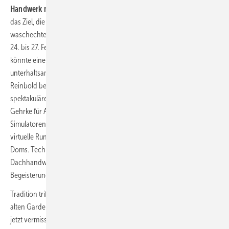
Handwerk macht Entertainment
Die Messeveranstalter verfolgen
das Ziel, die Dach + Holz von einer Fachausstellung in ein
waschechtes Erlebnis-Event zu transformieren. Wer in der Zeit vom
24. bis 27. Februar 2026 durch die Kölner Messehallen schlendert,
könnte einem Handwerk begegnen, das sich so dynamisch und
unterhaltsam wie nie zuvor präsentiert. Während Friedrich „Scotty“
Reinbold bei BAUMETALL das Universum aus Titanzink formt, sorgen
spektakuläre Mountainbike-Stunts von Dachdeckermeister Niels
Gehrke für Adrenalin. In der Racing-Area treten Besucher in Profi-
Simulatoren gegen­einander an oder unternehmen via VR-Brille
virtuelle Rundgänge in schwindelerregenden Höhen des Kölner
Doms. Technik, Action und interaktive Formate vereinen das moderne
Dachhandwerk zu einer Community, die Innovationen feiert und
Begeisterung weckt.
Tradition trifft Transformation Viele Handwerker und Aussteller der
alten Garde begegnen dem neuen Messekonzept mit Skepsis. Schon
jetzt vermissen sie die reine Schau technischer Innovationen und das