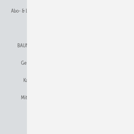
Abo- & Leserservice
AGB
Alle Inhalte chronologisch
Anmelden
Anmeldung & Registrierung
BAUMETALL abonnieren
Datenschutz
E-Paper
Gentner Verlag
Gentner Verlag
Impressum
Karriere bei Gentner
Team
Mediaservice
Mitgliedschaften und Engagement
Newsletter
Privacy Manager
RSS-Feed
© 2026 BAUMETALL