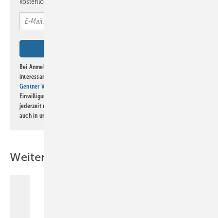
kostenlos direkt ins Postfach.
Bei Anmeldung zu diesem Newsletter bin ich damit einverstanden, über
interessante Verlags- und Online-Angebote
der Marken der Alfons W.
Gentner Verlag GmbH & Co. KG
informiert zu werden. Diese
Einwilligung kann ich jederzeit widerrufen und eine Abmeldung ist
jederzeit möglich. Informationen zum Umgang mit Daten finden Sie
auch in unserer
Datenschutzerklärung
.
Weitere Inhalte