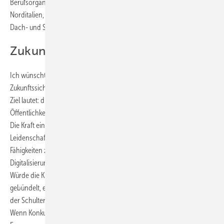
Berufsorganisationen. In Deutschland ebenso wie in Österreich,
Norditalien, der Schweiz und in anderen Nationen der internationalen
Dach- und Spenglerwelt.
Zukunft gestalten
Ich wünschte, all diese engagierten Gruppen würden zur
Zukunftssicherung enger zusammenrücken. Das gemeinsam definierte
Ziel lautet: die Sichtbarkeit und Relevanz des Dachhandwerks in der
Öffentlichkeit, der Politik und bei den jungen Menschen zu erhöhen.
Die Kraft einer vereinten Stimme, getragen von der beschriebenen
Leidenschaft, wäre wahrlich der Zentralschlüssel, um traditionelle
Fähigkeiten zu bewahren und gleichzeitig die Chancen der
Digitalisierung und der Energiewende optimal zu nutzen. Mehr noch:
Würde die Kraft des internationalen Dachhandwerks entsprechend
gebündelt, entstünde etwas wirklich Großes. Freilich nur dann, wenn
der Schulterschluss auf allen genannten Ebenen aktiv gelebt würde.
Wenn Konkurrenzdenken kategorisch ausgeschlossen wäre. Wenn die