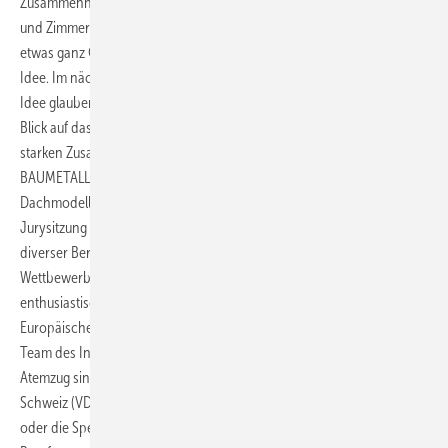
Zusammenhalt – baut Brücken zwischen Dachdeckern, Spenglern
und Zimmerern. Womöglich befinden wir uns an der Schwelle zu
etwas ganz Großem, denn am Anfang steht bekanntlich immer eine
Idee. Im nächsten Schritt finden Menschen zueinander, die an diese
Idee glauben – und solche, die Teil dieser Idee sein möchten. Der
Blick auf das Metalldach- und Fassadenhandwerk verdeutlicht diesen
starken Zusammenhalt etwa dann, wenn die Finalisten des
BAUMETALL-Leserwettbewerbs „Meisterstück des Jahres“ riesige
Dachmodelle quer durch Deutschland transportieren, um an der
Jurysitzung teilzunehmen. Oder dann, wenn sich Wettkämpfer
diverser Berufsmeisterschaften wochenlang auf nationale
Wettbewerbe bzw. EuroSkills vorbereiten. Ebenso
enthusiastisch engagieren sich die Mitglieder der Stiftung
Europäisches Klempner- und Kupferschmiede-Museum oder das
Team des Internationalen Interessenbunds Baumetalle (iib). Im selben
Atemzug sind aber auch der Verein diplomierter Spenglermeister der
Schweiz (VDSS), die Freie Spenglermeistervereinigung Bayern e. V.
oder die Spenglervereinigung Nord zu nennen. Und Innungen und