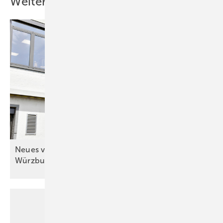
Weitere Inhalte
Neues von der (für die) Spengler-Meisterschule in
Würzburg