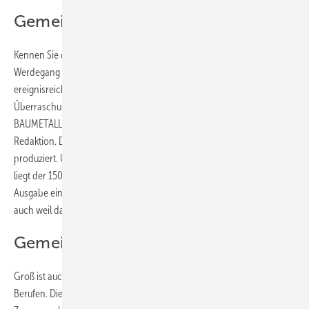
Gemeinschaft und Zukunft
Kennen Sie das? Beim Zurückschauen auf Ihren beruflichen
Werdegang entdecken Sie erstaunliche Parallelen zu einer
ereignisreichen Reise. Unerwartete Wendungen, Höhepunkte und
Überraschungen inklusive. Zwangsläufig fällt mir dabei mein Start bei
BAUMETALL ein. 2007 wechselte ich vom Metalldach direkt in die
Redaktion. Dort habe ich inzwischen 150 BAUMETALL-Heftausgaben
produziert. Und über ein Dutzend Extrahefte. Will heißen: Vor ihnen
liegt der 150. „Buck“. Dazu passend habe ich in dieser BAUMETALL-
Ausgabe einen etwas länger gefassten Reiseartikel veröffentlicht –
auch weil das Reiseland soooo riesig ist.
Gemeinschaft XXL
Groß ist auch die Identifikation (fast) aller Dachhandwerker mit ihren
Berufen. Die verbindende Leidenschaft stärkt mehr und mehr den