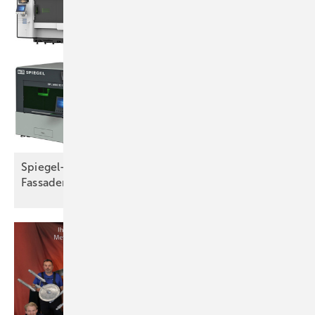
Spiegel-Laserschneiden für Metalldach und
Fassadentechnik