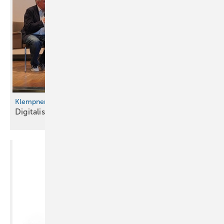
Klempnertreff 2026
Digitalisierung im
Klempnerhandwerk