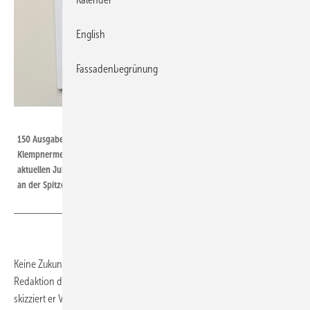
English
Fassadenbegrünung
BAUMETALL
150 Ausgaben Leidenschaft fürs Handwerk: Seit 2007 führt
Klempnermeister Andreas Buck die Redaktion der BAUMETALL. Mit der
aktuellen Jubiläumsausgabe feiert er einen beeindruckenden Meilenstein
an der Spitze des im Gentner Verlag erscheinenden Fachmagazins
Keine Zukunft ohne Herkunft: Seit 18,5 Jahren führt Andreas Buck die
Redaktion der BAUMETALL. In „seiner“ 150. Jubiläumsausgabe
skizziert er Visionen für die Branche von morgen.