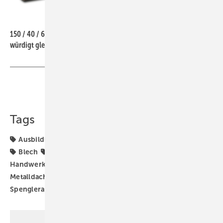
BAUMETALL
150 / 40 / 60: Dieses Kupferbild von
Bildhauerin Maunela Geugelin
würdigt gleich drei Jubiläen im BAUMETALL-Jahr 2025
Teilen
Link kopieren
Tags
Ausbildung
Azubi
BAUMETALL-Treff
Baumetall
Blech
Digitalisierung
Fassade
Handwerk
Handwerker
Klempner
Klempnerhandwerk
Metalldach
Online-Extra
Reise
Spengler
Spenglerarbeit
Werkzeug