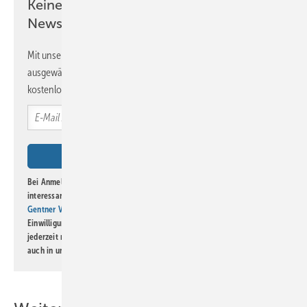
Keine Zeit? Kein Problem mit dem BM
Newsletter!
Mit unserem Newsletter erhalten Sie regelmäßig von uns
ausgewählte Informationen und Neuigkeiten, gebündelt und
kostenlos direkt ins Postfach.
Bei Anmeldung zu diesem Newsletter bin ich damit einverstanden, über
interessante Verlags- und Online-Angebote
der Marken der Alfons W.
Gentner Verlag GmbH & Co. KG
informiert zu werden. Diese
Einwilligung kann ich jederzeit widerrufen und eine Abmeldung ist
jederzeit möglich. Informationen zum Umgang mit Daten finden Sie
auch in unserer
Datenschutzerklärung
.