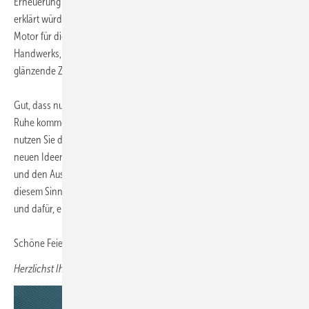
Erneuerung und die Gewinnung junger Talente zur obersten Priorität
erklärt würden. Eine derart gebündelte Kompetenz wäre der ideale
Motor für die nachhaltige Entwicklung eines systemrelevanten
Handwerks, das auch in den kommenden Jahrzehnten eine
glänzende Zukunft haben wird.
Gut, dass nun erst einmal die Feiertage anstehen. Sie lassen uns zur
Ruhe kommen, im Kreise der Lieben feiern, Kraft schöpfen. Vielleicht
nutzen Sie die Zeit, um Ihren Gedanken freien Lauf zu lassen und mit
neuen Ideen ins neue Jahr zu starten. So oder so: Auf Ihr Feed­back
und den Austausch im neuen Jahr freue ich mich schon heute. In
diesem Sinne bedanke ich mich bei allen Baumetallern für ihre Treue
und dafür, ein Teil dieser hervorragenden Community sein zu dürfen.
Schöne Feiertage und einen guten Start ins neue BAUMETALL-Jahr.
Herzlichst Ihr Andreas Buck