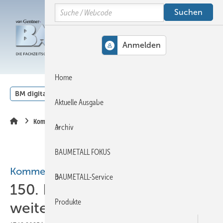
Springe
Springe
Springe
Search
auf
auf
auf
Hauptinhalt
Hauptmenü
SiteSearch
MENÜ
Home
BM digital
Veranstaltungen
Kalender
English
Aktuelle Ausgabe
Kommentar
Archiv
BAUMETALL FOKUS
Kommentar
BAUMETALL-Service
150. Etappe: Die Reise geht
Produkte
weiter