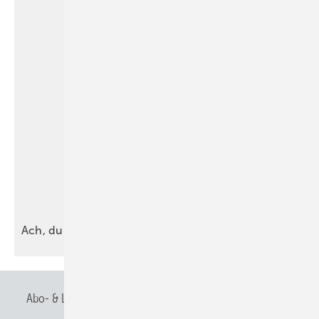
Ach, du dicker
Niet
Abo- & Leserservice
AGB
Alle Inhalte chronologisch