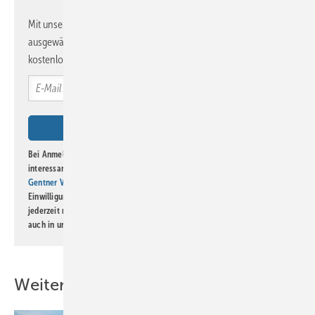
Mit unserem Newsletter erhalten Sie regelmäßig von uns
ausgewählte Informationen und Neuigkeiten, gebündelt und
kostenlos direkt ins Postfach.
Bei Anmeldung zu diesem Newsletter bin ich damit einverstanden, über
interessante Verlags- und Online-Angebote
der Marken der Alfons W.
Gentner Verlag GmbH & Co. KG
informiert zu werden. Diese
Einwilligung kann ich jederzeit widerrufen und eine Abmeldung ist
jederzeit möglich. Informationen zum Umgang mit Daten finden Sie
auch in unserer
Datenschutzerklärung
.
Weitere Inhalte