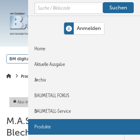
Springe
Springe
Springe
Search
auf
auf
auf
Hauptinhalt
Hauptmenü
SiteSearch
MENÜ
Home
BM digital
Veranstaltungen
Kalender
English
Aktuelle Ausgabe
Produkte
Archiv
BAUMETALL FOKUS
Abo-Inhalt
BAUMETALL-Service
M .A .S.C.
Produkte
Blechschleifbürsten-/Aufrau-