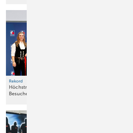
Rekord
Höch stniveau: Dach + Holz zählt rund 56 000
Besucher