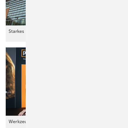
Sta rkes Blech aus
Fernost
Werkzeugvielfalt bei
Picard