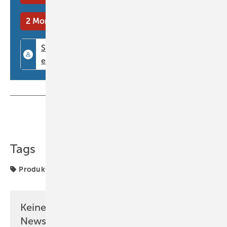
erleichtern das präzise Aufrauen selbst in den engsten Bereichen
2 Monate kostenlos testen
spürbar. Das spart nicht nur wertvolle Arbeitszeit, sondern sorgt auch
für eine lückenlose Mikroverzahnung – und das über die gesamte
Klebefläche hinweg.￼
www.masc-gmbh.de
Teilen
Link kopieren
Tags
Produkte
Keine Zeit? Kein Problem mit dem BM
Newsletter!