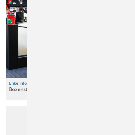
Enke informiert
Boxenstopp und Rennsportfeeling in
Köln