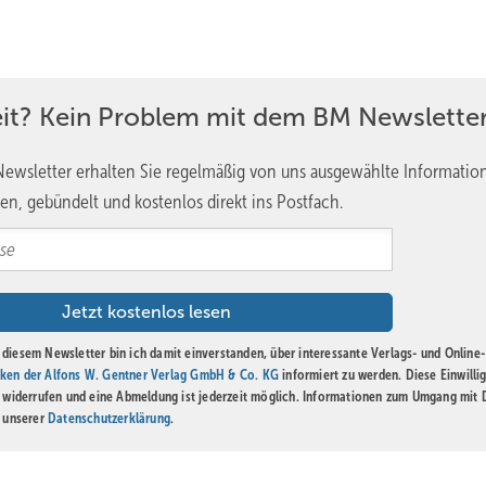
zur Dacheindeckung verwendet. Es unterscheidet sich grundlegend vo
tzprojekte wie Notre-­Dame besonders gefragt.
itischen Sand Cast Lead Conservation Ltd. mit einem Reinheitsgrad 
eit? Kein Problem mit dem BM Newsletter
as Unternehmen über 200 t des Metalls von Leicester nach Gennevilli
dere Herstellungsprozess umfasst typischerweise folgende Schritte:
ewsletter erhalten Sie regelmäßig von uns ausgewählte Informatio
en, gebündelt und kostenlos direkt ins Postfach.
he wird mit ­feuchten Sandmischungen bedeckt und sorgfältig geglät
egt bei 327,5 °C. Das Blei wird in großen Kesseln auf den zum Guss
 erhitzt.
itete Sandbett gegossen. Noch bevor es aushärtet, wird das Material 
ike) auf die gewünschte Dicke von 3,5 mm abgezogen und geglättet.
diesem Newsletter bin ich damit einverstanden, über interessante Verlags- und Online-
 für diese Art der Bleiherstellung ist die markante Oberflächenstruktu
ken der Alfons W. Gentner Verlag GmbH & Co. KG
informiert zu werden. Diese Einwilli
rd die Bleiplatte zugeschnitten und für die Weiterverarbeitung
t widerrufen und eine Abmeldung ist jederzeit möglich. Informationen zum Umgang mit
n unserer
Datenschutzerklärung
.
erden in der Werkstatt in Form gebracht und später beispielsweise 
ert.