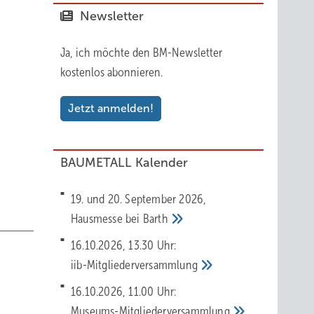
Newsletter
ichen
bau der
Ja, ich möchte den BM-Newsletter
r
kostenlos abonnieren.
n der
riesige
Jetzt anmelden!
BAUMETALL Kalender
ariser
19. und 20. September 2026,
Hausmesse bei
Barth
16.10.2026, 13.30 Uhr:
iib-Mitgliederversammlung
16.10.2026, 11.00 Uhr:
 wird
Museums-Mitgliederversammlung