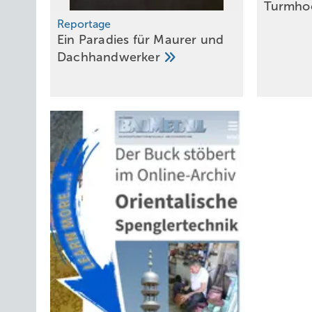
Tur mh
Landsberg
Reportage
Ein Paradies für Maurer und
Dachhandwerker
Nichts in der Werkstatt ges
Jedes einzelne der erforderlichen Dachelemente wurde zu
Freigabe durch den leitenden Architekten Philippe Villen
der Reproduk­tion der benötigten Stückzahlen. Um die Ver
zu reduzieren, hat das Unternehmen in mehrere Spezialm
Schwenkbiegemaschine vom Typ PowerBend Professional
elektrisch betriebene Vakuumheber. Außerdem wurden spe
entwickelt.
Logistische Meisterleistun