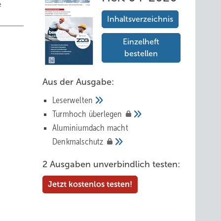
e
Inhaltsverzeichnis
Einzelheft
bestellen
Aus der Ausgabe:
Leserwelten
Tur mhoch
überlegen
Aluminiumdach macht
Denkmalschutz
mit
2 Ausgaben unverbindlich testen:
he im
Jetzt kostenlos testen!
iche