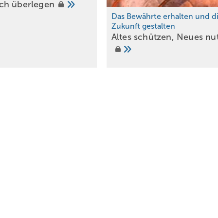
och
überlegen
Hammer!
Das Bewährte erhalten und d
Zukunft gestalten
Altes schützen, Neues nu
chieht zufällig
nächst als Prototyp gefertigt. Es folgten die Begutachtung und die
euve. Erst dann startete das Werkstatt-Team mit der Serienproduktio
arbeitung zu erleichtern und die körperliche Belastung der Mitarbe
aschinen investiert. Darunter eine motorische Schröder-
 mit drehbarer Oberwange sowie diverse Hebe­vorrichtungen und
zielle Werkzeuge zur Weiterverarbeitung der gerollten Bleinähte
g