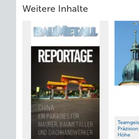
Weitere Inhalte
Als einer der führenden Experten bei der Herstellung vo
eingebracht. Er war gemeinsam mit seinem Team maßgebli
Bleiplatten eine möglichst authentische Optik und Textu
Lesen Sie auch:
Handwerk trifft Hightech
Teamgeis
BAUMETALL-
Präzisio
Höhe
Netzwerktreffen in