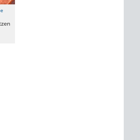
ie
tzen
n bzw.
itenden