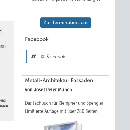
n
Zur Terminübersicht
von
!
ers,
Facebook
nen
tet.
Facebook
von
Metall-Architektur Fassaden
von Josef Peter Münch
r, die
gung
Das Fachbuch für Klempner und Spengler
 Daten
Limitierte Auflage mit über 280 Seiten
auf den