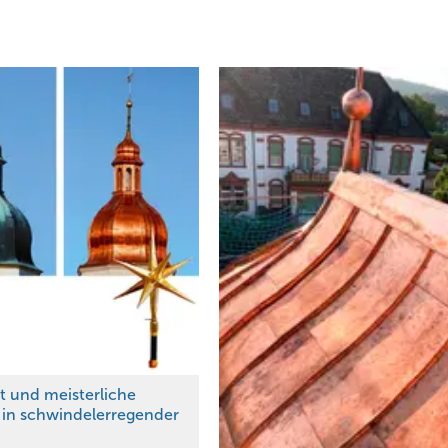
n auf Sand gegossenem Blei hat Bradley Smith sein gesamtes Fachwi
ch dafür verantwortlich, dass die nach historischem Vorbild herges
r aufweisen.
t und meisterliche
n in schwindelerregender
Kreative Metallwerkstatt
Das Material ist der