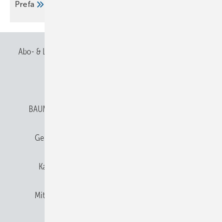
Prefa
Abo- & Leserservice
AGB
Alle Inhalte chronologisch
Anmelden
Anmeldung & Registrierung
BAUMETALL abonnieren
Datenschutz
E-Paper
Gentner Verlag
Gentner Verlag
Impressum
Karriere bei Gentner
Team
Mediaservice
Mitgliedschaften und Engagement
Newsletter