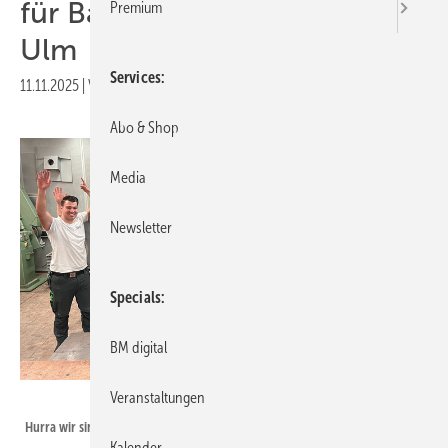
für Baden-Württemberg in
Premium
Ulm
Services
11.11.2025
|
Veröffentlicht in
Ausgabe 07-2025
Abo & Shop
Media
Newsletter
Specials
BM digital
Veranstaltungen
Bild: Peter Mast für RBS Ulm
Hurra wir sind Klempner: Prüflinge feiern ihren Erfolg
Kalender