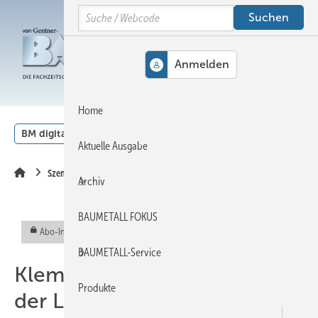
Springe
Springe
Springe
Search
auf
auf
auf
Hauptinhalt
Hauptmenü
SiteSearch
MENÜ
Home
BM digital
Veranstaltungen
Kalender
English
Aktuelle Ausgabe
Szene
Archiv
BAUMETALL FOKUS
Abo-Inhalt
BAUMETALL-Service
Klempner-Gesellenprüfung
Produkte
der Landesfachklasse