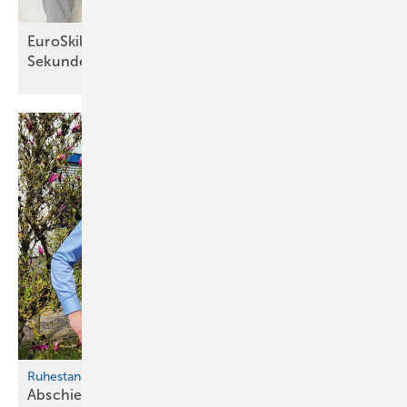
EuroSkills 2025: Präzision bis zur letzten
Sekunde*
Ruhestand
Abschied nach 27 Jahren: Karsten Köhler verlässt