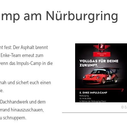
amp am Nürburgring
 fest: Der Asphalt brennt
s Enke-Team erneut zum
 wenn das Impuls-Camp in die
tnah und sichert euch einen
e.
em Dachhandwerk und dem
E
lerrand hinauszuschauen,
u schnuppern.