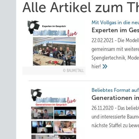
Alle Artikel zum
Mit Vollgas in die n
Experten im
Ge
22.02.2021
-
Die Model
gemeinsam mit weitere
Spenglertechnik, Model
hier!
BAUMETALL
Beliebtes Format au
Generationen i
26.11.2020
-
Das belieb
und interessierte Baum
nächste Staffel zu
bewe