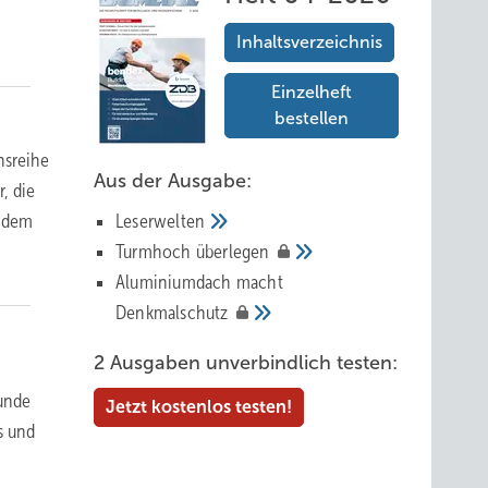
Inhaltsverzeichnis
Einzelheft
bestellen
hsreihe
Aus der Ausgabe:
, die
Leserwelten
chdem
Tur mhoch
überlegen
Aluminiumdach macht
Denkmalschutz
2 Ausgaben unverbindlich testen:
Runde
Jetzt kostenlos testen!
s und