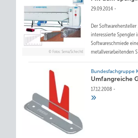
29.09.2014
-
Der Softwarehersteller
interessierte Spengler
Softwareschmiede einen
metallverarbeitenden
S
Fotos: Sema/Schechtl
Bundesfachgruppe Kl
Umfangreiche
G
17.12.2008
-