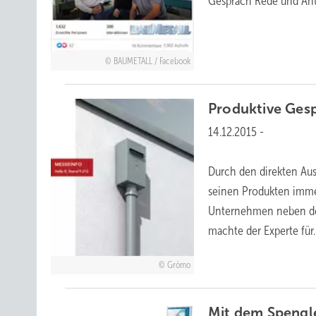
Gespräch Rede und
An
BAUMETALL / Facebook
Produktive Ges
14.12.2015
-
Durch den direkten Au
seinen Produkten immer
Unternehmen neben de
machte der Experte
für.
Grömo
Mit dem Spengl