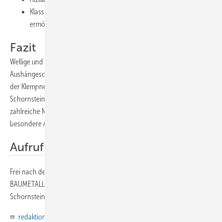
Klassische Stehfalz-Abmessungen an Ober- und Unterfalz
ermöglichen den Einsatz normaler Falzwerkzeuge
Fazit
Wellige und verspannte Schornsteinbekleidungen sind keine guten
Aushängeschilder und erst recht nicht dazu geeignet, zu zeigen, was
der Klempner kann. Die hier vorgestellte Version einer
Schornsteinverwahrung verdeutlicht, dass es dank Klempnertechnik
zahlreiche Möglichkeiten gibt, selbst standardisierte Bauteile auf
besondere Art und Weise anzufertigen und zu montieren.
Aufruf
Frei nach dem Motto „Aus Blech kann man alles machen“ sucht
BAUMETALL verschiedene Möglichkeiten zur Ausführung von
Schornsteinköpfen. Senden Sie Ihre Fotos an
redaktion@baumetall.de