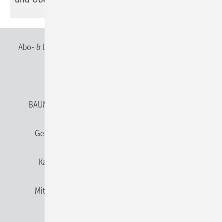
Abo- & Leserservice
AGB
Alle Inhalte chronologisch
Anmelden
Anmeldung & Registrierung
BAUMETALL abonnieren
Datenschutz
E-Paper
Gentner Verlag
Gentner Verlag
Impressum
Karriere bei Gentner
Team
Mediaservice
Mitgliedschaften und Engagement
Newsletter
Privacy Manager
RSS-Feed