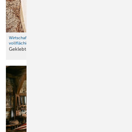
Wirtschaftlichkeit und statische Sicherheit durch
vollflächigen Verbund
Ge klebte
Attikaprofile