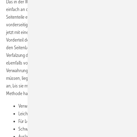
Das in der Werkstatt vorgefertigte Nackenteil der Verwahrung wird
einfach an der Schornstein-Rückseite eingeschoben. Die langen
Seitenteile erhalten am Knickpunkt eine Quetschfalte und werden
vorderseitig auf die Ziegel geführt. Bei Bedarf kann der Schornstein
jetzt mit einer Wärmedämmung versehen werden. Jetzt wird das
Vorderteil der Bekleidung mitsamt angekantetem Brustblech zwischen
den Seitenblechen der Verwahrung eingeführt. Dann erfolgt die
Verfalzung der Verwahrungs-Seitenteile. Als nächstes werden die
ebenfalls vorgefertigten Seitenteile sowie das Rückenteil der
Verwahrung angebracht. Da diese nicht mechanisch fixiert werden
müssen, liegen sie solange locker an der Rückseite des Schornsteins
an, bis sie mit dem Vorderteil der Bekleidung verfalzt werden. Diese
Methode hat gleich mehrere Vorteile:
Verwahrung ohne Vormontage
Leichter Transport der einzelnen Teile auf das Dach
Für besonders hohe Schornsteine hervorragend geeignet
Schwieriges Überstülpen entfällt
Ausladende Brustbleche können mittels Hafte befestigt werden