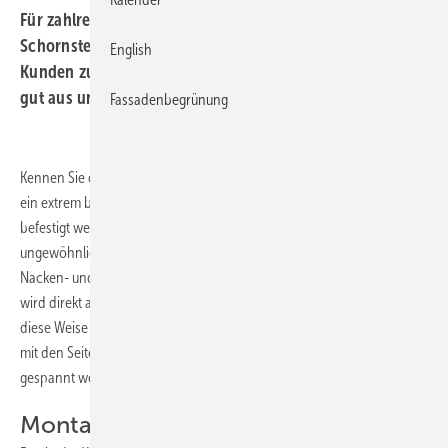
Für zahlreiche Fach­betriebe sind weithin sichtbare
Schornstein­bekleidungen ein wichtiges Instrument, um
English
Kunden zu werben. Die hier vorgestellte ­Variante sieht
gut aus und hat mehrere ­Besonderheiten …
Fassadenbegrünung
Kennen Sie das? Die Lage des zu bekleidenden Schornsteins erfordert
ein extrem breites Brustblech. Doch wie kann dieses sturmsicher
befestigt werden? Die hier vorgestellte Lösung ist auf den ersten Blick
ungewöhnlich. Die Verwahrung besteht aus nur drei Teilen – einem
Nacken- und zwei Seitenblechen. Die Besonderheit: Das Brustblech
wird direkt am Vorderteil der Verwahrung angekantet. Es erhält auf
diese Weise enorme Stabilität. Zudem kann es dort, wo die Verfalzung
mit den Seitenblechen erfolgt, mittels Haftstreifen nach unten
gespannt werden.
Montage