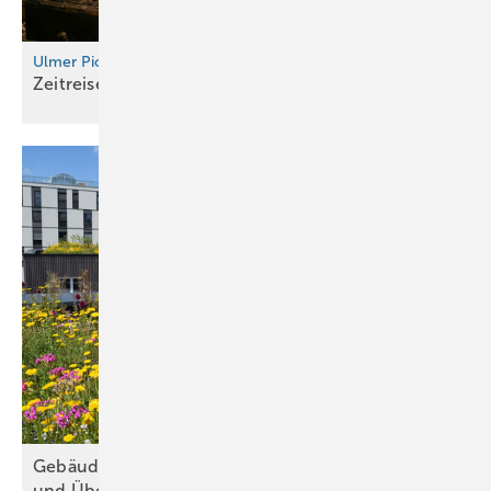
Ulmer Pioniergeist
Zeitreise im
Spengler-Raumschiff
Gebäudebegrünung schützt wirk­sam vor Hitze
und
Über­flu­tun­gen