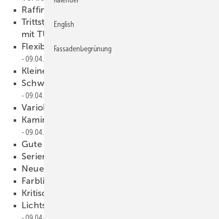
Raffinierte Traufsanierung
09.04.2013
Trittstufen und Laufroste für ­Metalldächer
English
mit TÜV-Segen
09.04.2013
Flexibel kombinierbares Kleincoillager
Fassadenbegrünung
09.04.2013
Kleiner Haft ganz groß
09.04.2013
Schweifabschluss in Windeseile
09.04.2013
Variobend überrascht in Ulm
09.04.2013
Kaminschablone jetzt mit Motor
09.04.2013
Gute Figur
09.04.2013
Serienmäßige Vollausstattung
09.04.2013
Neues aus der Gerüchteküche
09.04.2013
Farblich vorbewittertes ­Titanzink
09.04.2013
Kritisch ­betrachtet
09.04.2013
Lichtschachteln schmücken Militärgebäude
09.04.2013