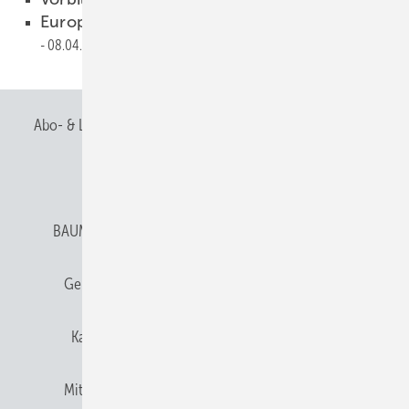
Europäischer Architekturwettbewerb
08.04.2013
Abo- & Leserservice
AGB
Alle Inhalte chronologisch
Anmelden
Anmeldung & Registrierung
BAUMETALL abonnieren
Datenschutz
E-Paper
Gentner Verlag
Gentner Verlag
Impressum
Karriere bei Gentner
Team
Mediaservice
Mitgliedschaften und Engagement
Newsletter