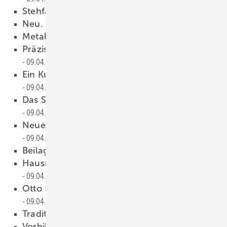
Stehfalztechnik
09.04.2013
Neu. Groß. Direct.
09.04.2013
Metall ist unsere Welt
09.04.2013
Präzise wie ein Schweizer Uhrwerk
09.04.2013
Ein Kupferwappen vom Klempner
09.04.2013
Das Sachverständigengutachten
09.04.2013
Neue Doppelspitze bei Kemper System
09.04.2013
Beilagenhinweis
09.04.2013
Hausmesse bei Barth in Sachsen
09.04.2013
Otto Kentzler übernimmt Schirmherrschaft
09.04.2013
Tradition trifft Moderne
09.04.2013
Vorbildlich abheben…
09.04.2013