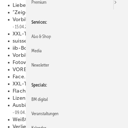
Premium
Liebe Leserin, lieber Leser,
15.04.2013
“Zeige uns Dein Klempnerherz!“
15.04.2013
Vorbildliche Ausbildungsbetriebe gesucht
Services
15.04.2013
XXL-Treff 2013
10.04.2013
Abo & Shop
suissetec young professionals
09.04.2013
iib-Botschafter für Russland
09.04.2013
Media
Vorbildlich abheben…
09.04.2013
Fotowettbewerb 2013
09.04.2013
Newsletter
VORBILDLICH ABHEBEN...
09.04.2013
Face.Buck
09.04.2013
XXL-Treff 2013
09.04.2013
Specials
Flachdach
09.04.2013
Lizenz zum Löten
09.04.2013
BM digital
Ausbildung muss ­attraktiver werden
09.04.2013
Veranstaltungen
Weißt Du, wer ich bin?
09.04.2013
Verliebt in die Arbeit
09.04.2013
Kalender