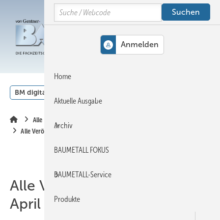
Springe
Springe
Springe
Search
auf
auf
auf
Hauptinhalt
Hauptmenü
SiteSearch
MENÜ
Home
BM digital
Veranstaltungen
Kalender
English
Aktuelle Ausgabe
Alle Inhalte chronologisch
Archiv
Alle Veröffentlichungen im April 2013
BAUMETALL FOKUS
BAUMETALL-Service
Alle Veröffentlichungen im
Produkte
April 2013