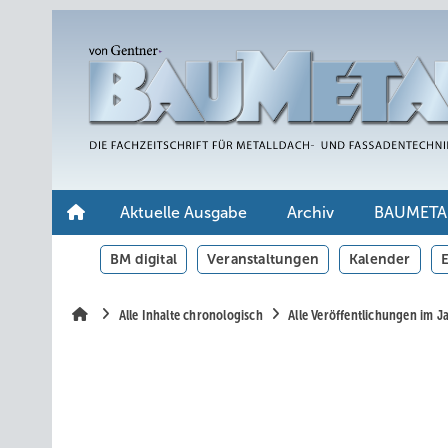
Springe
Springe
Springe
auf
auf
auf
Hauptinhalt
Hauptmenü
SiteSearch
Aktuelle Ausgabe
Archiv
BAUMETA
BM digital
Veranstaltungen
Kalender
E
Alle Inhalte chronologisch
Alle Veröffentlichungen im 