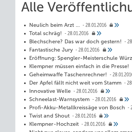
Alle Veröffentlic
Neulich beim Arzt …
28.01.2016
Total schräg!
28.01.2016
Blechschere? Das war doch gestern!
28
Fantastische Jury
28.01.2016
Eröffnung: Spengler-Meisterschule Wü
Klempner müssen einfach in die Presse!
Geheimwaffe Taschenrechner!
28.01.201
Der Apfel fällt nicht weit vom Stamm
28
Innovative Welle
28.01.2016
Schneelast-Warnsystem
28.01.2016
Profi-Akku-Metallkreissäge von Bosch
Twist and Shout
28.01.2016
Klempner-Hochzeit
28.01.2016