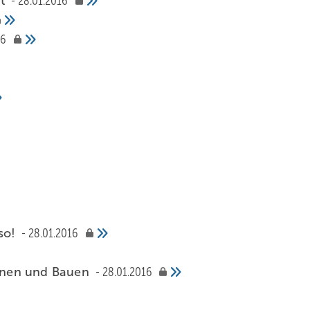
rt
28.01.2016
16
eso!
28.01.2016
lanen und Bauen
28.01.2016