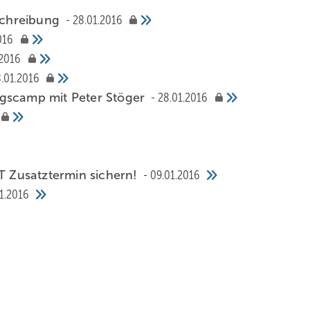
schreibung
28.01.2016
016
.2016
.01.2016
ngscamp mit Peter Stöger
28.01.2016
 Zusatztermin sichern!
09.01.2016
1.2016