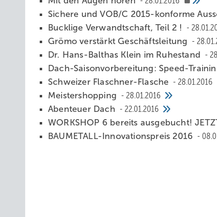
Mit den Augen hören
28.01.2016
Sichere und VOB/C 2015-konforme Aus
Bucklige Verwandtschaft, Teil 2 !
28.01.2
Grömo verstärkt Geschäftsleitung
28.01
Dr. Hans-Balthas Klein im Ruhestand
28
Dach-Saisonvorbereitung: Speed-Traini
Schweizer Flaschner-Flasche
28.01.2016
Meistershopping
28.01.2016
Abenteuer Dach
22.01.2016
WORKSHOP 6 bereits ausgebucht! JETZT
BAUMETALL-Innovationspreis 2016
08.0