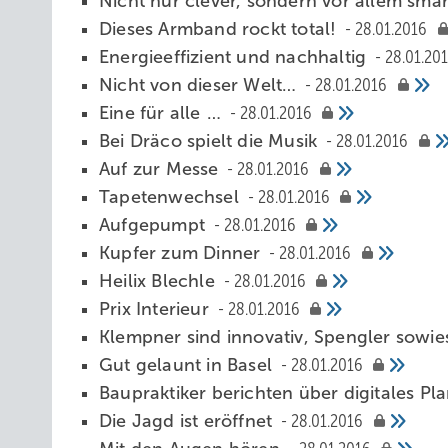
Nicht nur clever, sondern vor allem sma
Dieses Armband rockt total!
28.01.2016
Energieeffizient und nachhaltig
28.01.20
Nicht von dieser Welt…
28.01.2016
Eine für alle …
28.01.2016
Bei Dräco spielt die Musik
28.01.2016
Auf zur Messe
28.01.2016
Tapetenwechsel
28.01.2016
Aufgepumpt
28.01.2016
Kupfer zum Dinner
28.01.2016
Heilix Blechle
28.01.2016
Prix Interieur
28.01.2016
Klempner sind innovativ, Spengler sowi
Gut gelaunt in Basel
28.01.2016
Baupraktiker berichten über digitales P
Die Jagd ist eröffnet
28.01.2016