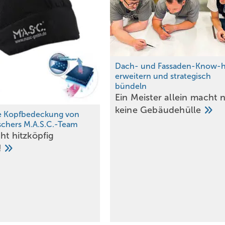
D ach- und Fassaden-Know-
erweitern und strategisch
bündeln
Ein Meister allein macht 
keine
Gebäudehülle
e Kopfbedeckung von
ischers M.A.S.C.-Team
ht hitzköpfig
!