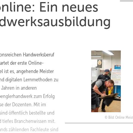
nline: Ein neues
ndwerksausbildung
itionsreichen Handwerksberuf
rtet der erste Online-
l ist es, angehende Meister
nd digitalen Lernmethoden zu
it Jahren in anderen
penglerhandwerk zum Erfolg
ise der Dozenten. Mit im
ind öffentlich bestellte und
Bild: Online Meis
d tiefes Branchenwissen mit.
nds zählenden Fachleute sind