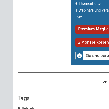
+ Themenhefte
Didaktik mit echten Fallbeispielen sowie der Einsatz vo
+ Webinare und Vera
staatlich anerkannt und finden an der Handwerkskammer s
uvm.
und die KfW unterstützt, die eine Kostenübernahme von 
kostenlosen BAföG-Service an, der bei allen Anträgen hilf
Premium Mitglie
Wer den nächsten Schritt in seiner Karriere gehen möcht
Unterstützung, starker Praxisnähe und einem erfahrenen T
2 Monate kosten
www.online-meisterschule.de
kortboyer@online-meisterschule.de
Mike Kortboyer, Tel.: (01 57) 34 62 36 61
T
Tags
Betrieb