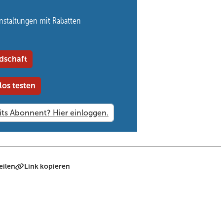
n Software wie MF Dach sorgen für eine hohe Praxisnähe. Die Prüfung
nstaltungen mit Rabatten
tatt. Finanziell wird der Kurs durch Förderungen wie das Aufstiegs
bis zu 100 % ermöglichen. Die Online Meisterschule bietet zudem e
t.
dschaft
e, kann in diesem Kurs eine Möglichkeit finden, sich mit maximaler
eam, das seit fast 20 Jahren Meister ausbildet, weiterzubilden.
los testen
eilen
Link kopieren