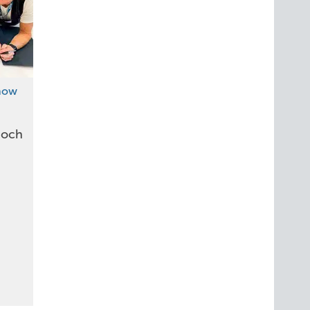
how
noch