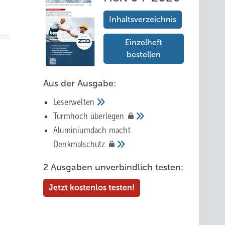
Inhaltsverzeichnis
hes
Einzelheft
bestellen
Aus der Ausgabe:
Leserwelten
bH
Tur mhoch
überlegen
 werden
Aluminiumdach macht
e
Denkmalschutz
ote von
2 Ausgaben unverbindlich testen:
engen
Jetzt kostenlos testen!
alltag
tive