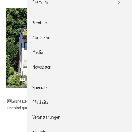
Premium
Services
Abo & Shop
Media
Newsletter
Specials
Bild: Bundesverband GebäudeGrün e. V.
Grüne Dächer, Fassaden und Vorgärten minimieren die Hitzebelastung
BM digital
und sind gut für den Klimaschutz
Veranstaltungen
Kalender