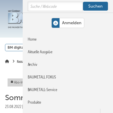
Springe
Springe
Springe
Search
auf
auf
auf
Hauptinhalt
Hauptmenü
SiteSearch
MENÜ
Home
BM digital
Veranstaltungen
Kalender
English
Aktuelle Ausgabe
Fassadenbegrünung
Archiv
BAUMETALL FOKUS
Abo-Inhalt
BAUMETALL-Service
Sommerlicher Hitzeschutz
Produkte
23.08.2022
|
Veröffentlicht in
Ausgabe 05-2022