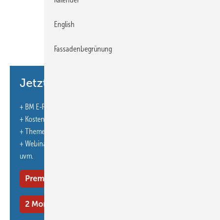
Maßnahmen gegen Hitze rund ums Haus ergreifen Wer
English
Dächer, Fassaden und andere Gebäudeflächen begrünen
lässt, profitiert in mehr als 100 Kommunen von
Fassadenbegrünung
attraktiven Zuschüssen
Jetzt weiterlesen und profitieren.
Inhalt
+ BM E-Paper-Ausgabe – jeden Monat neu
Verbote und Fördermittel
+ Kostenfreien Zugang zu unserem Online-Archiv
Tipps für ein grüneres Zuhause
+ Themenhefte
Klein anfangen, statt lange warten
+ Webinare und Veranstaltungen mit Rabatten
uvm.
Projektinfo: „Klimaresilientes Sanieren“ und
co2online
Premium Mitgliedschaft
Fassadenbegrünung
2 Monate kostenlos testen