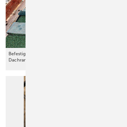
bestehende Gebäude und Gärten gilt ein Bestandsschutz. Aber bei
Neubauten sind aktuelle Vorgaben einzuhalten. Dieses Vorgehen ist
übrigens auch für viele Altbauten sinnvoll: Denn dort kann Begrünung
ein einfaches und kostengünstiges Mittel für mehr Hitze- und
Klimaschutz sein.
Fördermittel gibt es laut Bundesverband GebäudeGrün in mehr als
100 Kommunen. Gefördert wird vor allem das Begrünen von
Befestigung von Attika- und
Dächern, teilweise auch von Fassaden. In den meisten Fällen ist ein
Dachrandabdeckungen
Zuschuss von bis zu 50 % zu erwarten. Das gilt laut co2online übrigens
auch in einigen Bundesländern. Und auch vom Bund gibt es
passende Förderprogramme. Einen Überblick dazu und zu den
verschiedenen Möglichkeiten für grüne Dächer, Fassaden und
Vorgärten sind auf
www.co2online.de/klimaresilienz
zu finden.
Dort informiert die gemeinnützige Beratungsgesellschaft, gefördert
vom Umweltbundesamt und dem Bundesministerium für Umwelt,
Naturschutz, nukleare Sicherheit und Verbraucherschutz über
„klimaresilientes Sanieren“.