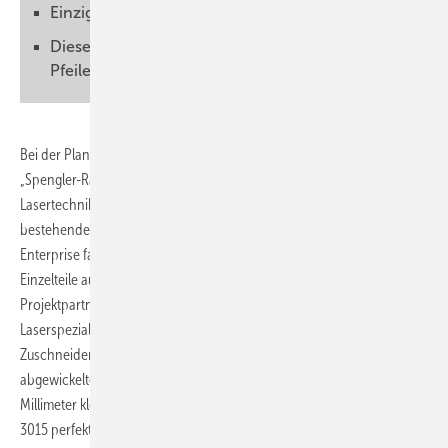
Einzigartiges Gemeinschaftsprojekt
Diese Bilderstrecke zeigt erste Projektfotos.
Pfeile an den Bildrändern nutzen!
Bei der Planung und Vorbereitung des BAUMETALL-Workshops
„Spengler-Raumschiff aus Titanzink bauen“ spielt der Einsatz von
Lasertechnik eine bedeutende Rolle. Um das aus Titanzink
bestehende, rund 80 cm lange Modell des legendären Raumschiffs
Enterprise fachgerecht zusammen zu setzen, müssen zahlreiche
Einzelteile ausgeschnitten werden. Genau damit beschäftigen sich die
Projektpartner der Gebrüder Spiegel AG. Die Schweizer
Laserspezialisten kümmern sich um das millimetergenaue
Zuschneiden der Triebwerk-Karosserie beziehungsweise der
abgewickelten Rumpf-Bauteile. „Sogar die zahlreichen nur wenige
Millimeter kleinen Fenster werden auf der Laserstrahlmaschine SPL
3015 perfekt ausgeschnitten“, freut sich Workshop-Trainer Friedrich