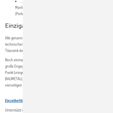
… und von den Werkzeug- und Ausstattungsspezialisten
Martin Fischer (M.A.S.C. Vöhringen) und Yassine Hönes
(Perkeo-Werk)
Einzigartiges Gemeinschaftsprojekt
Alle genannten Raumschiff-Partner haben wesentlichen Anteil an der
technischen Umsetzung zum Bau eines Raumschiff-Modells aus
Titanzink der Marke Rheinzink.
Noch einmal Buck: „Vermutlich würde Mr. Spock das Projekt sowie das
große Engagement aller Beteiligten mit dem Wort Faszinierend auf den
Punkt bringen. Genau das ist es auch!“
BAUMETALL serviert passend zu diesem Online-Appetizer einen
vierseitigen Heftbeitrag in BAUMETALL 6/2025.
Einzelheftbestellungen und Test-Abos sind hier erhältlich!
Unterstützt wird das Raumschiff-Projekt von Kaufmann