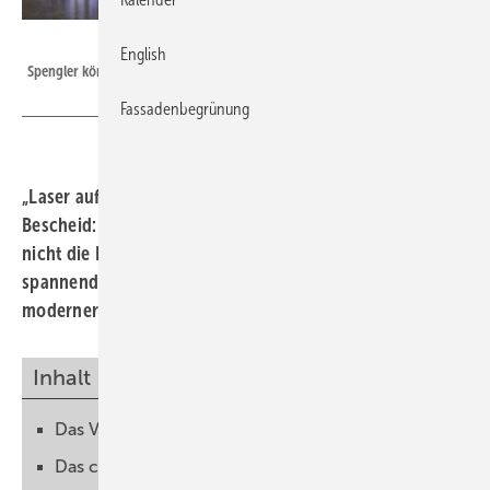
Seesalz Studios
English
Spengler können ALLES – sogar beamen!
Fassadenbegrünung
„Laser auf Betäubung!“ Echte Treckies wissen natürlich
Bescheid: Die Crew des TV-Raumschiffs Enterprise stellt
nicht die Laser, sondern die Phaser auf Betäubung. Umso
spannender ist, zu erfahren was Spengler mithilfe
moderner Lasertechnik leisten können…
Inhalt
Das Video
Das coolste Projekt in 20 Jahren BAUMETALL