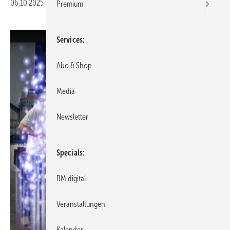
06.10.2025
|
Druckvorschau
Premium
Services
Abo & Shop
Media
Newsletter
Specials
BM digital
Veranstaltungen
Kalender