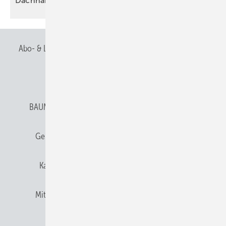
Dachhandwerk im
Fokus
Abo- & Leserservice
AGB
Alle Inhalte chronologisch
Anmelden
Anmeldung & Registrierung
BAUMETALL abonnieren
Datenschutz
E-Paper
Gentner Verlag
Gentner Verlag
Impressum
Karriere bei Gentner
Team
Mediaservice
Mitgliedschaften und Engagement
Newsletter
Privacy Manager
RSS-Feed