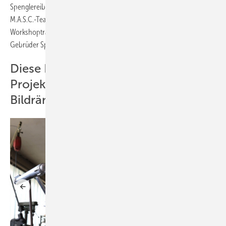
Spenglereibedarf Ulm, Frank Preuss (Junkers Flugzeugwerke GmbH),
M.A.S.C.-Team Vöhringen, Perkeo, Rheinzink in Datteln,
Workshoptrainer Friedrich Reinbold (Spenglerei Reinbold) und der
Gebrüder Spiegel AG.
Diese Bilderstrecke zeigt erste
Projektfotos. Pfeile an den
Bildrändern nutzen!