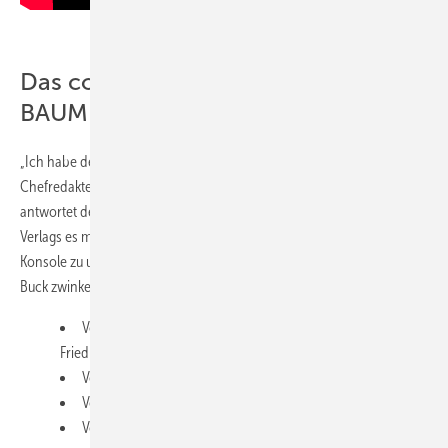
Das coolste Projekt in 20 Jahren
BAUMETALL
„Ich habe den besten Arbeitgeber der Welt“, schwärmt BAUMETALL-
Chefredakteur Andreas Buck. Auf die Frage nach dem Warum,
antwortet der Baumetaller: „Weil die Geschäftsleitung des Gentner
Verlags es möglich macht, Dienstreisen per Raumschiff und per Beam-
Konsole zu unternehmen.“
Buck zwinkert, zückt sein Handy und zeigt Beweisfotos:
Vom Titanzink-Raumschiff und von Chefkonstrukteur
Friedrich „Scotty“ Reinbold
Von Frank Preuss und dem 3D Druck-Rohling
Von den Kaufmann-Ornamenten-Spenglern
Von den Laser-Spezialisten der Gebrüder Spiegel AG…