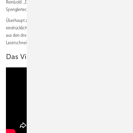
Reinbold: „Das war bis vor Kurzem undenkbar und zeigt, wie innovativ
Spenglertechnik heute ist.“
Überhaupt zeigt das einzigartige Gemeinschaftsprojekt sehr
eindrücklich was Spengler draufhaben, denn: Es verknüpft das Beste
aus den drei Arbeitswelten Weichlöten, Ornamenten-Herstellung und
Laserschneiden.
Das Video