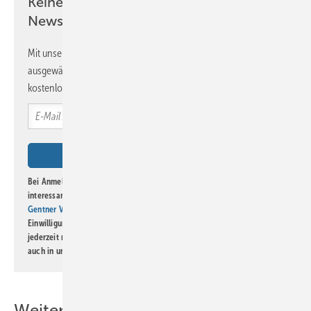
Keine Zeit? Kein Problem mit dem BM
Newsletter!
Mit unserem Newsletter erhalten Sie regelmäßig von uns
ausgewählte Informationen und Neuigkeiten, gebündelt und
kostenlos direkt ins Postfach.
Bei Anmeldung zu diesem Newsletter bin ich damit einverstanden, über
interessante Verlags- und Online-Angebote
der Marken der Alfons W.
Gentner Verlag GmbH & Co. KG
informiert zu werden. Diese
Einwilligung kann ich jederzeit widerrufen und eine Abmeldung ist
jederzeit möglich. Informationen zum Umgang mit Daten finden Sie
auch in unserer
Datenschutzerklärung
.
Weitere Inhalte