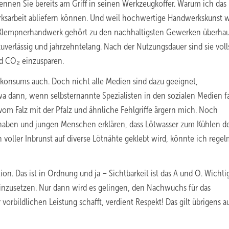
nnen Sie bereits am Griff in seinen Werkzeugkoffer. Warum ich das
rksarbeit abliefern können. Und weil hochwertige Handwerkskunst w
 Klempnerhandwerk gehört zu den nachhaltigsten Gewerken überhau
verlässig und jahrzehntelang. Nach der Nutzungsdauer sind sie voll
nd CO₂ einzusparen.
nkonsums auch. Doch nicht alle Medien sind dazu geeignet,
a dann, wenn selbsternannte Spezialisten in den sozialen Medien f
m Falz mit der Pfalz und ähnliche Fehlgriffe ärgern mich. Noch
haben und jungen Menschen erklären, dass Lötwasser zum Kühlen d
oller Inbrunst auf diverse Lötnähte geklebt wird, könnte ich regel
n. Das ist in Ordnung und ja – Sichtbarkeit ist das A und O. Wichti
einzusetzen. Nur dann wird es gelingen, den Nachwuchs für das
vorbildlichen Leistung schafft, verdient Respekt! Das gilt übrigens a