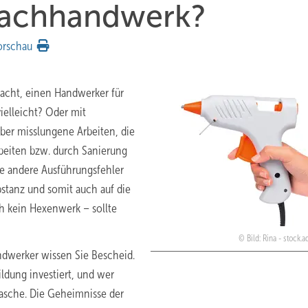
Fachhandwerk?
orschau
acht, einen Handwerker für
vielleicht? Oder mit
über misslungene Arbeiten, die
rbeiten bzw. durch Sanierung
e andere Ausführungsfehler
stanz und somit auch auf die
ch kein Hexenwerk – sollte
Bild: Rina - stock
dwerker wissen Sie Bescheid.
ldung investiert, und wer
 Tasche. Die Geheimnisse der