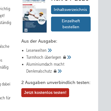
ichtig
Inhaltsverzeichnis
pt!
Einzelheft
ständig
bestellen
Aus der Ausgabe:
alsche
Leserwelten
Tur mhoch
überlegen
es
Aluminiumdach macht
mäßig
Denkmalschutz
2 Ausgaben unverbindlich testen:
g dabei
Jetzt kostenlos testen!
uch für