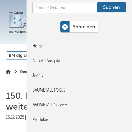
Springe
Springe
Springe
Search
auf
auf
auf
Hauptinhalt
Hauptmenü
SiteSearch
MENÜ
Home
BM digital
Veranstaltungen
Kalender
English
Aktuelle Ausgabe
Kommentar
Archiv
BAUMETALL FOKUS
150. Etappe: Die Reise geht
weiter
BAUMETALL-Service
16.12.2025
|
Veröffentlicht in
Ausgabe 08-2025
|
Druckvorschau
Produkte