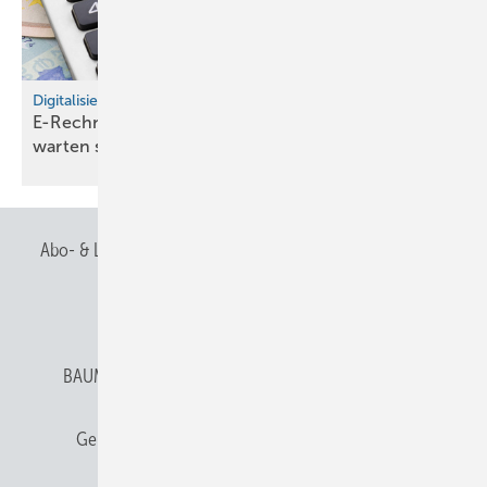
Digitalisierung
E-Rechnungspflicht: Warum Hand­wer­ker nicht
war­ten
soll­ten
Abo- & Leserservice
AGB
Alle Inhalte chronologisch
Anmelden
Anmeldung & Registrierung
BAUMETALL abonnieren
Datenschutz
E-Paper
Gentner Verlag
Gentner Verlag
Impressum