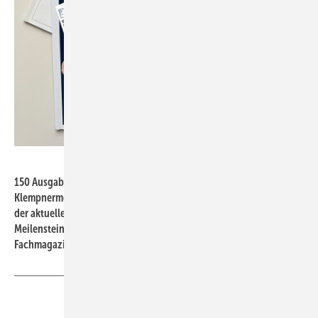
BAUMETALL
150 Ausgaben Leidenschaft fürs Handwerk: Seit 2007 führt
Klempnermeister Andreas Buck die Redaktion der BAUMETALL. Mit
der aktuellen Jubiläumsausgabe feiert er einen beeindruckenden
Meilenstein an der Spitze des im Gentner Verlag erscheinenden
Fachmagazins
Teilen
Link kopieren