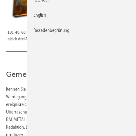
English
Bild: Baumetall
Fassadenbegrünung
150, 40, 60: Dieses Kupferbild von Bildhauerin Manuela Geugelin würdigt
gleich drei Jubiläen im BAUMETALL-Jahr 2025
Gemeinschaft und Zukunft
Kennen Sie das? Beim Zurückschauen auf Ihren beruflichen
Werdegang entdecken Sie erstaunliche Parallelen zu einer
ereignisreichen Reise. Unerwartete Wendungen, Höhepunkte und
Überraschungen inklusive. Zwangsläufig fällt mir dabei mein Start bei
BAUMETALL ein. 2007 wechselte ich vom Metalldach direkt in die
Redaktion. Dort habe ich inzwischen 150 BAUMETALL-Heftausgaben
produziert. Und über ein Dutzend Extrahefte. Will heißen: Vor ihnen