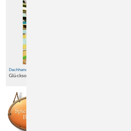
Dachhandwerk als Traumberuf
Glücksort
Dach