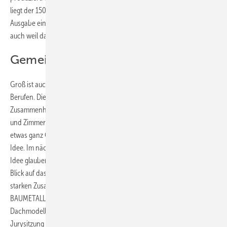
liegt der 150. „Buck“. Dazu passend habe ich in dieser BAUMETALL-
Ausgabe einen etwas länger gefassten Reiseartikel veröffentlicht –
auch weil das Reiseland soooo riesig ist.
Gemeinschaft XXL
Groß ist auch die Identifikation (fast) aller Dachhandwerker mit ihren
Berufen. Die verbindende Leidenschaft stärkt mehr und mehr den
Zusammenhalt – baut Brücken zwischen Dachdeckern, Spenglern
und Zimmerern. Womöglich befinden wir uns an der Schwelle zu
etwas ganz Großem, denn am Anfang steht bekanntlich immer eine
Idee. Im nächsten Schritt finden Menschen zueinander, die an diese
Idee glauben – und solche, die Teil dieser Idee sein möchten. Der
Blick auf das Metalldach- und Fassadenhandwerk verdeutlicht diesen
starken Zusammenhalt etwa dann, wenn die Finalisten des
BAUMETALL-Leserwettbewerbs „Meisterstück des Jahres“ riesige
Dachmodelle quer durch Deutschland transportieren, um an der
Jurysitzung teilzunehmen. Oder dann, wenn sich Wettkämpfer