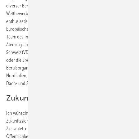
diverser Berufsmeisterschaften wochenlang auf nationale
Wettbewerbe bzw. EuroSkills vorbereiten. Ebenso
enthusiastisch engagieren sich die Mitglieder der Stiftung
Europäisches Klempner- und Kupferschmiede-Museum oder das
Team des Internationalen Interessenbunds Baumetalle (iib). Im selben
Atemzug sind aber auch der Verein diplomierter Spenglermeister der
Schweiz (VDSS), die Freie Spenglermeistervereinigung Bayern e. V.
oder die Spenglervereinigung Nord zu nennen. Und Innungen und
Berufsorganisationen. In Deutschland ebenso wie in Österreich,
Norditalien, der Schweiz und in anderen Nationen der internationalen
Dach- und Spenglerwelt.
Zukunft gestalten
Ich wünschte, all diese engagierten Gruppen würden zur
Zukunftssicherung enger zusammenrücken. Das gemeinsam definierte
Ziel lautet: die Sichtbarkeit und Relevanz des Dachhandwerks in der
Öffentlichkeit, der Politik und bei den jungen Menschen zu erhöhen.