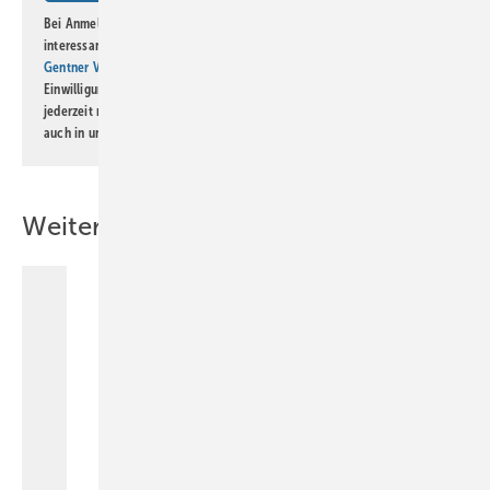
Bei Anmeldung zu diesem Newsletter bin ich damit einverstanden, über
interessante Verlags- und Online-Angebote
der Marken der Alfons W.
Gentner Verlag GmbH & Co. KG
informiert zu werden. Diese
Einwilligung kann ich jederzeit widerrufen und eine Abmeldung ist
jederzeit möglich. Informationen zum Umgang mit Daten finden Sie
auch in unserer
Datenschutzerklärung
.
Weitere Inhalte