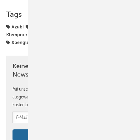
Tags
Azubi
Baumetall
Digitalisierung
Jubiläum
Klempner
Meister
Metallfassade
Reise
Spengler
Spenglerarbeit
Zukunft
Keine Zeit? Kein Problem mit dem BM
Newsletter!
Mit unserem Newsletter erhalten Sie regelmäßig von uns
ausgewählte Informationen und Neuigkeiten, gebündelt und
kostenlos direkt ins Postfach.