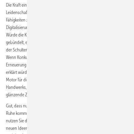
Die Kraft einer vereinten Stimme, getragen von der beschriebenen
Leidenschaft, wäre wahrlich der Zentralschlüssel, um traditionelle
Fähigkeiten zu bewahren und gleichzeitig die Chancen der
Digitalisierung und der Energiewende optimal zu nutzen. Mehr noch:
Würde die Kraft des internationalen Dachhandwerks entsprechend
gebündelt, entstünde etwas wirklich Großes. Freilich nur dann, wenn
der Schulterschluss auf allen genannten Ebenen aktiv gelebt würde.
Wenn Konkurrenzdenken kategorisch ausgeschlossen wäre. Wenn die
Erneuerung und die Gewinnung junger Talente zur obersten Priorität
erklärt würden. Eine derart gebündelte Kompetenz wäre der ideale
Motor für die nachhaltige Entwicklung eines systemrelevanten
Handwerks, das auch in den kommenden Jahrzehnten eine
glänzende Zukunft haben wird.
Gut, dass nun erst einmal die Feiertage anstehen. Sie lassen uns zur
Ruhe kommen, im Kreise der Lieben feiern, Kraft schöpfen. Vielleicht
nutzen Sie die Zeit, um Ihren Gedanken freien Lauf zu lassen und mit
neuen Ideen ins neue Jahr zu starten. So oder so: Auf Ihr Feed­back