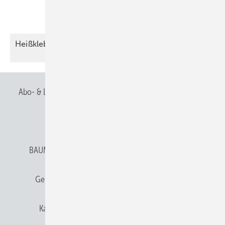
Heißkleber oder
Fachhandwerk?
Abo- & Leserservice
AGB
Alle Inhalte chronologisch
Anmelden
Anmeldung & Registrierung
BAUMETALL abonnieren
Datenschutz
E-Paper
Gentner Verlag
Gentner Verlag
Impressum
Karriere bei Gentner
Team
Mediaservice