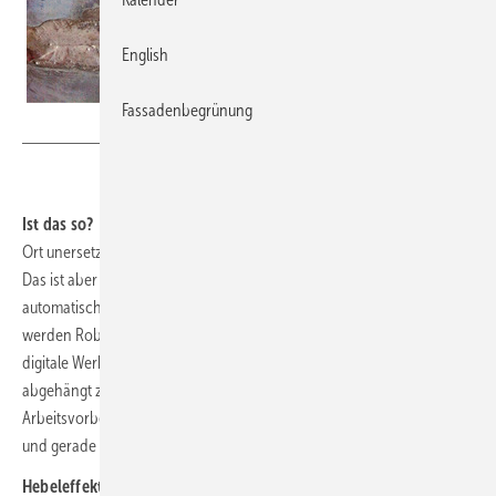
English
Fassadenbegrünung
Bild: Baumetall
Ist das so?
Handwerk ist krisensicher, weil die physische Arbeit vor
Ort unersetzlich bleibt und von KI nicht übernommen werden kann.
Das ist aber nur die halbe Wahrheit, denn KI-resistent bedeutet nicht
automatisch auch digitalisierungsresistent. Anders gesagt: Vorerst
werden Roboter den Dachhandwerker nicht ersetzen. Wer jedoch
digitale Werkzeuge auf Dauer ignoriert, läuft Gefahr, wirtschaftlich
abgehängt zu werden. Im Kern geht es darum, Schnittstellen und die
Arbeitsvorbereitung mit digitalen Hilfsmitteln zu verändern – auch
und gerade weil der Lötkolben am Ende derselbe bleibt.
Hebeleffekt Werkstatt
Digitalisierung verschiebt die Wertschöpfung