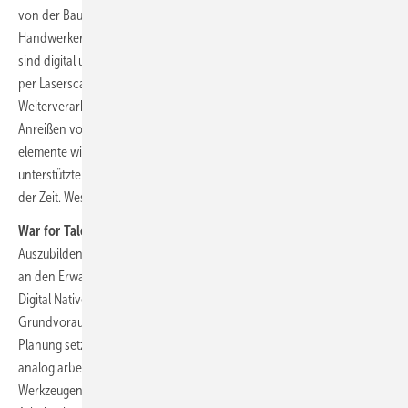
von der Baustelle hin zur optimalen Fertigung. Während traditionelle
Handwerker noch mit Zollstock und Maßband auf dem Gerüst stehen,
sind digital unterstützte Kollegen deutlich schneller. Sie erfassen Maße
per Laserscanner oder Drohne und senden die Daten zur
Weiterverarbeitung an den vernetzten Maschinenpark. Mühsames
Anreißen von Hand bzw. die analoge Vorbereitung der Metall­
elemente wird somit überflüssig. Darüber hinaus montieren digital
unterstützte Handwerker passgenaue Metallprofile in einem Bruchteil
der Zeit. Wesentlich effizienter. Profitabler.
War for Talents
Moderne Betriebe haben bei der Suche nach
Auszubildenden einen signifikanten Wettbewerbsvorteil. Das liegt u. a.
an den Erwartungshaltungen der Generationen Z und Alpha. Für diese
Digital Natives ist der souveräne Umgang mit Technik eine
Grundvoraussetzung. Fachbetriebe, die auf Digitalisierung und 3D-
Planung setzen, strahlen eine völlig andere Anziehungskraft aus als
analog arbeitende Unternehmen. Der Einsatz von Hightech-
Werkzeugen steigert aber nicht nur den Coolness-Faktor. Moderne