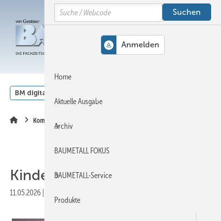
Springe
Springe
Springe
Search
auf
auf
auf
Hauptinhalt
Hauptmenü
SiteSearch
MENÜ
Home
BM digital
Veranstaltungen
Kalender
English
Aktuelle Ausgabe
Kommentar
Archiv
BAUMETALL FOKUS
Kinder betet, der Vater lötet
BAUMETALL-Service
11.05.2026
|
Veröffentlicht in
Ausgabe 03-2026
|
Druckvorschau
Produkte