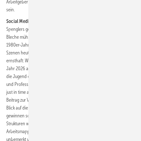
Arbeitgeber signalisieren den Jugendlichen auch, zukunftssicher zu
sein.
Social Media auf Knien
Wie Sie wissen, habe auch ich den Beruf des
Spenglers gelernt. Auf Knien rutschend habe ich am Werkstattboden
Bleche mühsam mit der Schere zugeschnitten. Das war schon in den
1980er-Jahren uncool. Was mich wundert, ist, dass es ähnliche
Szenen heute immer noch zu sehen gibt. Und ich frage mich
ernsthaft: Wie wirken entsprechende Beiträge auf Social Media im
Jahr 2026 auf den potenziellen Nachwuchs? Unbestritten assoziiert
die Jugend eine geringere körperliche Belastung mit Modernität
und Professionalität. Digital erfasste, passgenaue Metallelemente, die
just in time auf die Baustelle geliefert werden, leisten somit einen
Beitrag zur Vermeidung von Stress und körperlichem Verschleiß. Mit
Blick auf die Work-Life-Balance und das Gesundheitsbewusstsein
gewinnen solche Fakten an Bedeutung. Darüber hinaus optimieren
Strukturen wie die Dokumentation via Tablet oder digital erstellte
Arbeitsmappen das Bild eines gut organisierten Arbeitgebers. Nahezu
unbemerkt wandelt sich derzeit das Berufsbild. Beachtlich ist