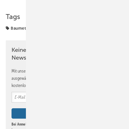
Tags
Baumetall
Digitalisierung
Keine Zeit? Kein Problem mit dem BM
Newsletter!
Mit unserem Newsletter erhalten Sie regelmäßig von uns
ausgewählte Informationen und Neuigkeiten, gebündelt und
kostenlos direkt ins Postfach.
Bei Anmeldung zu diesem Newsletter bin ich damit einverstanden, über