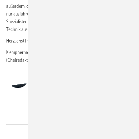
außerdem, dass die Azubis in modernen Fachbetrieben nicht länger
nur ausführende Kraft sind. Sie werden vielmehr zu modernen
Spezialisten an der Schnittstelle von Handwerk, Digitalisierung und
Technik ausgebildet.
Herzlichst Ihr
Klempnermeister Andreas Buck
(Chefredakteur)
Andreas Buck
Chefredakteur, Klempnermeister
redaktion@baumetall.de
Teilen
Link kopieren