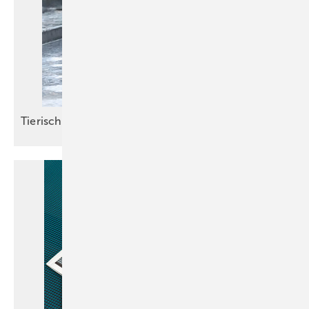
Tieris cher
Hefteinstieg