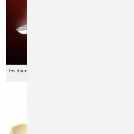
Im R aumschiff zur Dach + Holz?
Logisch!