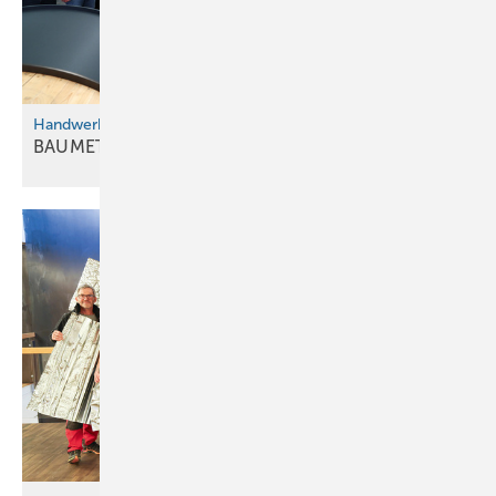
Unterkonstruktion
Handwerk trifft Hightech
BAUMETALL-Netzwerktreffen in
Landsberg
Bild: Flaschnerei Buck
Der Profiliervorgang erfolgt direkt vom Großcoil