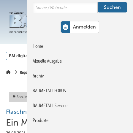
Springe
Springe
Springe
Search
auf
auf
auf
Hauptinhalt
Hauptmenü
SiteSearch
MENÜ
Home
BM digital
Veranstaltungen
Kalender
English
Aktuelle Ausgabe
Reportage
Archiv
BAUMETALL FOKUS
Abo-Inhalt
BAUMETALL-Service
Flaschnerei Buck bringt Dach zum Glänzen
Ein M eisterwerk in Kupfer
Produkte