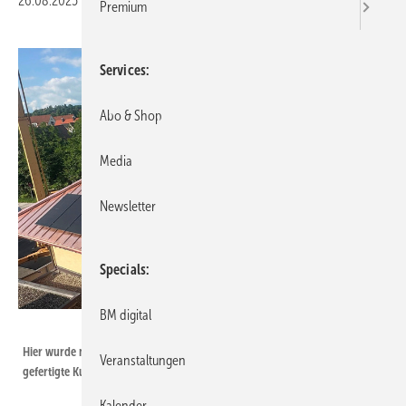
26.08.2025
|
Veröffentlicht in
Ausgabe 05-2025
Premium
Services
Abo & Shop
Media
Newsletter
Specials
BM digital
Bild: Flaschnerei Buck
Hier wurde nichts dem Zufall überlassen: das vom Flaschnerbetrieb Buck
Veranstaltungen
gefertigte Kupferdach
Kalender