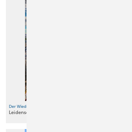
der Flaschnermeister.
Die Anschlussdetails
Das gesamte Dach und die Traufblende bestehen aus 0,7-mm-Kupfer,
das mit der Zeit seine charakteristische Patina entwickeln wird. An
den nicht einsehbaren Konstruktionsprofilen wurde walzblankes 0,6-
mm-­Kupfer eingesetzt. Eine Besonderheit ist die durchweg verdeckte
bzw. indirekte Befestigung aller Kupferprofile. Überhangprofile und
Abdeckkappen verbergen geschickt sämtliche Befestigungspunkte,
selbst an den Ecken. Schrauben und andere Befestigungsmittel sind
folglich nirgends zu sehen, was die puristische Linienführung des
Kupferdaches unterstreicht.
Ein bewusster optischer Akzent inmitten dieser Kupferdachlandschaft
Der Wiederaufbau von Notre-Dame de Paris
ist der Schornstein. Er wurde aufgrund seines hervorragenden
L eidens c haft, Ehrgeiz und
Gemeinschaft
Originalzustandes in seinem Urzustand belassen und steht als Zeugnis
der Beständigkeit im Kontrast zur neuen, glänzenden Fläche.