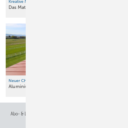
Kreative Metallwerkstatt
Das Material ist der
Hammer!
Neuer Champion in Iffezheim
Aluminiumdach macht
Denkmalschutz
Abo- & Leserservice
AGB
Alle Inhalte chronologisch