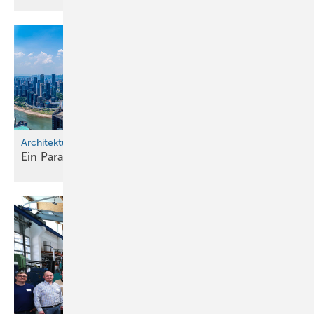
Online-Extra zu diesem Beitrag lohnt sich daher in mehrfacher
Hinsicht. Neben weiteren Fotos werden dort auch Bilder von Jannik
Bucks tierischem Meisterstück vorgestellt.
Architektur, Beton und viele Dächer
Ein P aradies für Maurer und
Dachhandwerker
Bild: Flaschnerei Buck
Die Trennlagen auf der perfekt ausgeführten Vollholz-