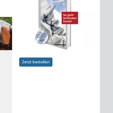
Jetzt bestellen
Die erste Begegnung: Der stellvertretende Dombaumeister Dr.-Ing. Albert Distelrath
aus Paris