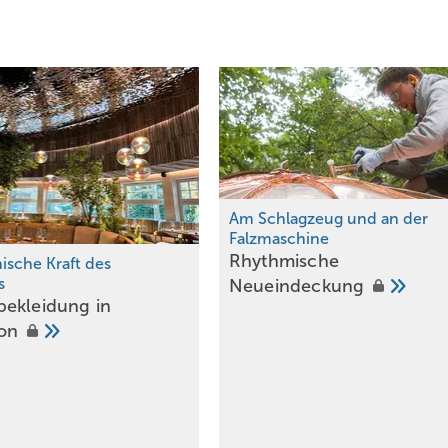
Am Schlagzeug und an der
Falzmaschine
Bild: Vollmer, www.Fotojetzt.com
Rhythmische
ische Kraft des
 Paris erreicht die Domplatte für den gemeinsamen Aufstieg auf den Kölner Dom
s
Neueindeckung
ekleidung in
ion