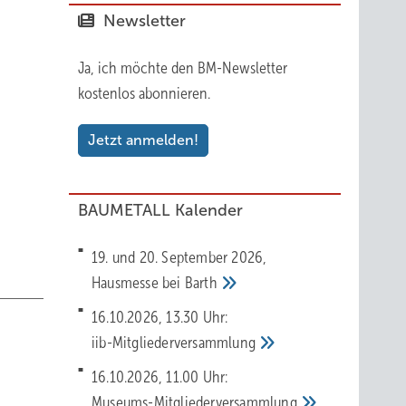
Newsletter
Ja, ich möchte den BM-Newsletter
Dächer
kostenlos abonnieren.
liche
Jetzt anmelden!
e in
ssante
 zur
BAUMETALL Kalender
LL.de
rpass-
19. und 20. September 2026,
Hausmesse bei
Barth
16.10.2026, 13.30 Uhr:
iib-Mitgliederversammlung
ladung
16.10.2026, 11.00 Uhr:
in
Museums-Mitgliederversammlung