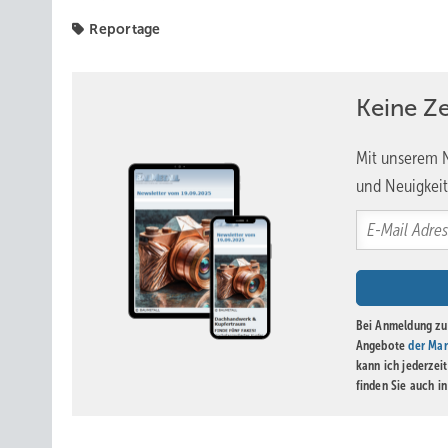
denen die Modelle für die Dachelemente von Notre-Dam
Reportage
Das Treffen der Dachhandwerker ist folglich der Beginn
den Handwerkern selbst mit Leben gefüllt wird. Sie zeigt
Keine Z
die Heros der Fassaden und Dächer Seite an Seite auf dem
Mit unserem N
und Neuigkeit
* Nicolas Bossard ist technischer Direktor und produktio
Kunsthandwerk bei Balas. Olivier Etienne ist Direktor de
Bei Anmeldung zu 
Angebote
der Mar
kann ich jederzei
finden Sie auch i