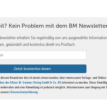
e entstehen.
 einer Verbindung, die durch die Fachpresse angestoßen wurde und n
: Wenn es um den Erhalt des europäischen Architekturerbes geht, arb
eit? Kein Problem mit dem BM Newsletter
 First der Weltgeschichte.
ewsletter erhalten Sie regelmäßig von uns ausgewählte Informatio
en, gebündelt und kostenlos direkt ins Postfach.
nsverantwortlicher Leiter der Werkstätten für Dachdeckerei und
r Balas-Abteilung für Dachdeckerei und Denkmalpflege.
diesem Newsletter bin ich damit einverstanden, über interessante Verlags- und Online-
ken der Alfons W. Gentner Verlag GmbH & Co. KG
informiert zu werden. Diese Einwilli
t widerrufen und eine Abmeldung ist jederzeit möglich. Informationen zum Umgang mit
n unserer
Datenschutzerklärung
.