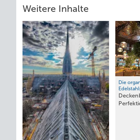
Weitere Inhalte
Die organ
Beginn eines besonderen Austauschs: Die Delegation aus
Edelstahl
Deckenb
Perfekt