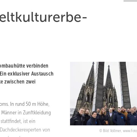
eltkulturerbe­
Dombauhütte verbinden
in exklusiver Austausch
ke zwischen zwei
Doms. In rund 50 m Höhe,
n Männer in Zunftkleidung
tattfindet, ist ein
 Dachdeckerexperten von
Bild: Vollmer, www.Foto