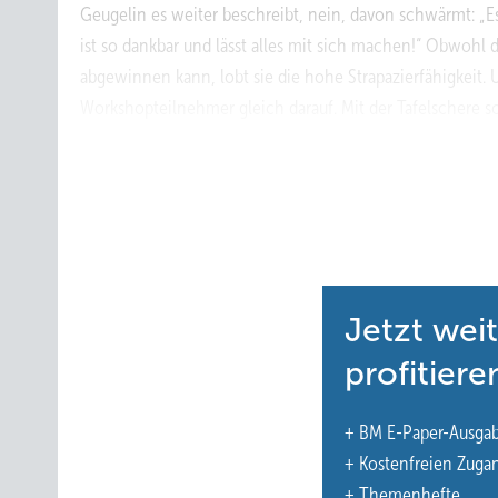
Geugelin es weiter beschreibt, nein, davon schwärmt: „Es 
ist so dankbar und lässt alles mit sich machen!“ Obwohl 
abgewinnen kann, lobt sie die hohe Strapazierfähigkeit. 
Workshopteilnehmer gleich darauf. Mit der Tafelschere s
dämpfende Werkbank-Unterlage und platziert mit einem 
wie ein Hagelschaden darstellt, wird rasch zu einer Anein
keine glatte Stelle mehr gibt.“ Kaum ausgesprochen, ist 
vernehmen.
Chaos mit System
Jetzt wei
Doch die Teilnehmenden sind nicht blindlings mit dem 
profitiere
Gastgeber Markus Felder (Prokurist, Eisenkies), Worksho
Manuela Geugelin informiert Marcus Schnabel (Geschäft
+ BM E-Paper-Ausga
er die Hintergründe der Materialherstellung und zeigt au
+ Kostenfreien Zuga
Highlights entstehen. Der Name El-Zinc lässt Assoziatione
+ Themenhefte