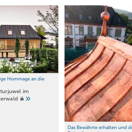
ige Hommage an die
kturjuwel im
zerwald
Reportage
Ein Paradies für Maurer und
Dachhandwerker
Das Bewährte erhalten und d