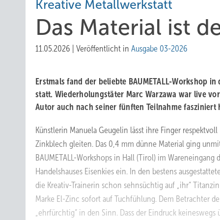
Kreative Metallwerkstatt
Das Material ist 
11.05.2026
|
Veröffentlicht in
Ausgabe 03-2026
Erstmals fand der beliebte BAUMETALL-Workshop in 
statt. Wiederholungstäter Marc Warzawa war live v
Autor auch nach seiner fünften Teilnahme fasziniert h
Künstlerin Manuela Geugelin lässt ihre Finger respektvoll
Zinkblech gleiten. Das 0,4 mm dünne Material ging unmi
BAUMETALL-Workshops in Hall (Tirol) im Wareneingang 
Handelshauses Eisenkies ein. In den bestens ausgestatt
die Kreativ-Trainerin schon sehnsüchtig auf „ihr“ Titanzi
Marke El-Zinc sofort auf Tuchfühlung. Dem Betrachter d
„ehrfürchtig“ in den Sinn. Dass der Eindruck keineswegs üb