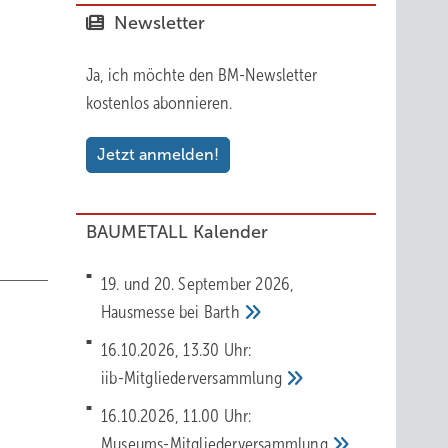
Newsletter
dass
Ja, ich möchte den BM-Newsletter
kostenlos abonnieren.
sten
Jetzt anmelden!
BAUMETALL Kalender
19. und 20. September 2026,
Hausmesse bei
Barth
ies mit
16.10.2026, 13.30 Uhr:
ters
iib-Mitgliederversammlung
rhält
ln.
16.10.2026, 11.00 Uhr:
Museums-Mitgliederversammlung