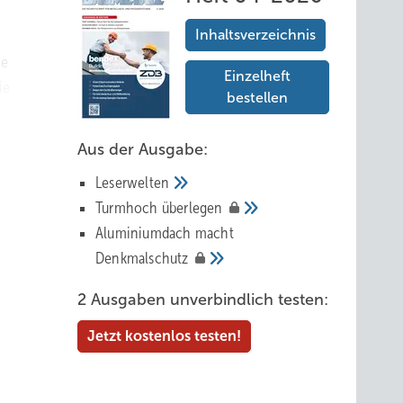
Inhaltsverzeichnis
ie
Einzelheft
ie
bestellen
fangs
bis es
Aus der Ausgabe:
zu
Leserwelten
Tur mhoch
überlegen
Aluminiumdach macht
Denkmalschutz
ch
2 Ausgaben unverbindlich testen:
rin
uchtet
Jetzt kostenlos testen!
er Tat