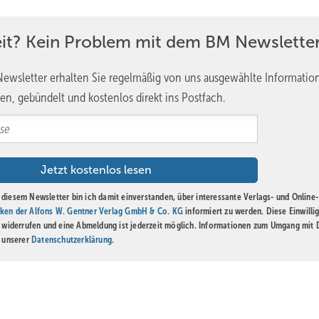
 Geugelin geht durch die Reihen, betrachtet die im Werden begriff
eit? Kein Problem mit dem BM Newsletter
en Beteiligten an, wie ungewohnt es ist, so frei und – im wahrste
 weicht bald zufriedeneren Gesichtszügen. Als Nächstes schneiden s
ewsletter erhalten Sie regelmäßig von uns ausgewählte Informatio
egen es auf die elastischen Arbeitsunterlagen. Zusammen mit den
en, gebündelt und kostenlos direkt ins Postfach.
dividuelle Werkstattbereiche.
n – die ersten Schläge auf das Blech gesetzt, erfüllt ein vielstimm
en Rhythmus, mal schneller, mal langsamer, nur unterbrochen dur
Spätestens ab diesem Moment sind die bereitgestellten Ohrstöpsel
diesem Newsletter bin ich damit einverstanden, über interessante Verlags- und Online-
ken der Alfons W. Gentner Verlag GmbH & Co. KG
informiert zu werden. Diese Einwilli
t widerrufen und eine Abmeldung ist jederzeit möglich. Informationen zum Umgang mit
n unserer
Datenschutzerklärung
.