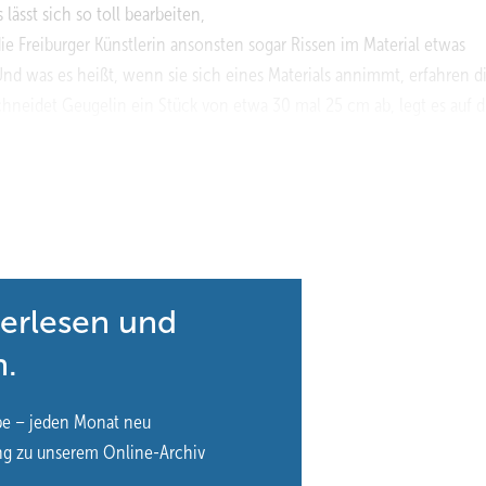
lässt sich so toll bearbeiten,
die Freiburger Künstlerin ansonsten sogar Rissen im Material etwas
Und was es heißt, wenn sie sich eines Materials annimmt, erfahren d
chneidet Geugelin ein Stück von etwa 30 mal 25 cm ab, legt es auf d
Kugelhammer in lockerer Folge Schläge auf dem Blech. Was sich an
anderreihung von Beulen. „Die Aufgabe ist, das Blech zu bearbeiten, 
von allen Arbeitsplätzen der Schulungswerkstatt intensives Hämmern 
terlesen und
Werkzeug auf das Material gehetzt worden. Nach der Begrüßung dur
n.
p-Organisator Andreas Buck (BAUMETALL-Chefredakteur) und Kursleite
sführer, El-Zinc Deutschland GmbH) die Teilnehmenden. Dabei bele
be – jeden Monat neu
f, wie durch außergewöhnliche ­Fassadengestaltung architektonische
ng zu unserem Online-Archiv
n zu „El Toro“, dem spanischen Stier, aufkeimen und die Spur ist in d