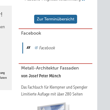
enen
!
n Sinne
Zur Terminübersicht
ich alle
nen
Facebook
iges,
Facebook
ch
 ein
Metall-Architektur Fassaden
gung
von Josef Peter Münch
 Daten
Das Fachbuch für Klempner und Spengler
Limitierte Auflage mit über 280 Seiten