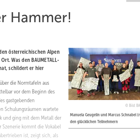
der Hammer!
den österreichischen Alpen
or Ort. Was den BAUMETALL-
at, schildert er hier
 über die Normtafeln aus
ttelbar vor dem Beginn des
des gastgebenden
Bild: 
eten Schulungsräumen wartete
Manuela Geugelin und Marcus Schnabel (r.
nk und ging mit dem Metall der
den glücklichen Teilnehmern
er Szenerie kommt die Vokabel
ertrieben ist, zeigt sich, als