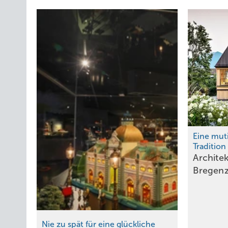
Eine mut
Tradition
Archite
Strahlend schöne
Bregen
Blechnerarbeit
Alu-Traum in
Weiß
Nie zu spät für eine glückliche