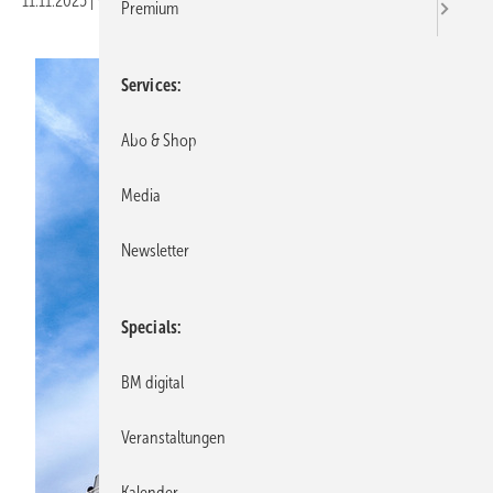
11.11.2025
|
Veröffentlicht in
Ausgabe 07-2025
Premium
Services
Abo & Shop
Media
Newsletter
Specials
BM digital
Veranstaltungen
Kalender