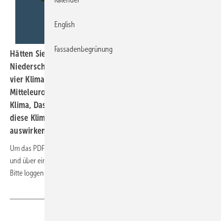
English
Fassadenbegrünung
Hätten Sie es gewusst? In Österreich werden ja nach
Niederschlagsmenge, Schneedecke und Frühlingsbeginn
vier Klimabereiche charakterisiert: Das
Mitteleuropäisches Übergangsklima, Das Pannonische
Klima, Das Illyrische Klima und das Alpine Klima. Wie sich
diese Klimazonen auf die Bauweise in Spenglertechnik
auswirken erfahren Sie in dieser Fokusausgabe
Um das PDF herunterladen zu können, müssen Sie eingeloggt sein
und über ein laufendes Premium- oder Digital-Plus-Abo verfügen.
Bitte loggen Sie sich rechts oben ein.
Teilen
Link kopieren