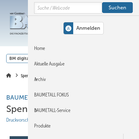
Springe
Springe
Springe
Search
auf
auf
auf
Hauptinhalt
Hauptmenü
SiteSearch
MENÜ
Home
BM digital
Veranstaltungen
Kalender
English
Aktuelle Ausgabe
Spenglerhaus
Archiv
BAUMETALL FOKUS
BAUMETALL Fokus
Spenglertechnik Österreich
BAUMETALL-Service
Druckvorschau
Produkte