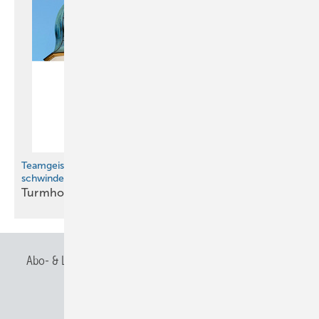
Teamgeist und meisterliche Präzision in
schwindelerregender Höhe
Tur mhoch
überlegen
Abo- & Leserservice
AGB
Alle Inhalte chronologisch
Anmelden
Anmeldung & Registrierung