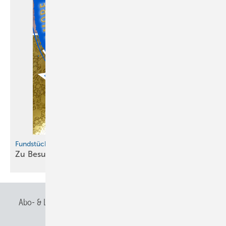
Bild: BAUMETALL
Fundstücke
Zu Besuch bei Esfahans
Kupferschmieden
Abo- & Leserservice
AGB
Alle Inhalte chronologisch
Bild: BAUMETALL