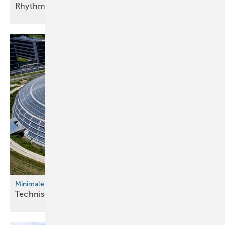
Rhythmische
Neueindeckung
Bild: BAUMETALL
Verboten gut? Oder warum wird dieser Blech-Ganove abgeführt?
Minimale Belastung, maximale Auslastung
Technische und logistische
Meisterleistung