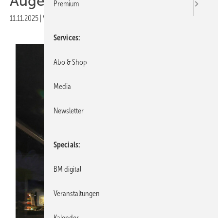
Auge reicht!
Premium
11.11.2025
|
Veröffentlicht in
Ausgabe 07-2025
Services
Abo & Shop
Media
Newsletter
Specials
BM digital
Veranstaltungen
Kalender