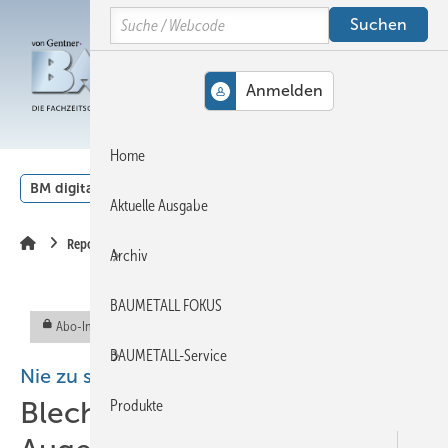
Springe
Springe
Springe
Search
auf
auf
auf
Hauptinhalt
Hauptmenü
SiteSearch
MENÜ
Home
BM digital
Veranstaltungen
Kalender
English
Aktuelle Ausgabe
Reportage
Archiv
BAUMETALL FOKUS
Abo-Inhalt
BAUMETALL-Service
Nie zu spät für eine glückliche Kindheit
Blechspielzeug soweit das
Produkte