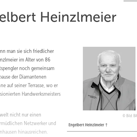
elbert Heinzlmeier
n man sie sich friedlicher
inzlmeier im Alter von 86
lutspengler noch gemeinsam
gspause der Diamantenen
ne auf seiner Terrasse, wo er
passionierten Handwerksmeisters
rwelt nicht nur einen
Bild: 
ermüdlichen Netzwerker und
Engelbert Heinzlmeier †
enhausen hinausreichen.