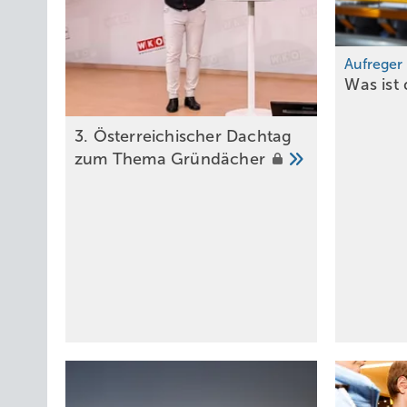
Aufreger
Was ist
3. Ö sterreichischer Dachtag
zum T hema
Gründächer