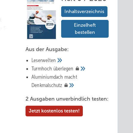
Inhaltsverzeichnis
t
Einzelheft
m 3-
bestellen
t und
Aus der Ausgabe:
igen
Leserwelten
ute
Tur mhoch
überlegen
Aluminiumdach macht
Denkmalschutz
n als
2 Ausgaben unverbindlich testen:
haft
Jetzt kostenlos testen!