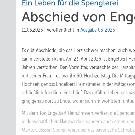
Ein Leben für die Spenglerei
Abs chied von Eng
11.05.2026
|
Veröffentlicht in
Ausgabe 03-2026
Es gibt Abschiede, die das Herz schwer machen, auch wen
kaum vorstellen kann. Am 23. April 2026 ist Engelbert He
Jahren verstorben. Den Vormittag verbrachte der Herzb
mit seiner Frau – es war ihr 60. Hochzeitstag. Die Mitta
Hochzeit genoss Engelbert Heinzlmeier in der Mittagsson
schließlich friedlich einschlief. Das erfüllte Leben des 
ging genau dort zu Ende, wo er sich am wohlsten fühlte.
Mit dem Tod Engelbert Heinzlmeiers verliert die Spengle
leidenschaftlichen Handwerker, sondern auch einen un
Mentor, dessen Spuren weit über das bayerische Schrob