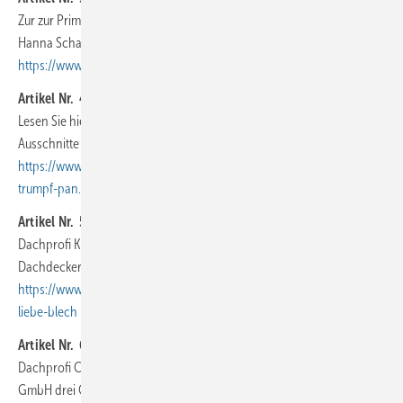
Zur zur Primetime in der Tagesschau? Wie das funktioniert erzählt
Hanna Schaaf
https://www.baumetall.de/dach-wand/es-geht-um-das-grosse-ganze
Artikel Nr. 4
:
Lesen Sie hier, warum ein spezielles Elektrowerkzeug für präzise
Ausschnitte im Hallenbau so gut geeignet ist
https://www.baumetall.de/dach-wand/dachhandwerker-setzen-auf-
trumpf-pan…
Artikel Nr. 5
:
Dachprofi Klaus Marquardt erzählt, warum die drei Gewerke
Dachdecker, Klempner und Zimmerer perfekt zusammenpassen
https://www.baumetall.de/dach-wand/qualitaet-im-handwerk-ich-
liebe-blech
Artikel Nr. 6
:
Dachprofi Christian Hanisch vereint im Team der Arlt & Hanisch
GmbH drei Gewerke die unbedingt zum Dachhandwerk gehören