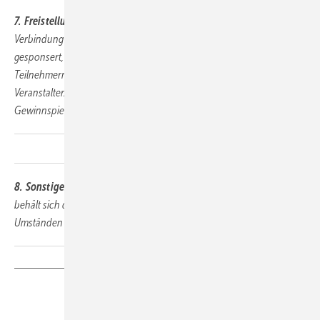
7. Freistellung durch Instagram
Dieses Gewinnspiel steht in keiner
Verbindung zu Instagram und wird in keiner Weise von Instagram
gesponsert, unterstützt oder organisiert. Der Empfänger der von den
Teilnehmern bereitgestellten Daten ist nicht Instagram, sondern der
Veranstalter. Instagram übernimmt keine Haftung für dieses
Gewinnspiel.
8. Sonstiges
Der Rechtsweg ist ausgeschlossen. Der Veranstalter
behält sich das Recht vor, das Gewinnspiel bei unvorhergesehenen
Umständen zu ändern oder zu beenden.
Teilen
Link kopieren