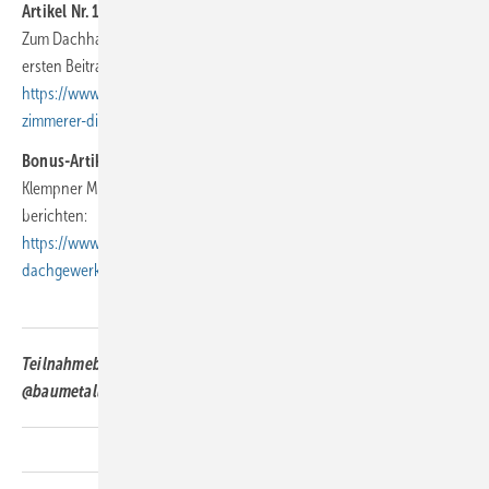
Artikel Nr. 10
:
Zum Dachhandwerk gehören drei Gewerke. Entdecken Sie hier den
ersten Beitrag der BAUMETALL-Rubrik Dach + Wand
https://www.baumetall.de/dach-wand/spengler-dachdecker-und-
zimmerer-die…
Bonus-Artikel Nr. 11
Klempner Marvin Bürger und Dachdeckerin Fabienne Ellermeier
berichten:
https://www.baumetall.de/dach-wand/zusammenarbeit-der-
dachgewerke-lasst…
Teilnahmebedingungen für das Instagram-Gewinnspiel
@baumetall „DACH+HOLZ 2026 Tickets“