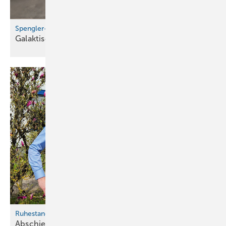
Spengler-Raumschiffe sicher gelandet!
Galaktisches Workshopfinale in
Ulm
Ruhestand
Abschied nach 27 Jahren: Karsten Köhler verlässt