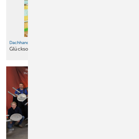
Dachhandwerk als Traumberuf
Glücksort
Dach