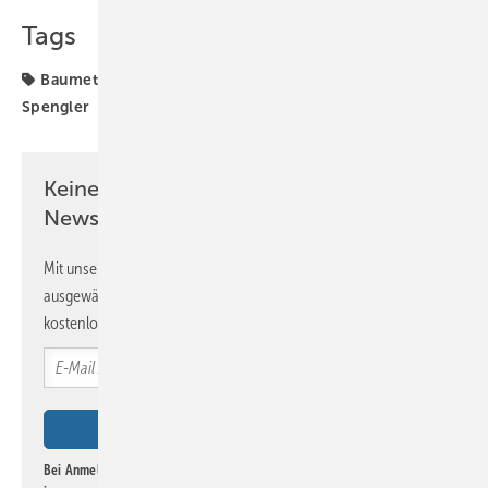
Tags
Baumetall
Dachdecker
Handwerk
Klempner
Spengler
Keine Zeit? Kein Problem mit dem BM
Newsletter!
Mit unserem Newsletter erhalten Sie regelmäßig von uns
ausgewählte Informationen und Neuigkeiten, gebündelt und
kostenlos direkt ins Postfach.
Bei Anmeldung zu diesem Newsletter bin ich damit einverstanden, über