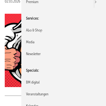
02.03.2026
|
Druckvorschau
Premium
Services
Abo & Shop
Media
Newsletter
Specials
BM digital
Getty Images / GreenTomato
Veranstaltungen
Kalender