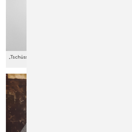
„Tschüss Luigi“ Absc hiednehmen fällt
schwer