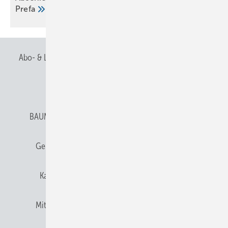
Prefa
Abo- & Leserservice
AGB
Alle Inhalte chronologisch
Anmelden
Anmeldung & Registrierung
BAUMETALL abonnieren
Datenschutz
E-Paper
Gentner Verlag
Gentner Verlag
Impressum
Karriere bei Gentner
Team
Mediaservice
Mitgliedschaften und Engagement
Newsletter