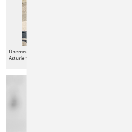
Überraschender Empfang bei El Zinc in
Asturien