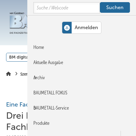
Springe
Springe
Springe
Search
auf
auf
auf
Hauptinhalt
Hauptmenü
SiteSearch
MENÜ
Home
BM digital
Veranstaltungen
Kalender
English
Aktuelle Ausgabe
Szene
Archiv
BAUMETALL FOKUS
Eine Fachzeitschrift
BAUMETALL-Service
Drei Dachberufe und zehn
Produkte
Fachbeiträge