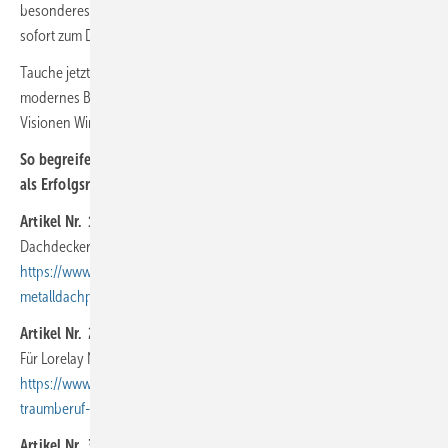
besonderes Highlight vorbereitet: Elf exklusive Fachartikel stehen ab
sofort zum Download bereit.
Tauche jetzt ein, in erstklassiges Fachwissen und erfahre, wie
modernes Bekleiden von Fassaden und Dächern architektonische
Visionen Wirklichkeit werden lässt.
So begreifen die
FANTASTISCHEN DREI
(Dachgewerke)
Synergie
als Erfolgsrezept!
Artikel Nr. 1
:
Dachdecker Alex ist Handwerker aus Leidenschaft
https://www.baumetall.de/dach-wand/vom-schreiner-zum-
metalldachprofi-da…
Artikel Nr. 2
:
Für Lorelay Nova Wegner ist das Dach ein regelrechter Glücksort
https://www.baumetall.de/dach-wand/dachhandwerk-als-
traumberuf-glueckso…
Artikel Nr. 3
: