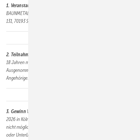
1. Veranstalter
Veranstalter des Gewinnspiels ist die Fachzeitschrift
BAUNMETALL, der Alfons W. Gentner Verlag GmbH & Co. KG, Forststr.
131, 70193 Stuttgart.
2. Teilnahmeberechtigung
Teilnahmeberechtigt sind Personen ab
18 Jahren mit Wohnsitz in Deutschland, Österreich oder der Schweiz.
Ausgenommen sind Mitarbeiter des Veranstalters sowie deren
Angehörige.
3. Gewinn
Verlost werden
3x2 Tagestickets
für die DACH+HOLZ
2026 in Köln. Eine Barauszahlung oder Übertragung des Gewinns ist
nicht möglich. Der Gewinn beinhaltet keine Übernahme von Reise-
oder Unterbringungskosten.