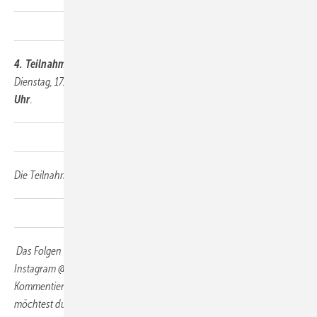
4. Teilnahmezeitraum & Ablauf
Das Gewinnspiel beginnt am
Dienstag, 17.2.2026 und endet am
Donnerstag, 19.2.2026 um 24:00
Uhr
.
Die Teilnahme erfolgt durch:
Das Folgen der BAUMETALL-Seite
@[DeinAccountName]
auf
Instagram @baumetall. Das „Liken“ des Gewinnspiel-Beitrags. Das
Kommentieren des Beitrags mit der Antwort auf die Frage: „Warum
möchtest du unbedingt zur Messe gehen?“