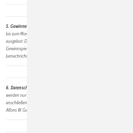
5. Gewinnermittlung & Benachrichtigung
Die Gewinner werden
bis zum Montag, 23.2.2026 per Zufallsprinzip unter allen Teilnehmern
ausgelost. Die Gewinner werden per Kommentar unter dem
Gewinnspiel-Beitrag sowie per persönlicher Nachricht (DM)
benachrichtigt.
6. Datenschutz
Die personenbezogenen Daten der Teilnehmer
werden nur für die Abwicklung des Gewinnspiels verwendet und
anschließend gelöscht. Es gelten die Datenschutzbestimmungen der
Alfons W. Gentner Verlag GmbH & Co. KG.