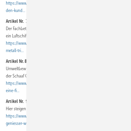
https://www.baumetall.de/dach-wand/wir-sind-die-kuemmerer-fuer-
den-kund…
Artikel Nr. 7
:
Der Fachbetrieb B. Schlichter GmbH & Co. KG hat eine riesige Halle für
ein Luftschiff (mit)gebaut
https://www.baumetall.de/dach-wand/luftschiffhangar-muelheim-
metall-tri…
Artikel Nr. 8
:
Umweltbewusstes Bauen aus einer Hand ist für die Dachhandwerker
der Schaaf GmbH selbstverständlich
https://www.baumetall.de/dach-wand/nachhaltigkeit-aus-stuttgart-
eine-fi…
Artikel Nr. 9
:
Hier steigen Sie einem BBQ-Restaurant aufs Dach
https://www.baumetall.de/dach-wand/dachhandwerk-fuer-
geniesser-well-done