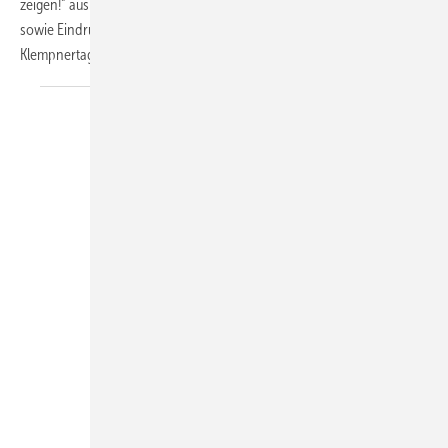
zeigen!“ aus Ausgabe 01/2024 hält umfangreiche Schnappschüsse
sowie Eindrücke von der Informationsbörse des 20. Deutschen
Klempnertages in Ulm
bereit…