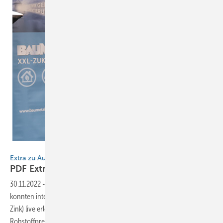
BAUMETALL
Extra zu Ausgabe 8
PDF
Extra
30.11.2022
-
Beim zweiten Teil der BAUMETALL XXL-Zukunftstage
konnten interessierte Baumetaller Frank Neumann (Leiter der Initiative
Zink) live erleben. Unter anderem sprach der Experte über steigende
Rohstoffpreise, die Ressourcenverknappung durch Material- und