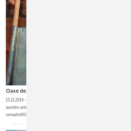
Oase der
Ruhe
15.12.2014
-
Maternushaus
Die Dächer eines Tagungszentrums
wurden unter Einsatz von Walzblei saniert und für Jahrzehnte sicher
verwahrt
AUTOR: Kai Christian
Busch