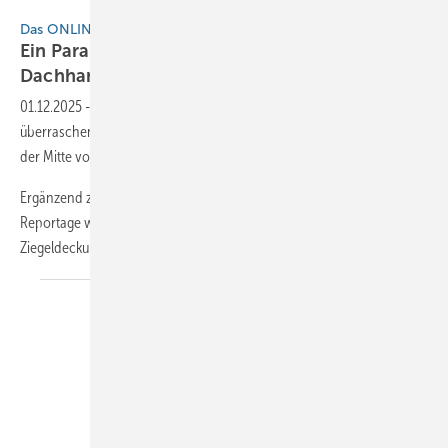
BAUMETALL
Das ONLINE-EXTRA zur BAUMETALL-Reportage
Ein Paradies, für Maurer, Baumetaller und
Dachhandwerker
01.12.2025
-
Andere Länder. Andere Dächer! Dieses Online-Extra stellt
überraschend andere, traditionelle und moderne Bauweisen im Reich
der Mitte vor.
Ergänzend zur in BAUMETALL-Ausgabe 8/2025 erschienenen
Reportage werden zum Beispiel landestypische Metallarbeiten,
Ziegeldeckungen und Holzkonstruktionen
gezeigt...