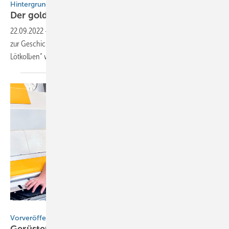
Hintergrundwissen
Der goldene Lötkolben im
Fokus
22.09.2022
-
In diesem BAUMETALL-Extra erfahren Sie alles, was man
zur Geschichte der bekannten Klempnerauszeichnung „der goldene
Lötkolben“ wissen
muss
RAS Reinhardt Maschinenbau GmbH
Vorveröffentlichung für Abonnenten