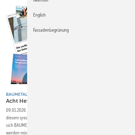
English
Fassadenbegrünung
BAUMETALL
BAUMETALL-Jahresrückblick 2025
Acht Heftausgaben – acht
Fachbeiträge!
09.01.2026
-
40 Jahre BAUMETALL: Ein Jahr voller Meilensteine – Mit
diesem speziellen Fachartikel-Rückblick auf das Jahr 2025 bedankt
sich BAUMETALL bei allen treuen Lesern und solchen, die es noch
werden
möchten