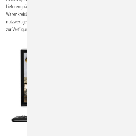
Lieferengpässe sowie den Green Deal und damit zusammenhängende
Warenkreisläufe. Wie versprochen stellt Neumann seinen
nutzwertigen Fachvortrag allen Leserinnen und Lesern hiermit als PDF
zur
Verfügung
Thinkstock/Belive in me/GreenTomato