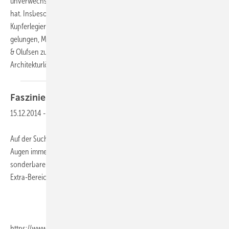
unverwechselbares Produktdesign weltweit einen Namen gemacht
hat. Insbesondere mit dem individuellen Einsatz der speziellen
Kupferlegierung Tecu-Gold ist es den Architekten bravourös
gelungen, Material- und Formensprache des Designs der Marke Bang
& Olufsen zu übersetzen und damit eine faszinierende eigenständige
Architekturlösung zu realisieren.
AUTOR: Klaus
Sikora
Faszinierende
Fassadenelemente
15.12.2014
-
Auf der Suche nach besonderer Metallarchitektur hält BAUMETALL die
Augen immer offen. Falls Sie wissen möchten, was es mit diesen
sonderbaren Fassadenapplikationen auf sich hat, sollten Sie den
Extra-Bereich auf
https://www.baumetall.de/