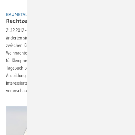
Luisa
BAUMETALL EXTRA
Rechtzeitig zu
Weihnachten
21.12.2012
-
Mit der Einführung von www.klempnerzukunft.de
änderten sich vor fast zehn Jahren die Kommunikationsmethoden
zwischen Klempnern und zukünftigen Auszubildenden. Rechtzeitig zu
Weihnachten sorgt das Internetportal mit einem Web-Blog von Azubis
für Klempner und Zukünftige erneut für Aufsehen: In ihrem Online-
Tagebuch beschreibt die Bloggerin Luisa was sie während ihrer
Ausbildung zur Klempnerin erlebt. Luisas Blog ermöglicht
interessierten Jugendlichen tiefe Einblicke in den Klempneralltag und
veranschaulicht, welche Zukunftschancen eine Ausbildung
bietet.