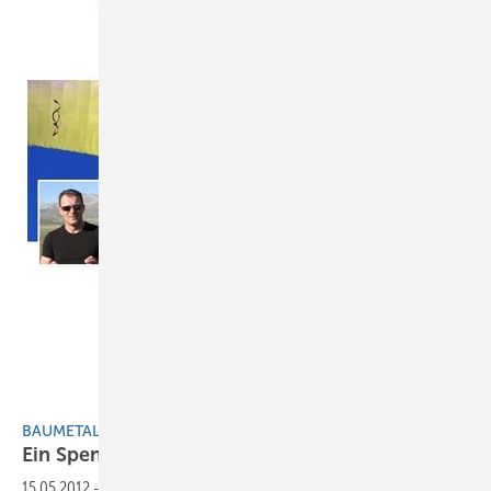
bennolees
BAUMETALL EXTRA
Ein Spengler hebt
ab
15.05.2012
-
Benno Lees ist Interviewpartner bei FACE.Buck. Lesen Sie