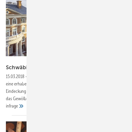
Jim Wilson Photography
Schwäbische Traufe in
Texas
15.03.2018
-
3000 Kupferrauten Kuppeln verleihen einem Bauwerk
eine erhabene Würde. Das trifft auch auf die Parkland Hall zu, deren
Eindeckung ein beachtliches Maß an Handwerkskunst erforderte. Für
das Gewölbe kamen nur Sonderanfertigungen aus Edelmetall
infrage