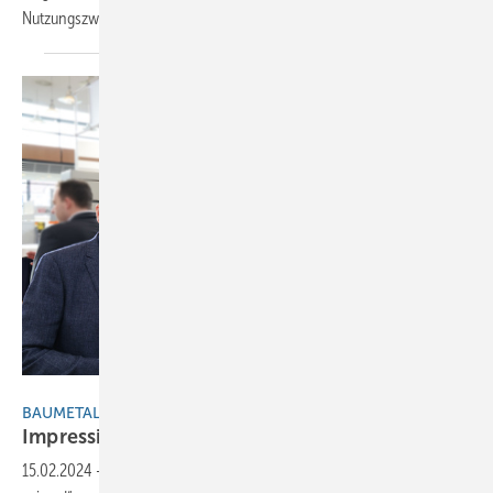
Nutzungszweck des
Gebäudes…
BAUMETALL
BAUMETALL-Extra
Impressionen des 20. Deutschen
Klempnertags
15.02.2024
-
Das Online-Extra zum Beitrag „Haltung haben. Haltung