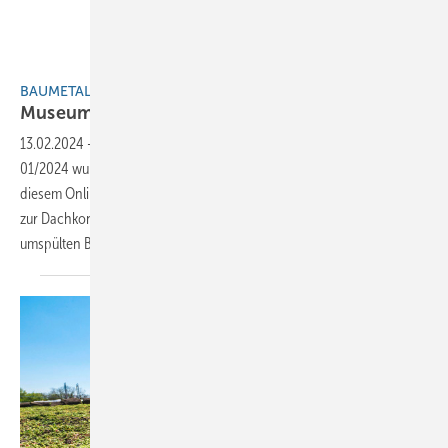
lookatbuck für BAUMETALL
BAUMETALL-Extra
Museum mit riesigem
Vordach
13.02.2024
-
Im BAUMETALL-Branchenbarometer aus Ausgabe
01/2024 wurde das Museo Nacional de ­Antropología vorgestellt. In
diesem Online-Extra finden interessierte Abonnenten weitere Infos
zur Dachkonstruktion, die von einer einzigen, von einem Wasserfall
umspülten ­Bronzesäule getragen
wird…