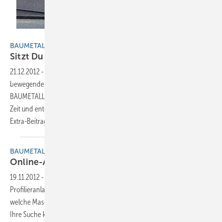
technorama.ch
BAUMETALL EXTRA
Sitzt Du noch, oder tanzt Du
schon?
21.12.2012
-
Kennen Sie tanzende Metallfassaden oder sich
bewegende Metall-Gebäudehüllen? Nein? Dann sollten Sie dieser
BAUMETALL-Empfehlung folgen. Nehmen Sie sich ein paar Minuten
Zeit und entdecken Sie absolut neuartige Gebäudehüllen. Wo? Im
Extra-Beitrag Klempner der
Zukunft.
BAUMETALL EXTRA
Online-Archiv gewinnbringend
nutzen
19.11.2012
-
Sie sind auf der Suche nach Informationen zu
Profilieranlagen oder Rundbiegemaschienen? Sie möchten wissen,
welche Maschine mit welchen Ausstattungsmerkmalen überzeugt?
Ihre Suche könnte an dieser Stelle beendet sein! Nutzen Sie das