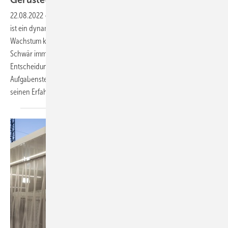
Gerüstet für die
Zukunft
22.08.2022
-
Die Blechnerei Johannes Schwär aus dem Schwarzwald
ist ein dynamisch wachsendes Handwerksunternehmen. Das
Wachstum kommt nicht von ungefähr. Vielmehr denkt Johannes
Schwär immer schon einen Schritt voraus und will mit seinen
Entscheidungen gerüstet sein für aktuelle, aber auch zukünftige
Aufgabenstellungen. In diesem Anwenderbericht erzählt er von
seinen
Erfahrungen