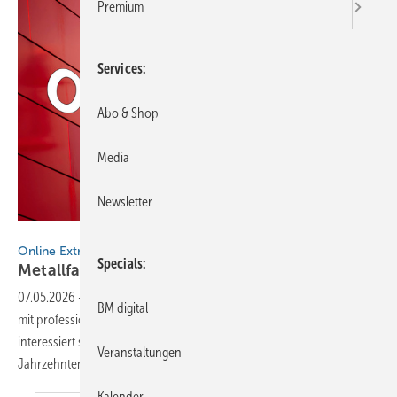
Premium
Services
Abo & Shop
Media
Newsletter
Tricky Shark - stock.adobe.com
Online Extra
Specials
Metallfassade als
Wertanlage
07.05.2026
-
Sie bekleiden Metallfassaden meisterlich? Sie schaffen
BM digital
mit professioneller Spenglertechnik bleibende Werte? Dann
interessiert sie auch, wie ihr „heiliges Blechle“ noch nach vielen
Veranstaltungen
Jahrzehnten in der Sonne
glänzt
Kalender