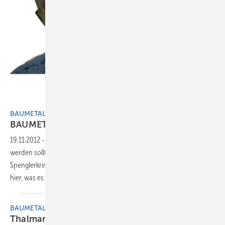
BM
BAUMETALL EXTRA
BAUMETALL macht
Klempnertainment
19.11.2012
-
Weil die Klempnerwelt nicht „nur“ ernst genommen
werden sollte, startet BAUMETALL den ersten interaktiven
Spenglerkrimi. Knacken Sie das Vorhänge-Schloss und erfahren Sie
hier, was es damit auf sich
hat!
BAUMETALL EXTRA
Thalmann mit neuem Vertrieb in
Österreich