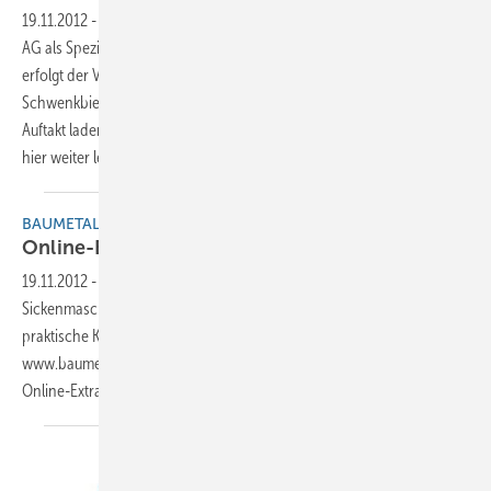
19.11.2012
-
Auf dem österreichischen Markt hat sich die Thalmann
AG als Spezialist für Langabkantmaschinen neu organisiert. Ab sofort
erfolgt der Vertrieb der Schweizer Traditions-
Schwenkbiegemaschinen über die Alpewa GmbH in Kirchbichl. Zum
Auftakt laden Alpewa und Thalmann gemeinsam zu einem Tag der ...
hier weiter
lesen
BAUMETALL EXTRA
Online-Extras
19.11.2012
-
Die aktuellen Online-Extras informieren über lernfähige
Sickenmaschinen, automatische Bombierungssysteme oder
praktische Kaminschablonen. Nutzen Sie einfach den Direktlink
www.baumetall.de/extra und beachten Sie auch unser umfangreiches
Online-Extra-Archiv