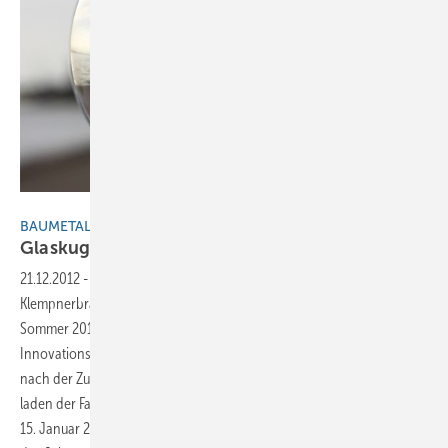
Metec Scherrer AG
BAUMETALL EXTRA
Glaskugelschau
21.12.2012
-
Wohin geht die Reise, oder wo befindet sich die
Klempnerbranche im Jahr 2022? Diese Frage stellte BAUMETALL im
Sommer 2012 anlässlich der Preisverleihung des BAUMETALL-
Innovationspreises. Inzwischen ist einiges geschehen und die Frage
nach der Zukunft der Branche aktueller den je. Aus diesem Grund
laden der Fachverband SHK Bayern und die Innung SHK München am
15. Januar 2013 zu einer der bedeutendsten Podiumsdiskussionen