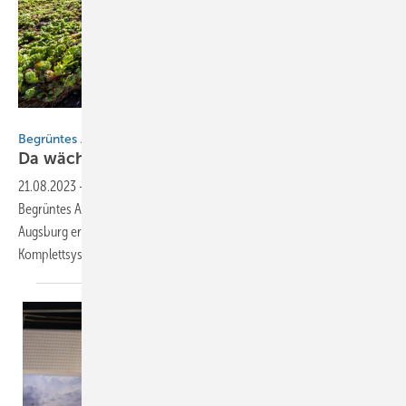
Zambelli
Begrüntes Aluminiumdach
Da wächst Gras
drüber
21.08.2023
-
Diese BAUMETALL-Extra lenkt den Fokus auf ein
Begrüntes Aluminiumdach Die Sanierung einer Wohnhaussiedlung in
Augsburg erhielt mit der Montage des Zambelli Rib-­Roof-­
Komplettsystems inkl. Dachbegrünung einen krönenden
Abschluss