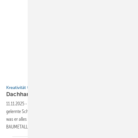
Bild: Alexander Peter
Kreativität trifft Perfektion
Dachhandwerker aus
Leidenschaft
11.11.2025
-
Alexander Peter brennt für seine Arbeit. Wie der eigentlich
gelernte Schreiner zum vorbildlichen Dach- und Blechprofi wurde,
was er alles leistet und wie er seine Begeisterung weitergibt, hat er
BAUMETALL erzählt Von Ursula
Wirtz