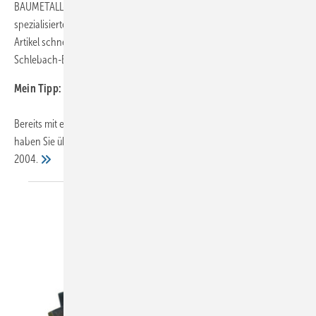
BAUMETALL-Online-Archiv! Die ausschließlich auf Fachbegriffe
spezialisierte BAUMETALL-Suchmaschine liefert alle BAUMETALL-
Artikel schnell und kostenlos. Wie diese aussehen können zeigt der
Schlebach-Beitrag Profilvielfalt aus einer Hand beispielhaft.
Mein Tipp:
Bereits mit einem kostenlosen BAUMETALL-Probe-Abonnement
haben Sie über BAUMETALL.de vollen Zugriff auf alle Heftausgaben ab
2004.