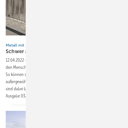
Stefan Meyer
Metall mit Durchblick
Schwer auf
Draht
12.04.2022
-
Die Ästhetik mancher Industrieprodukte hinterlässt bei
den Menschen, die mit ihnen arbeiten, einen nachhaltigen Eindruck.
So können schnurförmig gezogene Metallstäbe im Verbund über
außergewöhnliche Eigenschaften verfügen verfügen. Diese Strukturen
sind dabei beweglich, stabil und durchsichtig. Dies ist ein Extra zur
Ausgabe
03/22