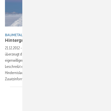
Metec Scherrer AG
BAUMETALL EXTRA
Hintergrund
21.12.2012
-
Das Gipfelrestaurant auf dem Weishorn-Berg-Plateau
überzeugt die Fachwelt mit einer ebenso funktionalen wie
eigenwilligen Schindelbekleidung aus Aluminium. Beat Scherrer
beschreibt ergänzend zur Reportage in BAUMETALL 8/2012 den
Hindernislauf auf den Gipfel. Das Online-Extra bietet viele
Zusatzinformationen und noch mehr Fotos
.