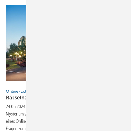
Olaf Rohl / Nutzungsrecht JPM
Online-Extra
Rätselhaftes
Bauwerk
24.06.2024
-
Im Fachbeitrag rund um ein beeindruckendes Messing-
Mysterium versprach BAUMETALL zusätzliche Informationen in Form
eines Online-Extras. In Artikel der Ausgabe 4/2024 wurden zahlreiche
Fragen zum Projekt gestellt. Beispielsweise solche um den