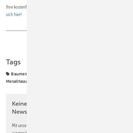
Ihre kostenfreie Leseprobe oder ein Probeabonnement
sichern Sie
sich hier!
Teilen
Link kopieren
Tags
Baumetall Extra
Fassade
Klempner
Metallfassaden
Online-Extra
Spengler
Keine Zeit? Kein Problem mit dem BM
Newsletter!
Mit unserem Newsletter erhalten Sie regelmäßig von uns
ausgewählte Informationen und Neuigkeiten, gebündelt und