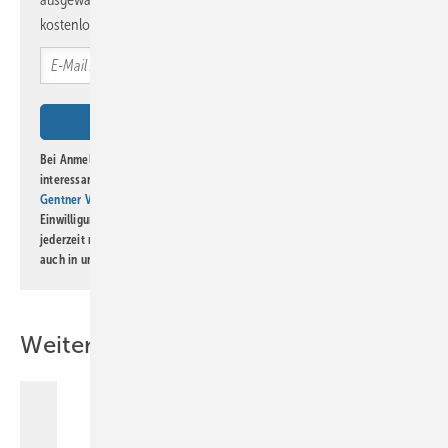
kostenlos direkt ins Postfach.
Bei Anmeldung zu diesem Newsletter bin ich damit einverstanden, über
interessante Verlags- und Online-Angebote
der Marken der Alfons W.
Gentner Verlag GmbH & Co. KG
informiert zu werden. Diese
Einwilligung kann ich jederzeit widerrufen und eine Abmeldung ist
jederzeit möglich. Informationen zum Umgang mit Daten finden Sie
auch in unserer
Datenschutzerklärung
.
Weitere Inhalte