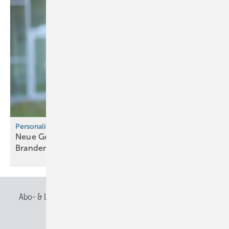
Personalie
Neue Geschäftsführerin beim Fach­ver­band
Brandenburg
Abo- & Leserservice
AGB
Alle Inhalte chronologisch
Anmelden
Anmeldung & Registrierung