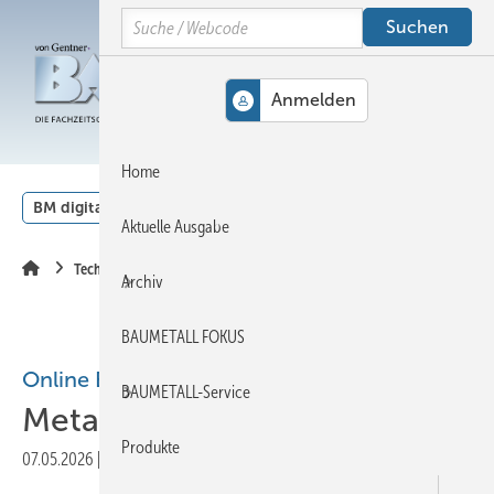
Springe
Springe
Springe
Search
auf
auf
auf
Hauptinhalt
Hauptmenü
SiteSearch
MENÜ
Home
BM digital
Veranstaltungen
Kalender
English
Aktuelle Ausgabe
Technik
Archiv
BAUMETALL FOKUS
Online Extra
BAUMETALL-Service
Metallfassade als Wertanlage
Produkte
07.05.2026
|
Druckvorschau