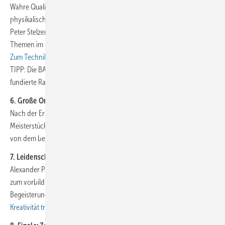
Wahre Qualität zeigt sich im Detail – und im Umgang mit den
physikalischen Gesetzen. Der Sachverständige Flaschnermeister
Peter Stelzer widmet sich in seiner Kolumne einem der kritischsten
Themen im Metallbau: der thermischen Ausdehnung von Profilen. 👉
Zum Technik-Artikel: Ausführungsmängel vermeiden
TIPP: Die BAUMETALL-Fokus-Ausgabe
10 Expertentipps
ist der
fundierte Ratgeber zur Vermeidung von Ausführungsmängeln!!!
6. Große Online-Abstimmung: Meisterstück des Jahres
Nach der Erstauflage im Jahr 2009 nahmen 2025 stolze 81
Meisterstücke am beliebten Branchenwettbewerb teil. Lassen Sie sich
von dem beeindruckenden Feld der Wettbewerbsarbeiten inspirieren.
7. Leidenschaft für das Handwerk: Dachdecker Alex
Alexander Peter brennt für seine Arbeit. Wie der gelernte Schreiner
zum vorbildlichen Dach- und Blechprofi wurde und wie er seine
Begeisterung weitergibt, hat er BAUMETALL erzählt. 👉
Zur Reportage:
Kreativität trifft Perfektion