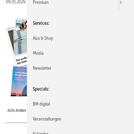
09.01.2026
|
Druckvorschau
Premium
Services
Abo & Shop
Media
Newsletter
Specials
BAUMETALL
BM digital
Acht Artikel kostenfrei Lesen
Veranstaltungen
Kalender