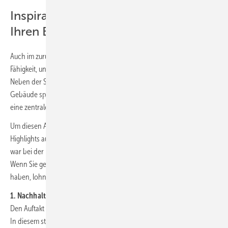
Inspiration und Expertenwissen für
Ihren Erfolg in 2026
Auch im zurückliegenden Jahr profitierte das Dachhandwerk von der
Fähigkeit, unterschiedliche Baumetalle professionell zu verarbeiten.
Neben der Sicherstellung dauerhaften Witterungsschutzes für
Gebäude spielt dabei auch die Kunst ästhetischer Blechbearbeitung
eine zentrale Rolle.
Um diesen Anspruch zu unterstreichen, hat BAUMETALL acht Artikel-
Highlights aus dem Heftarchiv für Sie zusammengestellt. Die Auswahl
war bei der Fülle an Themen im Jubiläumsjahr 2025 nicht einfach.
Wenn Sie genau wissen möchten, welche Trends das Jahr geprägt
haben, lohnt sich ein Klick in unser
BAUMETALL-Online-Archiv
.
1. Nachhaltigkeit aus Stuttgart (Ausgabe 1/2025)
Den Auftakt macht ein Vorzeigebetrieb aus der Schwabenmetropole.
In diesem starken Projekt vereinen sich drei Gewerke unter einem