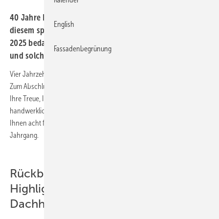
40 Jahre BAUMETALL: Ein Jahr voller Meilensteine – Mit
English
diesem speziellen Fachartikel-Rückblick auf das Jahr
2025 bedankt sich BAUMETALL bei allen treuen Lesern
Fassadenbegrünung
und solchen, die es noch werden möchten
Vier Jahrzehnte Leidenschaft für das Spengler- und Dachhandwerk.
Zum Abschluss dieses Jubiläumsjahres sagen wir Danke. Danke für
Ihre Treue, Ihre Innovationskraft und Ihr Streben nach
handwerklicher Perfektion. Als Neujahrsgeschenk präsentieren wir
Ihnen acht frei abrufbare Fachartikel aus dem 40. BAUMETALL-
Jahrgang.
Rückblick 2025: Acht BAUMETALL-
Highlights für ambitionierte
Dachhandwerker