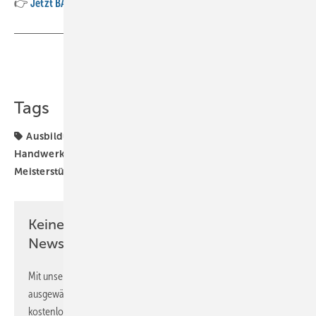
👉
Jetzt BAUMETALL abonnieren oder Einzelheft sichern
Teilen
Link kopieren
Tags
Ausbildung
Baumetall
Baumetall Extra
Handwerk
Internet
Klempner
Meister
Meisterstücke
Spengler
Werkzeug
Zukunft
Keine Zeit? Kein Problem mit dem BM
Newsletter!
Mit unserem Newsletter erhalten Sie regelmäßig von uns
ausgewählte Informationen und Neuigkeiten, gebündelt und
kostenlos direkt ins Postfach.