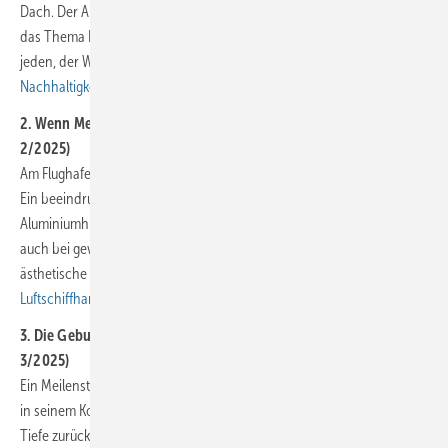
Dach. Der Artikel zeigt eindrucksvoll, wie ein moderner Fachbetrieb
das Thema Nachhaltigkeit in die Tat umsetzt – eine Inspiration für
jeden, der Wert auf zukunftsfähige Bauweise legt. 👉
Zum Artikel:
Nachhaltigkeit aus Stuttgart
2. Wenn Metall auf monumentale Architektur trifft (Ausgabe
2/2025)
Am Flughafen Essen/Mülheim ist ein neues Wahrzeichen entstanden:
Ein beeindruckendes Holztragwerk, geschützt durch eine langlebige
Aluminiumhülle. Dieser Hangar beweist, dass moderne Metalllösungen
auch bei gewaltigen Dimensionen technische Präzision und
ästhetische Leichtigkeit vereinen können. 👉
Zum Artikel:
Luftschiffhangar Mülheim
3. Die Geburtstagsausgabe: 40 Jahre BAUMETALL (Ausgabe
3/2025)
Ein Meilenstein, der Geschichte schreibt. Verleger Robert Reisch blickt
in seinem Kommentar auf vier Jahrzehnte Kontinuität und inhaltliche
Tiefe zurück. 👉
Zum Kommentar: Vier Jahrzehnte BAUMETALL
. Doch