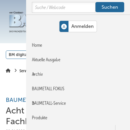
Springe
Springe
Springe
Search
auf
auf
auf
Hauptinhalt
Hauptmenü
SiteSearch
MENÜ
Home
BM digital
Veranstaltungen
Kalender
English
Aktuelle Ausgabe
Service
Archiv
BAUMETALL FOKUS
BAUMETALL-Jahresrückblick 2025
BAUMETALL-Service
Acht Heftausgaben – acht
Produkte
Fachbeiträge!