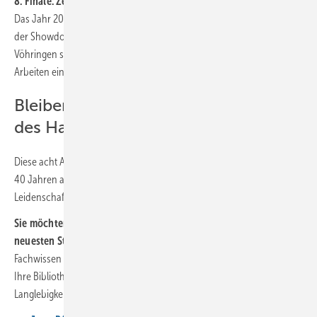
8. Finale: Zehn Meisterstücke nominiert
Das Jahr 2025 endete mit einem Paukenschlag. Im November fand
der Showdown der nominierten Meisterstücke bei M.A.S.C. in
Vöhringen statt. Zehn Finalisten präsentierten ihre teils riesigen
Arbeiten einer Fachjury. 👉
Zum Artikel: Finale – Da steckt Musik drin
Bleiben Sie auch 2026 an der Spitze
des Handwerks
Diese acht Artikel stehen stellvertretend für das, was BAUMETALL seit
40 Jahren ausmacht: Praxisnähe, technischer Tiefgang und die
Leidenschaft für Metalle.
Sie möchten keine Ausgabe verpassen und immer auf dem
neuesten Stand der Technik bleiben?
Sichern Sie sich geballtes
Fachwissen im Abonnement oder bestellen Sie gezielt Einzelhefte für
Ihre Bibliothek. Werden Sie Teil einer Gemeinschaft, die Wert auf
Langlebigkeit und Qualität legt.