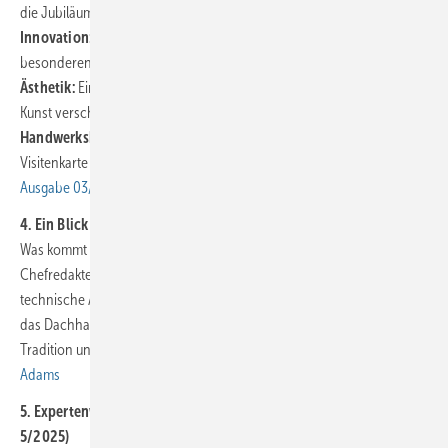
die Jubiläumsausgabe bot noch mehr:
Innovation:
„Der Chef als Avatar“ – Kontaktaufnahme der
besonderen Art.
Ästhetik:
Eine Reportage über das Burda-Haus, in der Architektur und
Kunst verschmelzen.
Handwerkskunst:
Wenn die Dachkonstruktion aus Aluminium zur
Visitenkarte des Hauses wird. 👉
Das komplette Heftarchiv der
Ausgabe 03/2025
4. Ein Blick in die Zukunft: Roboforming (Ausgabe 4/2025)
Was kommt nach der klassischen Kantbank? BAUMETALL-
Chefredakteur Andreas Buck wagt eine philosophische und
technische Analyse der Metallbearbeitung von morgen. Sein Fazit: Auf
das Dachhandwerk wartet ein faszinierendes Abenteuer zwischen
Tradition und High-Tech. 👉
Zum Artikel: Die Erschaffung des neuen
Adams
5. Expertenwissen: Die verflixte Sache mit der Dehnung (Ausgabe
5/2025)