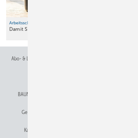
Arbeitsschutz
D am it Sie mit heiler Haut davonkommen
Abo- & Leserservice
AGB
Alle Inhalte chronologisch
Anmelden
Anmeldung & Registrierung
BAUMETALL abonnieren
Datenschutz
E-Paper
Gentner Verlag
Gentner Verlag
Impressum
Karriere bei Gentner
Team
Mediaservice