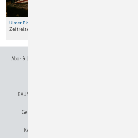
Ulmer Pioniergeist
Zeitreise im
Spengler-Raumschiff
Abo- & Leserservice
AGB
Alle Inhalte chronologisch
Anmelden
Anmeldung & Registrierung
BAUMETALL abonnieren
Datenschutz
E-Paper
Gentner Verlag
Gentner Verlag
Impressum
Karriere bei Gentner
Team
Mediaservice