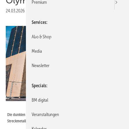
Olympia
Premium
24.03.2026
|
Veröffentlicht in
Ausgabe 02-2026
Services
Abo & Shop
Media
Newsletter
Specials
BM digital
Bild: Dachservice Seyr
Veranstaltungen
Die dunklen Falzprofile bilden einen schönen Kontrast zu den
Streckmetallplatten der Fassade
Kalender