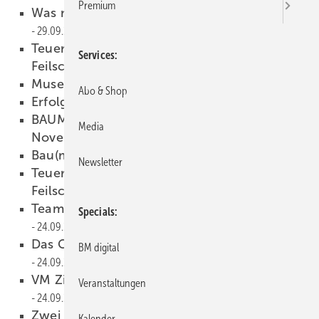
Premium
Was mache ich mit Mahnkosten und Co.?
29.09.2008
Teuer ist relativ - Tipps zum Umgang mit
Services
Feilschern
24.09.2008
Museum Starnberger See
24.09.2008
Abo & Shop
Erfolgreicher Unterricht
24.09.2008
BAUMETALL 7/2008 erscheint am 12.
Media
November,
24.09.2008
Bau(m)arbeiter
24.09.2008
Newsletter
Teuer ist relativ — Tipps zum Umgang mit
Feilschern
24.09.2008
Teamwork an einer NedZink-Fassade
Specials
24.09.2008
Das Gutachten des Bausachverständigen
BM digital
24.09.2008
VM Zinc-Leporello mit Materialmuster
Veranstaltungen
24.09.2008
Zwei Bücher für mehr Erfolg
24.09.2008
Kalender