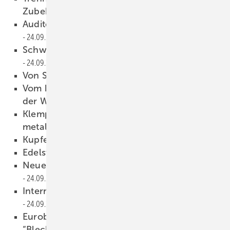
Zubehör
24.09.2008
Auditorium Parco della Musica in Rom
24.09.2008
Schwarze Schale — edler Kern
24.09.2008
Von Stuttgart nach Shanghai
24.09.2008
Vom hohen Westerwald bis ans andere Ende
der Welt
24.09.2008
Klempner weltweit
metallische Urlaubsgrüße
24.09.2008
Kupferpalmen in Bayern
24.09.2008
Edelstahl versus Kunststoff
24.09.2008
Neues Forderungssicherungsgesetz
24.09.2008
International Stamping Days 2009
24.09.2008
Euroblech 2008: Megaschau für
“Blechbearbeiter“
24.09.2008