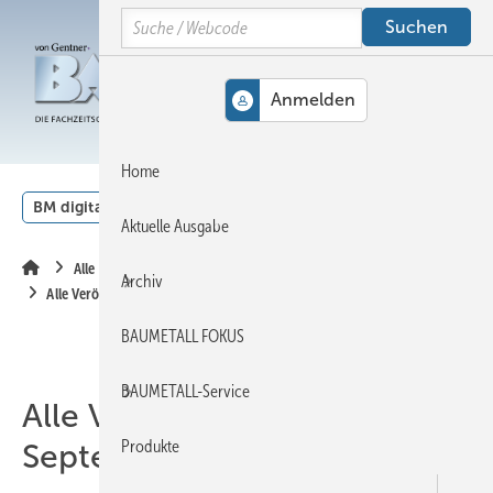
Springe
Springe
Springe
Search
auf
auf
auf
Hauptinhalt
Hauptmenü
SiteSearch
MENÜ
Home
BM digital
Veranstaltungen
Kalender
English
Aktuelle Ausgabe
Alle Inhalte chronologisch
Archiv
Alle Veröffentlichungen im September 2008
BAUMETALL FOKUS
BAUMETALL-Service
Alle Veröffentlichungen im
Produkte
September 2008