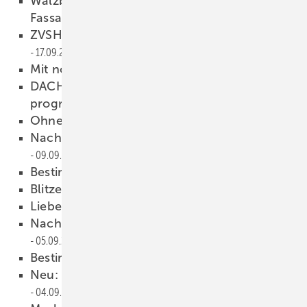
Walzblei - flexibler Werkstoff für Dach und
Fassade
21.09.2008
ZVSHK ernennt neuen Hauptgeschäftsführer
17.09.2008
Mit noch mehr Biss zum Erfolg!
17.09.2008
DACH+HOLZ International auf Wachstum
programmiert
17.09.2008
Ohne Dämmung geht nichts
16.09.2008
Nachhaltiges Bauen mit Titanzink
09.09.2008
Bestimmung der Windlast
09.09.2008
Blitze sicher ableiten
09.09.2008
Liebe Leserin, lieber Leser,
09.09.2008
Nachhaltiges Bauen mit Titanzink
05.09.2008
Bestimmung der Windlast
05.09.2008
Neu: Forderungs-Sicherungs-Gesetz
04.09.2008