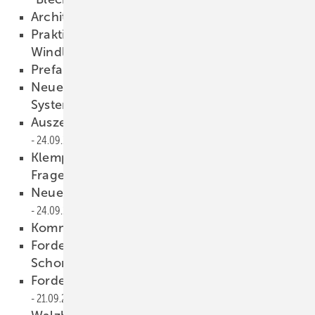
Architektur trifft Titanzink
24.09.2008
Praktischer Umgang mit aktuellen
Windlasttabellen?
24.09.2008
Prefa gibt 40 Jahre Garantie
24.09.2008
Neue Werksvertretung für bewährte
Systeme
24.09.2008
Auszeichnung für Markus Patschke
24.09.2008
Klempner oder Installateur? Das ist hier die
Frage.
24.09.2008
Neuer Verkaufsleiter Kalzip Deutschland
24.09.2008
Kommentar
24.09.2008
Forderungsmanagement im MittelstandKeine
Schonfrist für Geschäftsfreunde
21.09.2008
Forderungsmanagement im Mittelstand
21.09.2008