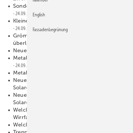
Sonder-Fahrgerüste von Zarges
24.09.2008
English
Kleines Hartlötgerät mit großer Leistung
24.09.2008
Fassadenbegrünung
Grömo-Wassersammler verhindert
überlaufende Regentonnen
24.09.2008
Neue Wege im Blitzschutz
24.09.2008
Metallplatten und Profilbeschichtung
24.09.2008
Metall-Protect von Enke
24.09.2008
Neue Entwicklungen der
Solarenergienutzung
24.09.2008
Neue Entwicklungen der
Solarenergienutzung
24.09.2008
Welcher Haft bei welcher
Wirrfasertrennlage?
24.09.2008
Welche Hafthöhe ist geeignet?
24.09.2008
Trennlagen, Metall­bedachungen und