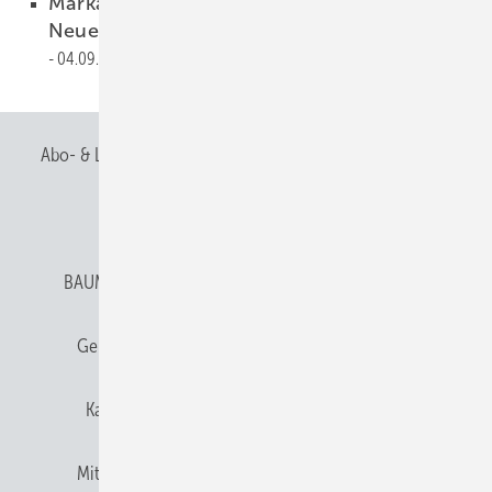
Markante Änderungen des Baurechts -
Neues Forderungssicherungs-Gesetz
04.09.2008
Abo- & Leserservice
AGB
Alle Inhalte chronologisch
Anmelden
Anmeldung & Registrierung
BAUMETALL abonnieren
Datenschutz
E-Paper
Gentner Verlag
Gentner Verlag
Impressum
Karriere bei Gentner
Team
Mediaservice
Mitgliedschaften und Engagement
Newsletter