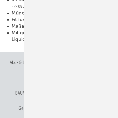
22.09.2009
Münchner Spengler im Allgäu
21.09.2009
Fit für den Kundenkontakt
18.09.2009
Maßarbeit in luftiger Höhe
18.09.2009
Mit geplanten Anschaffungen
Liquiditätsreserven schaffen
15.09.2009
Abo- & Leserservice
AGB
Alle Inhalte chronologisch
Anmelden
Anmeldung & Registrierung
BAUMETALL abonnieren
Datenschutz
E-Paper
Gentner Verlag
Gentner Verlag
Impressum