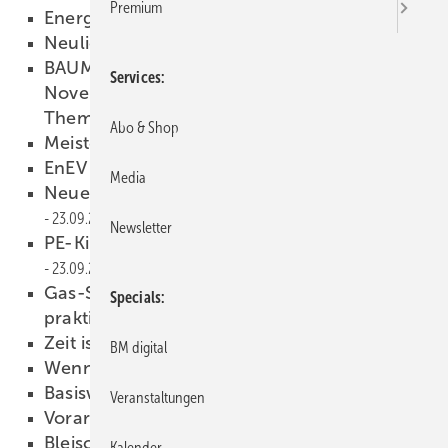
Premium
Energieberatung
28.09.2009
Neulich am Zoll
23.09.2009
BAUMETALL 7/2009 erscheint am 11.
Services
November, unter anderem mit folgenden
Themen:
23.09.2009
Abo & Shop
Meisterprüfung
23.09.2009
EnEV 2009
23.09.2009
Media
Neues Kalzip FC Fassadensystem
23.09.2009
Newsletter
PE-Kippbehälter und -Kippwagen
23.09.2009
Gas-Schnellkupplungs-System jetzt im
Specials
praktischen Dreier-Set
23.09.2009
Zeit ist Geld
23.09.2009
BM digital
Wenn nichts mehr hilft...
23.09.2009
Basiswissen Klempnergie
23.09.2009
Veranstaltungen
Vorarlberger Metallgipfel
23.09.2009
Bleischwere Reise
23.09.2009
Kalender