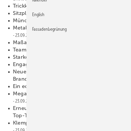
Trickkiste
23.09.2009
Sitzplatz an der Kupferwand
23.09.2009
English
Münchner Spengler im Allgäu
23.09.2009
Metallformtechnik für den Denkmalschutz
Fassadenbegrünung
23.09.2009
Maßarbeit in luftiger Höhe
23.09.2009
Teamarbeit mit starker Leistung
23.09.2009
Starkes Potential
23.09.2009
Engagiert im Handwerk
23.09.2009
Neuer Landesfachgruppenleiter für
Brandenburg
23.09.2009
Ein echtes Unikat
23.09.2009
Megawahljahr auch für Klempner
23.09.2009
Erneuerbare Energien sind IFH/Intherm-
Top-Thema
23.09.2009
Klempnerschmuck für schmucken Klempner
23.09.2009