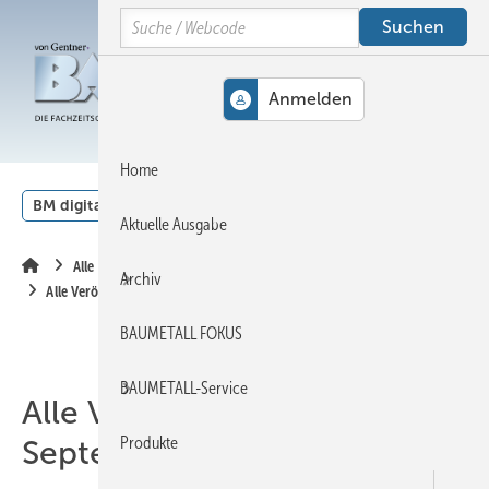
Springe
Springe
Springe
Search
auf
auf
auf
Hauptinhalt
Hauptmenü
SiteSearch
MENÜ
Home
BM digital
Veranstaltungen
Kalender
English
Aktuelle Ausgabe
Alle Inhalte chronologisch
Archiv
Alle Veröffentlichungen im September 2009
BAUMETALL FOKUS
BAUMETALL-Service
Alle Veröffentlichungen im
Produkte
September 2009