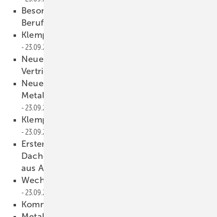
Besondere Fortbildung für Spengler-
Berufsschullehrer
23.09.2009
Klempner als Schönheitschirurgen
23.09.2009
Neuer Leiter in der Rheinzink-
Vertriebsniederlassung Berlin
23.09.2009
Neuer Vertriebsleiter bei MN
Metallverarbeitung Neustadt GmbH
23.09.2009
Klempner zeigen was sie drauf haben
23.09.2009
Erster Vereidigter Sachverständiger für
Dacheindeckungen und Wandbekleidungen
aus Aluminium
23.09.2009
Wechsel in der Verbandsführung des ZVSHK
23.09.2009
Kommentar
23.09.2009
Metallformtechnik für den Denkmalschutz