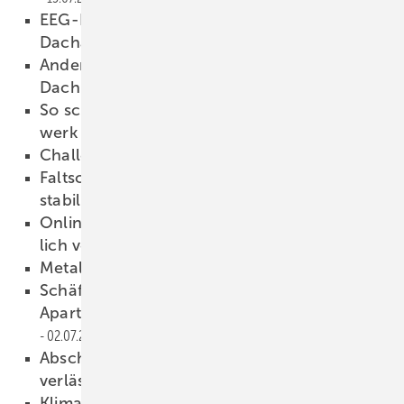
EEG-Reform: Wirt­schaft­lich­keit von PV-
Dach­an­lagen gefährdet
15.07.2026
Andere Länder, andere Dächer: Chinas
Dachhandwerk im Fokus
14.07.2026
So schützen sich Beschäf­tigte im Bau­hand­
werk vor Hitze
14.07.2026
Challenge für Dachhandwerker
14.07.2026
Faltschiebeläden als Bau­stein der Klima­
stabilität
09.07.2026
Online-Seminar: „KI & Digi­ta­li­sie­rung – end­
lich ver­ständlich“
08.07.2026
Metall-Magie in Potsdam
06.07.2026
Schäfer Lochbleche stattet Osloer
Apartmentgebäude mit Balkonpaneelen aus
02.07.2026
Abschied nach 27 Jahren: Karsten Köhler
verlässt Prefa
01.07.2026
Klimawerkstatt Berlin: Neuer Bil­dungs­ort für