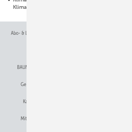
Klima­handwerke
01.07.2026
Abo- & Leserservice
AGB
Alle Inhalte chronologisch
Anmelden
Anmeldung & Registrierung
BAUMETALL abonnieren
Datenschutz
E-Paper
Gentner Verlag
Gentner Verlag
Impressum
Karriere bei Gentner
Team
Mediaservice
Mitgliedschaften und Engagement
Newsletter