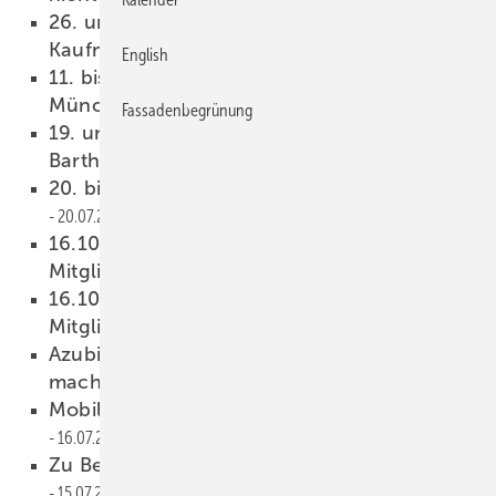
26. und 27. Februar 2027, Hausmesse bei
Kaufmann
20.07.2026
English
11. bis 15. Januar 2027, Bau, Messe in
München
20.07.2026
Fassadenbegrünung
19. und 20. September 2026, Hausmesse bei
Barth
20.07.2026
20. bis 23. Oktober 2026, Euroblech
20.07.2026
16.10.2026, 13.30 Uhr: iib-
Mitgliederversammlung
20.07.2026
16.10.2026, 11.00 Uhr: Museums-
Mitgliederversammlung
20.07.2026
Azubi-Schilder-Challenge 2026 – jetzt mit­
ma­chen!
17.07.2026
Mobiler Kaffee­ge­nuss für die Bau­stel­le
16.07.2026
Zu Besuch bei Esfahans Kupferschmieden
15.07.2026