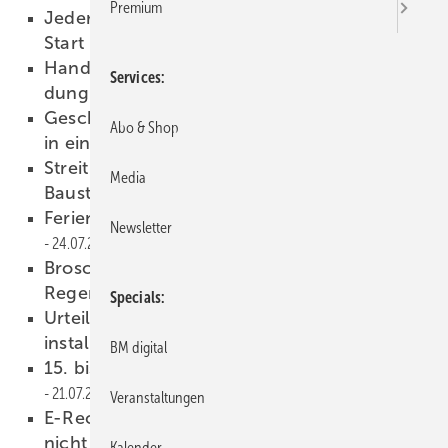
Premium
Jeder dritte Azubi bricht ab: so gelingt der
Start
31.07.2026
Handwerk besser fördern: Ohne Wei­ter­bil­
Services
dung keine Ener­gie­wende
30.07.2026
Geschossdecke: Däm­mung und Nutz­schicht
Abo & Shop
in einem Schritt
29.07.2026
Streit 27.0: Neue Funk­tio­nen für Büro und
Media
Bau­stelle
27.07.2026
Ferienjobber: Das müssen Betriebe wissen
Newsletter
24.07.2026
Broschüre erleichtert Bewertung von
Regenwasserabflüssen
23.07.2026
Specials
Urteil: SHK-Handwerk darf Solar­an­lagen
installieren
22.07.2026
BM digital
15. bis 19. März 2027, ISH, Frankfurt
21.07.2026
Veranstaltungen
E-Rechnungspflicht: Warum Hand­wer­ker
nicht war­ten soll­ten
21.07.2026
Kalender