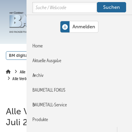
Springe
Springe
Springe
Search
auf
auf
auf
Hauptinhalt
Hauptmenü
SiteSearch
MENÜ
Home
BM digital
Veranstaltungen
Kalender
English
Aktuelle Ausgabe
Alle Inhalte chronologisch
Archiv
Alle Veröffentlichungen im Juli 2026
BAUMETALL FOKUS
BAUMETALL-Service
Alle Veröffentlichungen im
Produkte
Juli 2026