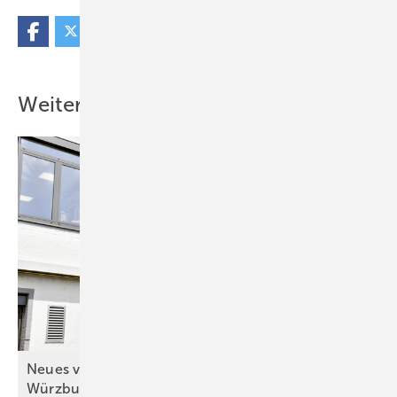
Weitere Inhalte
Neues von der (für die) Spengler-Meisterschule in
Würzburg