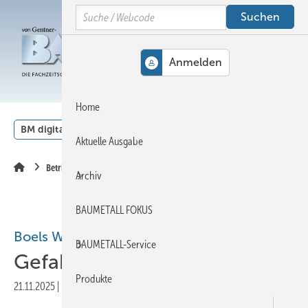
Springe
Springe
Springe
Search
auf
auf
auf
Hauptinhalt
Hauptmenü
SiteSearch
MENÜ
Home
BM digital
Veranstaltungen
Kalender
English
Aktuelle Ausgabe
Betrieb
Archiv
BAUMETALL FOKUS
Boels Whitepaper ab sofort verfügbar
BAUMETALL-Service
Gefahrenzone Baustelle?
Produkte
21.11.2025
|
Druckvorschau