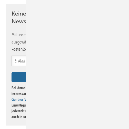
Keine Zeit? Kein Problem mit dem BM
Newsletter!
Mit unserem Newsletter erhalten Sie regelmäßig von uns
ausgewählte Informationen und Neuigkeiten, gebündelt und
kostenlos direkt ins Postfach.
Bei Anmeldung zu diesem Newsletter bin ich damit einverstanden, über
interessante Verlags- und Online-Angebote
der Marken der Alfons W.
Gentner Verlag GmbH & Co. KG
informiert zu werden. Diese
Einwilligung kann ich jederzeit widerrufen und eine Abmeldung ist
jederzeit möglich. Informationen zum Umgang mit Daten finden Sie
auch in unserer
Datenschutzerklärung
.