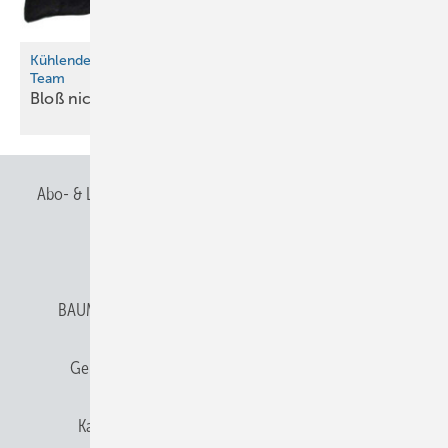
Kühlende Kopfbedeckung von Martin Fischers M.A.S.C.-
Team
Bloß nicht hitzköpfig
werden!
Abo- & Leserservice
AGB
Alle Inhalte chronologisch
Anmelden
Anmeldung & Registrierung
BAUMETALL abonnieren
Datenschutz
E-Paper
Gentner Verlag
Gentner Verlag
Impressum
Karriere bei Gentner
Team
Mediaservice