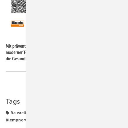
Boels Rental
Mit präventiven Maßnahmen, klaren Verantwortlichkeiten und
moderner Technologie lassen sich Unfälle wirksam vermeiden und
die Gesundheit der Mitarbeitenden schützen
Teilen
Link kopieren
Tags
Baustelle
Betrieb
Handwerk
Klempner
Klempnertag
Spengler