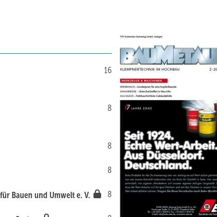
16
8
8
8
8
 für Bauen und Umwelt e. V.