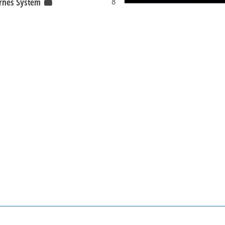
8
arnes System