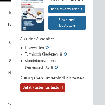
Inhaltsverzeichnis
8
Einzelheft
12
bestellen
Aus der Ausgabe:
6
Leserwelten
Tur mhoch
überlegen
8
Aluminiumdach macht
Denkmalschutz
14
2 Ausgaben unverbindlich testen:
Jetzt kostenlos testen!
32