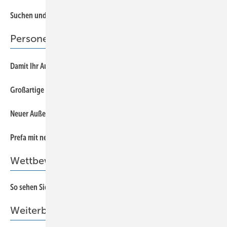
Suchen und finden mit System
7
Personen, Leserbriefe & Informationen
8
Damit Ihr Ausfall nicht zur Katastrophe wird!
8
Großartige Unterstützung für unser Museum!
8
Neuer Außendienstmitarbeiter bei VM Zinc
8
Prefa mit neuer Geschäftsführung
Wettbewerb
So sehen Sieger aus!
62
Weiterbildung