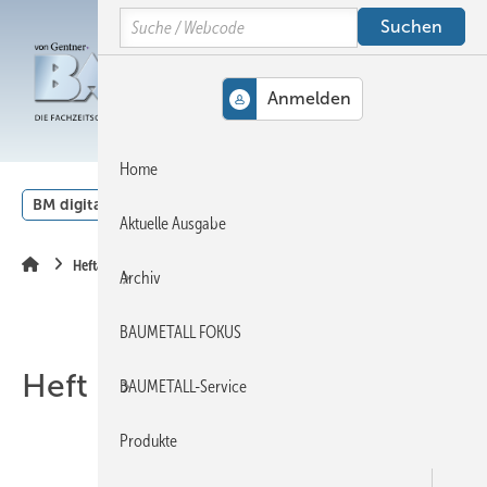
Springe
Springe
Springe
Search
auf
auf
auf
Hauptinhalt
Hauptmenü
SiteSearch
MENÜ
Home
BM digital
Veranstaltungen
Kalender
English
Aktuelle Ausgabe
Heftarchiv
Archiv
BAUMETALL FOKUS
Heft 02-2016
BAUMETALL-Service
Produkte