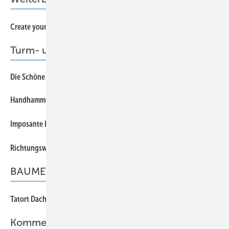
54
Create your movie
Turm- und Kuppelsanierung
Die Schöne und das Biest
16
Handhammered
22
28
Imposante Kupferkuppel
26
Richtungsweisend
BAUMETALL E-Paper
15
Tatort Dach
Kommentar