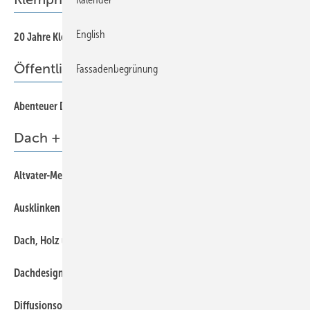
English
12
20 Jahre Klempnertreff
Öffentlichkeitsarbeit
Fassadenbegrünung
56
Abenteuer Dach
Dach + Holz
48
Altvater-Metallverarbeitung
41
Ausklinken leicht gemacht
32
Dach, Holz und jede Menge Metall
40
Dachdesign
44
Diffusionsoffene Wetterschutzbahn