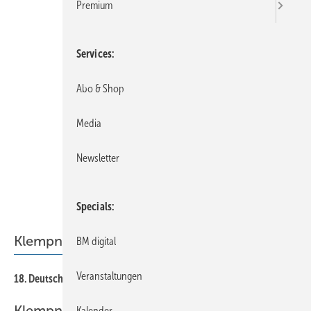
Premium
Services
Abo & Shop
Media
Newsletter
Specials
Klempnertag 2016
BM digital
Veranstaltungen
10
18. Deutscher Klempnertag
Klempnertreff
Kalender