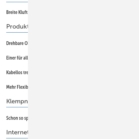
Breite Kluft oder dickes Fell?
5
Produkte
43
Drehbare Oberwange als Hingucker
47
Einer für alles
47
Kabellos trennen
39
Mehr Flexibilität bei vereinfachter Handhabung
Klempnertainment
66
Schon so spät?
Internet-Tipp