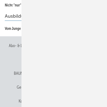
52
Nicht “nur“ das Falzen will gelernt sein
Ausbildung
Vom Junge zum Mann
60
Abo- & Leserservice
AGB
Alle Inhalte chronologisch
Anmelden
Anmeldung & Registrierung
BAUMETALL abonnieren
Datenschutz
E-Paper
Gentner Verlag
Gentner Verlag
Impressum
Karriere bei Gentner
Team
Mediaservice