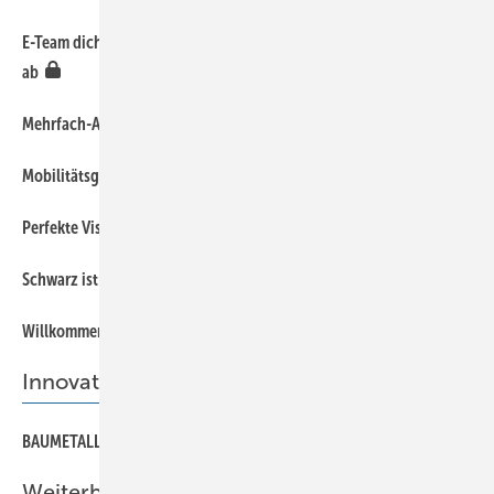
E-Team dichtet Anschlüsse und Informationslücken zuverlässig
34
ab
36
Mehrfach-Abcoilanlagen
34
Mobilitätsgarantie
44
Perfekte Visualisierung
48
Schwarz ist das neue Bunt
44
Willkommen in der Rheinzinker Profiwelt
Innovationspreis und XXL-Treff
51
BAUMETALL-Innovationspreis 2016
Weiterbildung & Öffentlichkeitsarbeit